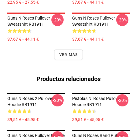
22,95 € - 27,55 €
37,67 € - 44,11 €
Guns N Roses Pullover
Guns N Roses Pullover
-20%
-20%
Sweatshirt RB1911
Sweatshirt RB1911
37,67 € - 44,11 €
37,67 € - 44,11 €
VER MÁS
Productos relacionados
Guns N Roses 2 Pullover
Pistolas Ni Rosas Pullover
-20%
-20%
Hoodie RB1911
Hoodie RB1911
39,51 € - 45,95 €
39,51 € - 45,95 €
Guns N Roses Pullover Hoodie
Guns N Roses Band Pullover