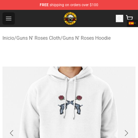
FREE
shipping on orders over $100
Guns N' Roses Store - Official Guns N' Roses Merchandi
Open menu
Inicio
/
Guns N' Roses Cloth
/
Guns N' Roses Hoodie