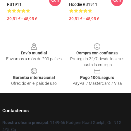
-20%
-20%
RB1911
Hoodie RB1911
39,51 € - 45,95 €
39,51 € - 45,95 €
Footer
Envío mundial
Compra con confianza
Enviamos a más de 200 países
Protegido 24/7 desde los clics
hasta la entrega
Garantía internacional
Pago 100% seguro
Ofrecido en el país de uso
PayPal / MasterCard / Visa
Contáctenos
Nuestra oficina principal
: 1149-66 Rodgers Road Guelph, On N1G
4Y5, Ca