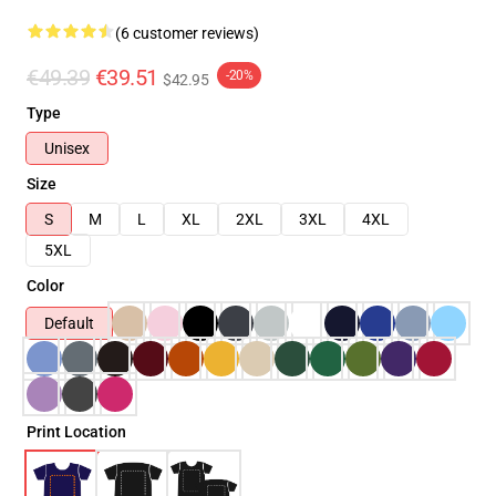
(6 customer reviews)
€49.39
€39.51
-20%
$42.95
Type
Unisex
Size
S
M
L
XL
2XL
3XL
4XL
5XL
Color
Default
Print Location