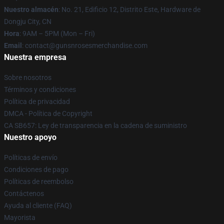
Nuestro almacén
: No. 21, Edificio 12, Distrito Este, Hardware de
Dongju City, CN
Hora
: 9AM – 5PM (Mon – Fri)
Email
: contact@gunsnrosesmerchandise.com
Nuestra empresa
Sobre nosotros
Términos y condiciones
Política de privacidad
DMCA - Política de Copyright
CA SB657: Ley de transparencia en la cadena de suministro
Nuestro apoyo
Políticas de envío
Condiciones de pago
Políticas de reembolso
Contáctenos
Ayuda al cliente (FAQ)
Mayorista