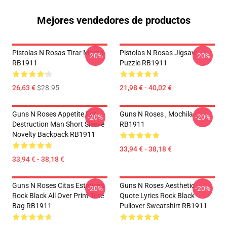
Mejores vendedores de productos
Pistolas N Rosas Tirar Manta
Pistolas N Rosas Jigsaw
-20%
-20%
RB1911
Puzzle RB1911
26,63 €
$28.95
21,98 € - 40,02 €
Guns N Roses Appetite For
Guns N Roses , Mochila
-20%
-20%
Destruction Man Short Sleeve
RB1911
Novelty Backpack RB1911
33,94 € - 38,18 €
33,94 € - 38,18 €
Guns N Roses Citas Estéticas
Guns N Roses Aesthetic
-20%
-20%
Rock Black All Over Print Tote
Quote Lyrics Rock Black
Bag RB1911
Pullover Sweatshirt RB1911