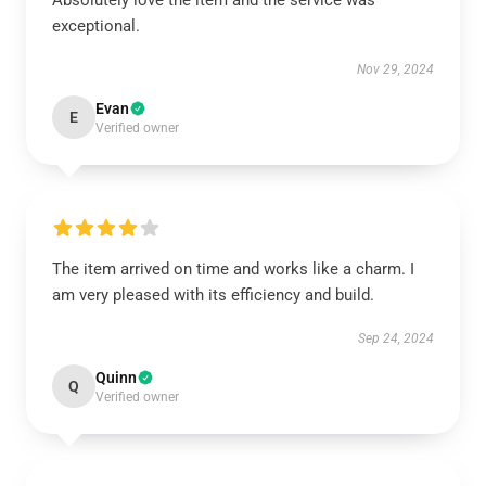
Absolutely love the item and the service was
exceptional.
Nov 29, 2024
Evan
E
Verified owner
The item arrived on time and works like a charm. I
am very pleased with its efficiency and build.
Sep 24, 2024
Quinn
Q
Verified owner