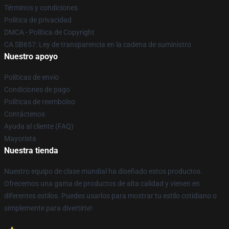
Términos y condiciones
Política de privacidad
DMCA - Política de Copyright
CA SB657: Ley de transparencia en la cadena de suministro
Nuestro apoyo
Políticas de envío
Condiciones de pago
Políticas de reembolso
Contáctenos
Ayuda al cliente (FAQ)
Mayorista
Nuestra tienda
Nuestro equipo de clase mundial ha diseñado estos productos.
Ofrecemos una gama de productos de alta calidad y vienen en
diferentes estilos. Puedes usarlos para mostrar tu estilo cotidiano o
simplemente para divertirte!