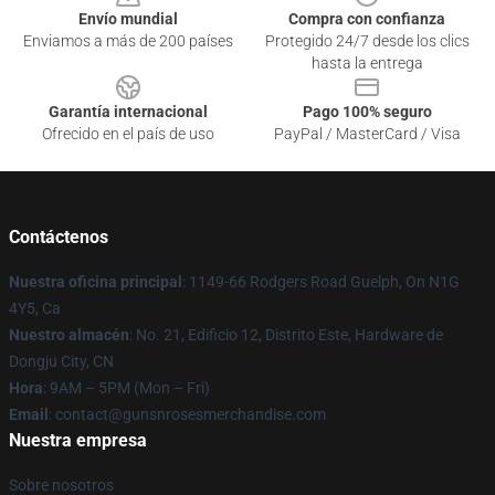
Envío mundial
Compra con confianza
Enviamos a más de 200 países
Protegido 24/7 desde los clics
hasta la entrega
Garantía internacional
Pago 100% seguro
Ofrecido en el país de uso
PayPal / MasterCard / Visa
Contáctenos
Nuestra oficina principal
: 1149-66 Rodgers Road Guelph, On N1G
4Y5, Ca
Nuestro almacén
: No. 21, Edificio 12, Distrito Este, Hardware de
Dongju City, CN
Hora
: 9AM – 5PM (Mon – Fri)
Email
: contact@gunsnrosesmerchandise.com
Nuestra empresa
Sobre nosotros