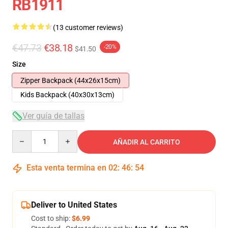
RB1911
(13 customer reviews)
€47.73
€38.18
-20%
$41.50
Size
Zipper Backpack (44x26x15cm)
Kids Backpack (40x30x13cm)
Ver guía de tallas
Quantity
AÑADIR AL CARRITO
Esta venta termina en
02
:
46
:
54
Deliver to United States
Cost to ship:
$6.99