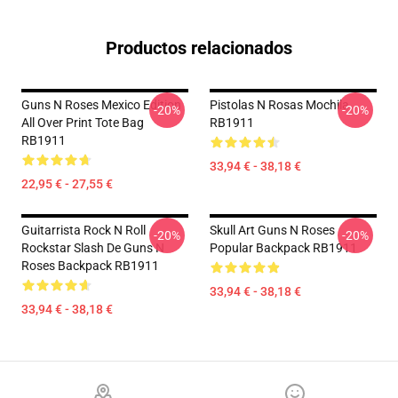
Productos relacionados
Guns N Roses Mexico Edition
Pistolas N Rosas Mochila
-20%
-20%
All Over Print Tote Bag
RB1911
RB1911
33,94 € - 38,18 €
22,95 € - 27,55 €
Guitarrista Rock N Roll
Skull Art Guns N Roses
-20%
-20%
Rockstar Slash De Guns N
Popular Backpack RB1911
Roses Backpack RB1911
33,94 € - 38,18 €
33,94 € - 38,18 €
Footer