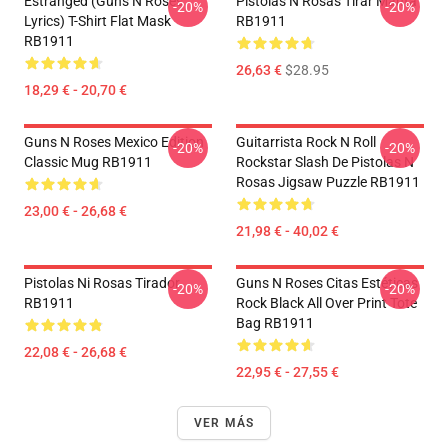
Estranged (Guns N Roses
Pistolas N Rosas Tirar Manta
-20%
-20%
Lyrics) T-Shirt Flat Mask
RB1911
RB1911
26,63 €
$28.95
18,29 € - 20,70 €
Guns N Roses Mexico Edition
Guitarrista Rock N Roll
-20%
-20%
Classic Mug RB1911
Rockstar Slash De Pistolas N
Rosas Jigsaw Puzzle RB1911
23,00 € - 26,68 €
21,98 € - 40,02 €
Pistolas Ni Rosas Tirador
Guns N Roses Citas Estéticas
-20%
-20%
RB1911
Rock Black All Over Print Tote
Bag RB1911
22,08 € - 26,68 €
22,95 € - 27,55 €
VER MÁS