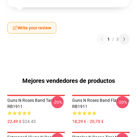
Write your review
1
/
3
Mejores vendedores de productos
Guns N Roses Band Tank Top
Guns N Roses Band Flat Mask
-20%
-20%
RB1911
RB1911
22,49 €
$24.45
18,29 € - 20,70 €