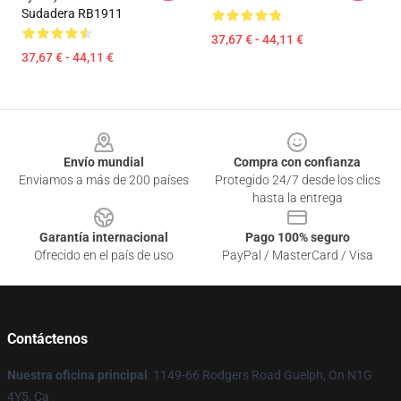
Sudadera RB1911
37,67 € - 44,11 €
37,67 € - 44,11 €
Footer
Envío mundial
Compra con confianza
Enviamos a más de 200 países
Protegido 24/7 desde los clics
hasta la entrega
Garantía internacional
Pago 100% seguro
Ofrecido en el país de uso
PayPal / MasterCard / Visa
Contáctenos
Nuestra oficina principal
: 1149-66 Rodgers Road Guelph, On N1G
4Y5, Ca