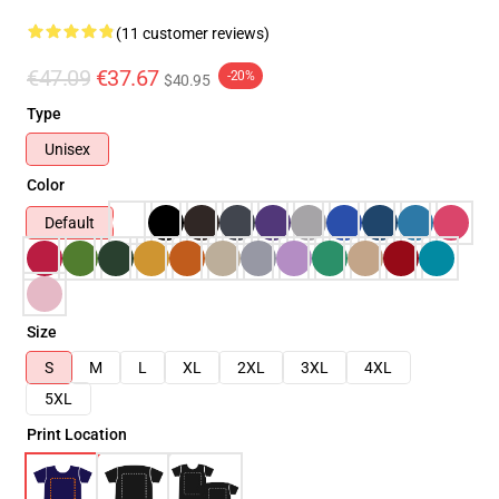
(11 customer reviews)
€47.09
€37.67
-20%
$40.95
Type
Unisex
Color
Default
Size
S
M
L
XL
2XL
3XL
4XL
5XL
Print Location