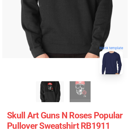
blank template
Skull Art Guns N Roses Popular
Pullover Sweatshirt RB1911