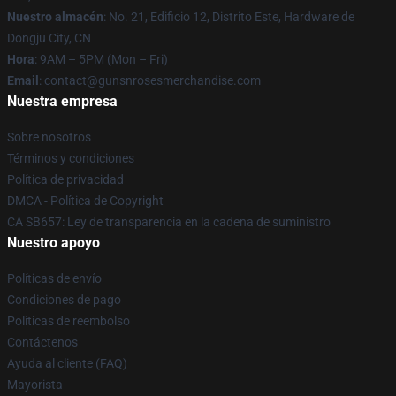
Nuestro almacén
: No. 21, Edificio 12, Distrito Este, Hardware de
Dongju City, CN
Hora
: 9AM – 5PM (Mon – Fri)
Email
: contact@gunsnrosesmerchandise.com
Nuestra empresa
Sobre nosotros
Términos y condiciones
Política de privacidad
DMCA - Política de Copyright
CA SB657: Ley de transparencia en la cadena de suministro
Nuestro apoyo
Políticas de envío
Condiciones de pago
Políticas de reembolso
Contáctenos
Ayuda al cliente (FAQ)
Mayorista