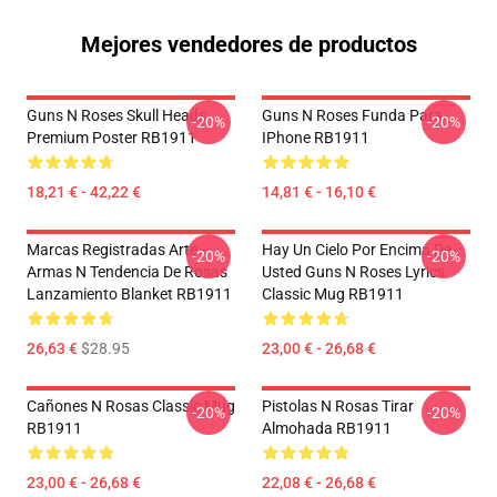
Mejores vendedores de productos
Guns N Roses Skull Heads
Guns N Roses Funda Para
-20%
-20%
Premium Poster RB1911
IPhone RB1911
18,21 € - 42,22 €
14,81 € - 16,10 €
Marcas Registradas Arte -
Hay Un Cielo Por Encima De
-20%
-20%
Armas N Tendencia De Rosas
Usted Guns N Roses Lyrics
Lanzamiento Blanket RB1911
Classic Mug RB1911
26,63 €
$28.95
23,00 € - 26,68 €
Cañones N Rosas Classic Mug
Pistolas N Rosas Tirar
-20%
-20%
RB1911
Almohada RB1911
23,00 € - 26,68 €
22,08 € - 26,68 €