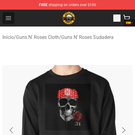
FREE
shipping on orders over $100
Guns N' Roses Store - Official Guns N' Roses Merchandi
Open menu
Inicio
/
Guns N' Roses Cloth
/
Guns N' Roses Sudadera