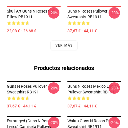
Skull Art Guns N Roses Pull
Guns N Roses Pullover
-20%
-20%
Pillow RB1911
Sweatshirt RB1911
22,08 € - 26,68 €
37,67 € - 44,11 €
VER MÁS
Productos relacionados
Guns N Roses Pullover
Guns N Roses Mexico Edition
-20%
-20%
Sweatshirt RB1911
Pullover Sweatshirt RB1911
37,67 € - 44,11 €
37,67 € - 44,11 €
Estranged (Guns N Roses
Waktu Guns N Rosas Pullover
-20%
-20%
Lyrics) Camiseta Pullover
Sweatshirt RB1911