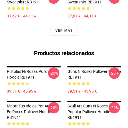
Sweatshirt RB1911
Sweatshirt RB1911
37,67 € - 44,11 €
37,67 € - 44,11 €
VER MÁS
Productos relacionados
Pistolas Ni Rosas Pullover
Guns N Roses Pullover Hoodie
-20%
-20%
Hoodie RB1911
RB1911
39,51 € - 45,95 €
39,51 € - 45,95 €
Matar Tus Ídolos Por Armas
Skull Art Guns N Roses
-20%
-20%
En Roses Pullover Hoodie
Popular Pullover Hoodie
RB1911
RB1911