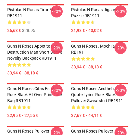
Pistolas N Rosas Tirar Manta
Pistolas N Rosas Jigsaw
-20%
-20%
RB1911
Puzzle RB1911
26,63 €
$28.95
21,98 € - 40,02 €
Guns N Roses Appetite For
Guns N Roses , Mochila
-20%
-20%
Destruction Man Short Sleeve
RB1911
Novelty Backpack RB1911
33,94 € - 38,18 €
33,94 € - 38,18 €
Guns N Roses Citas Estéticas
Guns N Roses Aesthetic
-20%
-20%
Rock Black All Over Print Tote
Quote Lyrics Rock Black
Bag RB1911
Pullover Sweatshirt RB1911
22,95 € - 27,55 €
37,67 € - 44,11 €
Guns N Roses Pullover
Guns N Roses Pullover
-20%
-20%