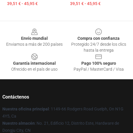
39,51 € - 45,95 €
39,51 € - 45,95 €
Footer
Envío mundial
Compra con confianza
Enviamos a más de 200 países
Protegido 24/7 desde los clics
hasta la entrega
Garantía internacional
Pago 100% seguro
Ofrecido en el país de uso
PayPal / MasterCard / Visa
Contáctenos
Nuestra oficina principal
: 1149-66 Rodgers Road Guelph, On N1G
4Y5, Ca
Nuestro almacén
: No. 21, Edificio 12, Distrito Este, Hardware de
Dongju City, CN