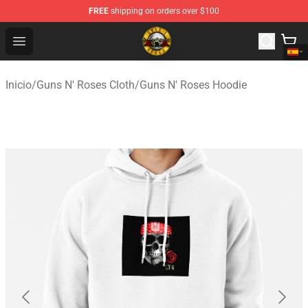
FREE
shipping on orders over $100
Guns N' Roses Store - Official Guns N' Roses Merchandi
Open menu
Inicio
/
Guns N' Roses Cloth
/
Guns N' Roses Hoodie