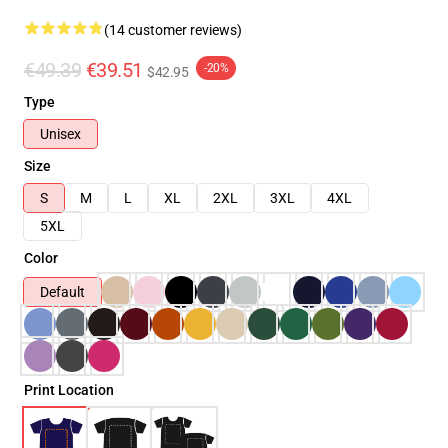
(14 customer reviews)
€49.39
€39.51
-20%
$42.95
Type
Unisex
Size
S
M
L
XL
2XL
3XL
4XL
5XL
Color
Default
Print Location