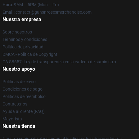
Hora
: 9AM – 5PM (Mon – Fri)
Email
: contact@gunsnrosesmerchandise.com
Nuestra empresa
Sobre nosotros
Términos y condiciones
Política de privacidad
DMCA - Política de Copyright
CA SB657: Ley de transparencia en la cadena de suministro
Nuestro apoyo
Políticas de envío
Condiciones de pago
Políticas de reembolso
Contáctenos
Ayuda al cliente (FAQ)
Mayorista
Nuestra tienda
Nuestro equipo de clase mundial ha diseñado estos productos.