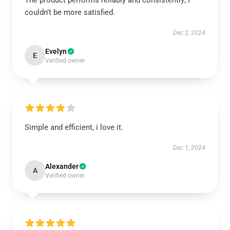
The product performs reliably and consistently; I
couldn’t be more satisfied.
Dec 2, 2024
Evelyn
E
Verified owner
Simple and efficient, i love it.
Dec 1, 2024
Alexander
A
Verified owner