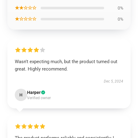
★★☆☆☆
0%
★☆☆☆☆
0%
Wasn't expecting much, but the product turned out
great. Highly recommend.
Dec 5, 2024
Harper
H
Verified owner