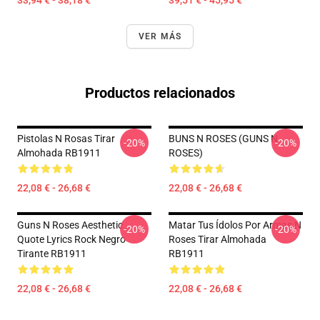
33,94 € - 38,18 €
39,51 € - 45,95 €
VER MÁS
Productos relacionados
Pistolas N Rosas Tirar
BUNS N ROSES (GUNS N
-20%
-20%
Almohada RB1911
ROSES)
22,08 € - 26,68 €
22,08 € - 26,68 €
Guns N Roses Aesthetic
Matar Tus Ídolos Por Armas N
-20%
-20%
Quote Lyrics Rock Negro
Roses Tirar Almohada
Tirante RB1911
RB1911
22,08 € - 26,68 €
22,08 € - 26,68 €