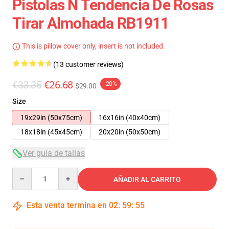
Pistolas N Tendencia De Rosas
Tirar Almohada RB1911
This is pillow cover only, insert is not included.
(13 customer reviews)
€33.35
€26.68
-20%
$29.00
Size
19x29in (50x75cm)
16x16in (40x40cm)
18x18in (45x45cm)
20x20in (50x50cm)
Ver guía de tallas
Quantity
AÑADIR AL CARRITO
Esta venta termina en
02
:
59
:
54