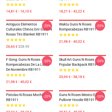
14,81 € - 16,10 €
18,21 € - 42,22 €
Antiguos Elementos
Waktu Guns N Roses
-20%
-20%
Culturales Chinos Gnr Guns N
Rompecabezas RB1911
Rosas Tiro Blanket RB1911
21,98 € - 40,02 €
26,63 €
$28.95
F-Song: Guns N Roses -
Skull Art Guns N Roses
-20%
-20%
Rompecabezas De La Lluvia
Popular Backpack RB1911
De Noviembre RB1911
33,94 € - 38,18 €
21,98 € - 40,02 €
Pistolas N Rosas Mochila
Guns N Roses Mexico Edition
-20%
-20%
RB1911
Pullover Hoodie RB1911