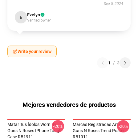
Sep 5, 2024
Evelyn
E
Verified owner
Write your review
1
/
3
Mejores vendedores de productos
Matar Tus Ídolos Worn By
Marcas Registradas Art -
-20%
-20%
Guns N Roses IPhone Tough
Guns N Roses Trend Poster
Case RB1911
RB1911