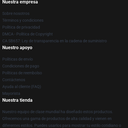
Nuestra empresa
Sobre nosotros
Términos y condiciones
Política de privacidad
DMCA - Política de Copyright
CA SB657: Ley de transparencia en la cadena de suministro
Nuestro apoyo
Políticas de envío
Condiciones de pago
Políticas de reembolso
Contáctenos
Ayuda al cliente (FAQ)
Mayorista
Nuestra tienda
Nuestro equipo de clase mundial ha diseñado estos productos.
Ofrecemos una gama de productos de alta calidad y vienen en
diferentes estilos. Puedes usarlos para mostrar tu estilo cotidiano o