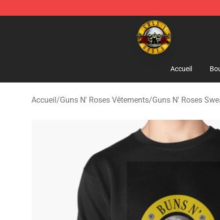
Guns N' Roses Store - Official Guns N' Roses Merchan
Accueil
Bou
Accueil
/
Guns N' Roses Vêtements
/
Guns N' Roses Swea