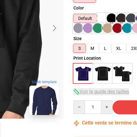
Color
Default
Size
S
M
L
XL
2X
Print Location
blank template
Voir le guide des tailles
Quantity
Cette vente se termine 