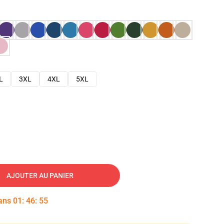
L
3XL
4XL
5XL
AJOUTER AU PANIER
dans
01
:
46
:
54