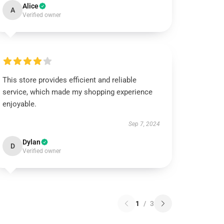
Alice
A
Verified owner
This store provides efficient and reliable
service, which made my shopping experience
enjoyable.
Sep 7, 2024
Dylan
D
Verified owner
1
/
3