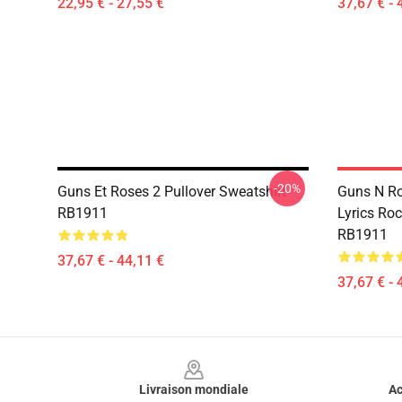
22,95 € - 27,55 €
37,67 € - 
-20%
Guns Et Roses 2 Pullover Sweatshirt
Guns N Ro
RB1911
Lyrics Roc
RB1911
37,67 € - 44,11 €
37,67 € - 
Footer
Livraison mondiale
Ac