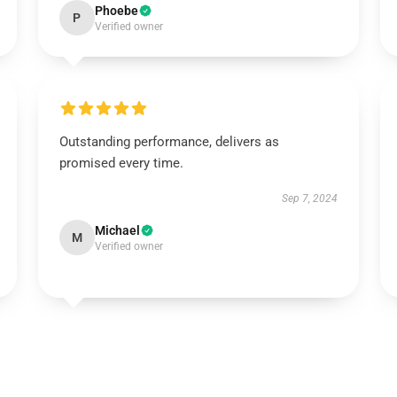
Phoebe
P
Verified owner
Outstanding performance, delivers as
promised every time.
Sep 7, 2024
Michael
M
Verified owner