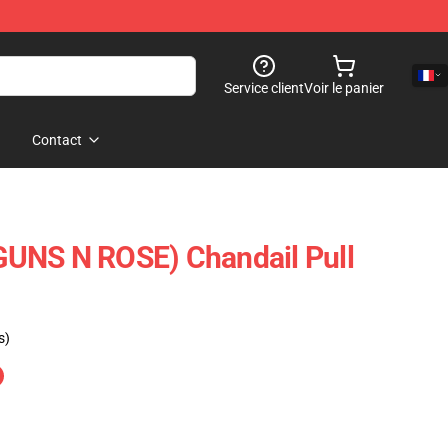
Service client
Voir le panier
Contact
UNS N ROSE) Chandail Pull
s)