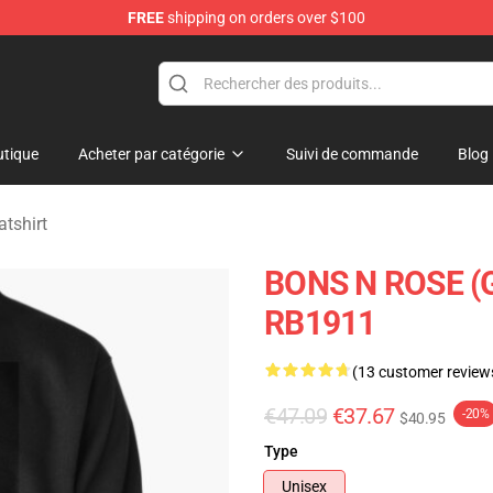
FREE
shipping on orders over $100
dise Shop
tique
Acheter par catégorie
Suivi de commande
Blog
tshirt
BONS N ROSE (G
RB1911
(13 customer review
€47.09
€37.67
-20%
$40.95
Type
Unisex