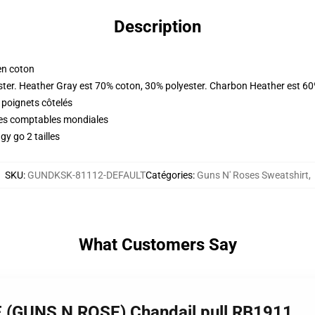
Description
en coton
ster. Heather Gray est 70% coton, 30% polyester. Charbon Heather est 60
 poignets côtelés
ques comptables mondiales
y go 2 tailles
SKU
:
GUNDKSK-81112-DEFAULT
Catégories
:
Guns N' Roses Sweatshirt
,
What Customers Say
 (GUNS N ROSE) Chandail pull RB1911