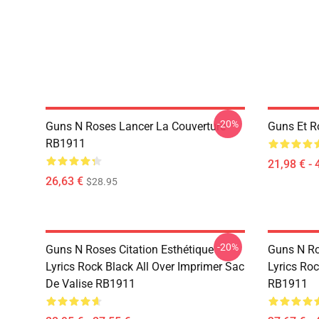
-20%
Guns N Roses Lancer La Couverture
Guns Et R
RB1911
21,98 € - 
26,63 €
$28.95
-20%
Guns N Roses Citation Esthétique
Guns N Ro
Lyrics Rock Black All Over Imprimer Sac
Lyrics Roc
De Valise RB1911
RB1911