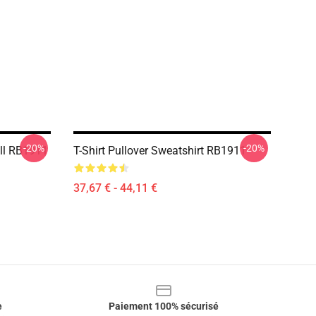
-20%
-20%
ull RB1911
T-Shirt Pullover Sweatshirt RB1911
37,67 € - 44,11 €
e
Paiement 100% sécurisé