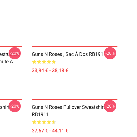
-20%
-20%
estruction
Guns N Roses , Sac À Dos RB1911
auté À
33,94 € - 38,18 €
-20%
-20%
shirt
Guns N Roses Pullover Sweatshirt
RB1911
37,67 € - 44,11 €