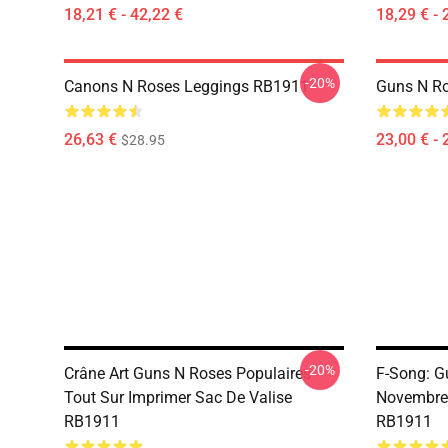
18,21 € - 42,22 €
18,29 € - 
-20%
Canons N Roses Leggings RB1911
Guns N R
26,63 €
23,00 € - 
$28.95
-20%
Crâne Art Guns N Roses Populaires
F-Song: G
Tout Sur Imprimer Sac De Valise
Novembre 
RB1911
RB1911