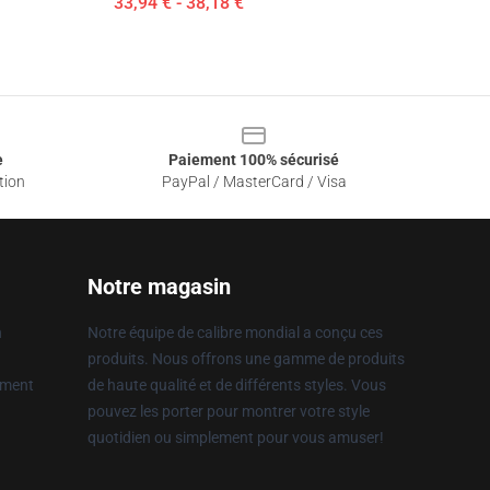
33,94 € - 38,18 €
e
Paiement 100% sécurisé
tion
PayPal / MasterCard / Visa
Notre magasin
n
Notre équipe de calibre mondial a conçu ces
produits. Nous offrons une gamme de produits
ement
de haute qualité et de différents styles. Vous
pouvez les porter pour montrer votre style
quotidien ou simplement pour vous amuser!