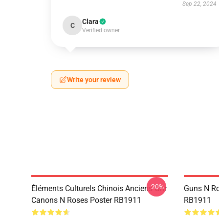
Sep 22, 2024
Clara
C
Verified owner
Write your review
-20%
Éléments Culturels Chinois Anciens Gnr
Guns N Ro
Canons N Roses Poster RB1911
RB1911