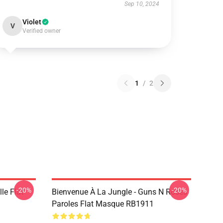
Sep 10, 2024
Violet
V
Verified owner
1
/
2
-20%
-20%
le Flat
Bienvenue À La Jungle - Guns N Roses
Paroles Flat Masque RB1911