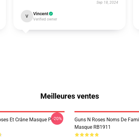
Sep 18, 2024
Vincent
V
Verified owner
Meilleures ventes
-20%
ses Et Crâne Masque Plat
Guns N Roses Noms De Famil
Masque RB1911