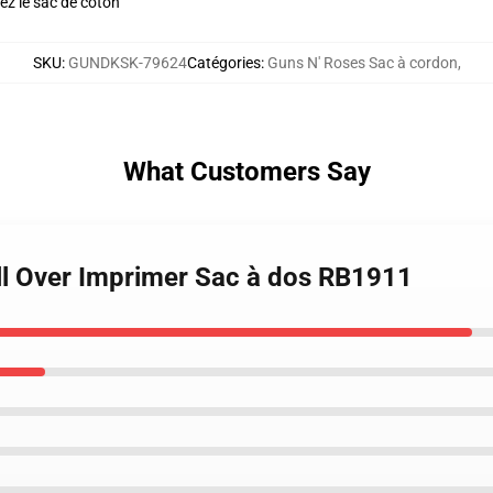
ez le sac de coton
SKU
:
GUNDKSK-79624
Catégories
:
Guns N' Roses Sac à cordon
,
What Customers Say
All Over Imprimer Sac à dos RB1911