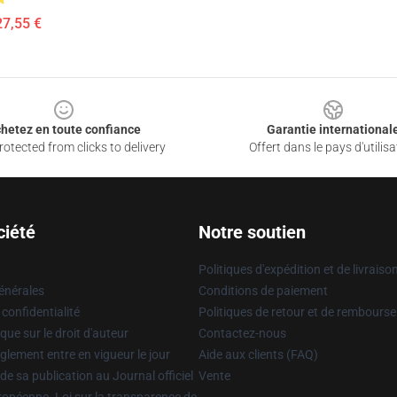
27,55 €
hetez en toute confiance
Garantie international
otected from clicks to delivery
Offert dans le pays d'utilisa
ciété
Notre soutien
Politiques d'expédition et de livraiso
énérales
Conditions de paiement
 confidentialité
Politiques de retour et de rembours
que sur le droit d'auteur
Contactez-nous
glement entre en vigueur le jour
Aide aux clients (FAQ)
 de sa publication au Journal officiel
Vente