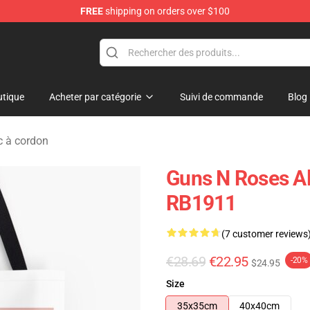
FREE
shipping on orders over $100
dise Shop
tique
Acheter par catégorie
Suivi de commande
Blog
c à cordon
Guns N Roses Al
RB1911
(7 customer reviews
€28.69
€22.95
-20%
$24.95
Size
35x35cm
40x40cm