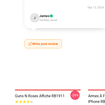
Sep 13, 2024
James
J
Verified owner
Write your review
-20%
Guns N Roses Affiche RB1911
Armes À F
IPhone R