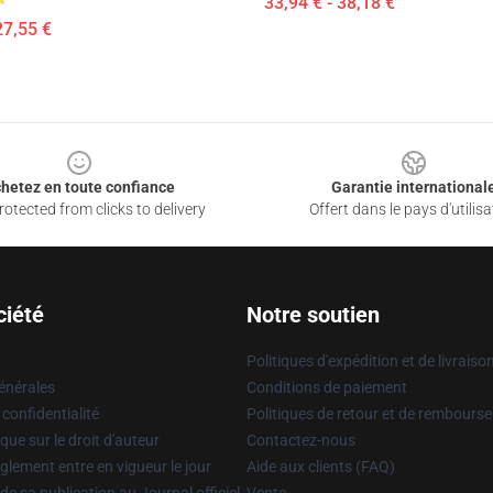
33,94 € - 38,18 €
27,55 €
hetez en toute confiance
Garantie international
otected from clicks to delivery
Offert dans le pays d'utilisa
ciété
Notre soutien
Politiques d'expédition et de livraiso
énérales
Conditions de paiement
 confidentialité
Politiques de retour et de rembours
que sur le droit d'auteur
Contactez-nous
glement entre en vigueur le jour
Aide aux clients (FAQ)