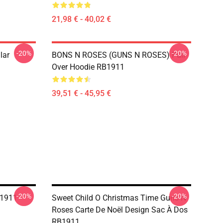
21,98 € - 40,02 €
-20%
-20%
lar
BONS N ROSES (GUNS N ROSES) Pull-
Over Hoodie RB1911
39,51 € - 45,95 €
-20%
-20%
B1911
Sweet Child O Christmas Time Guns N
Roses Carte De Noël Design Sac À Dos
RB1911