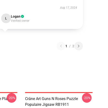
Aug 17, 2024
Logan
L
Verified owner
1
/
2
-20%
-20%
 Plat
Crâne Art Guns N Roses Puzzle
Populaire Jigsaw RB1911