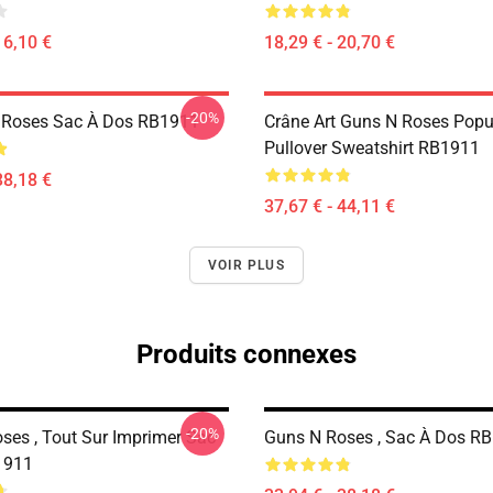
16,10 €
18,29 € - 20,70 €
-20%
 Roses Sac À Dos RB1911
Crâne Art Guns N Roses Popu
Pullover Sweatshirt RB1911
38,18 €
37,67 € - 44,11 €
VOIR PLUS
Produits connexes
-20%
ses , Tout Sur Imprimer Sac
Guns N Roses , Sac À Dos R
1911