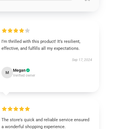
I’m thrilled with this product! It’s resilient,
effective, and fulfills all my expectations.
Sep 17, 2024
Megan
M
Verified owner
The store's quick and reliable service ensured
a wonderful shopping experience.