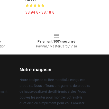
33,94 € - 38,18 €
e
Paiement 100% sécurisé
tion
PayPal / MasterCard / Visa
Notre magasin
n
Notre équipe de calibre mondial a conçu ces
produits. Nous offrons une gamme de produits
ement
de haute qualité et de différents styles. Vous
pouvez les porter pour montrer votre style
quotidien ou simplement pour vous amuser!