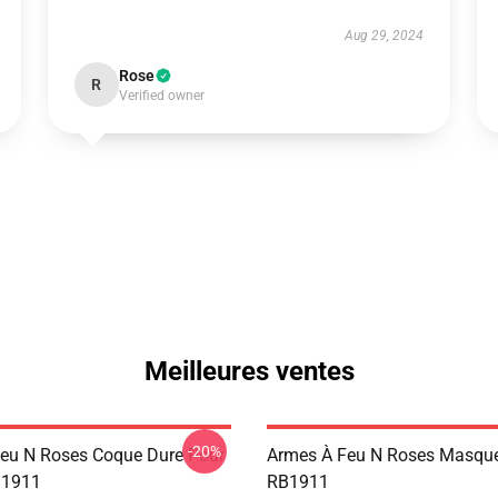
Aug 29, 2024
Rose
R
Verified owner
Meilleures ventes
-20%
eu N Roses Coque Dure Pour
Armes À Feu N Roses Masque
B1911
RB1911