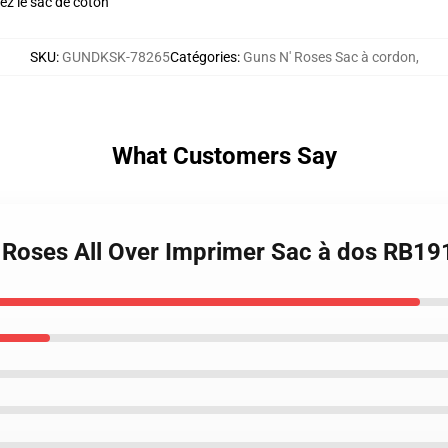
ez le sac de coton
SKU
:
GUNDKSK-78265
Catégories
:
Guns N' Roses Sac à cordon
,
What Customers Say
n Roses All Over Imprimer Sac à dos RB19