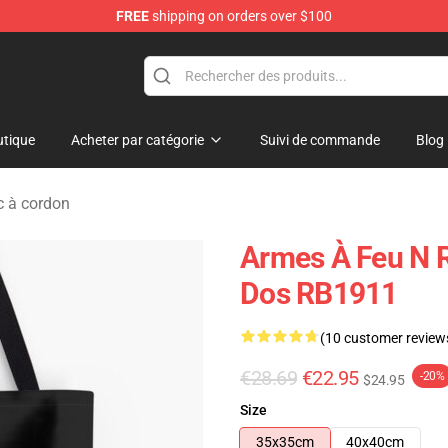
FREE
shipping on orders over $100
dise Shop
tique
Acheter par catégorie
Suivi de commande
Blog
c à cordon
Armes À Feu N R
Dos RB1911
(10 customer review
€28.69
€22.95
-20%
$24.95
Size
35x35cm
40x40cm