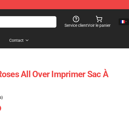
Service client
Voir le panier
Contact
oses All Over Imprimer Sac À
s)