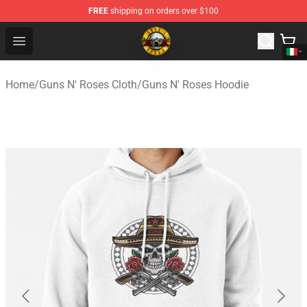
FREE
shipping on orders over $100
Guns N' Roses Store - Official Guns N' Roses Merchandi
Open menu
Home
/
Guns N' Roses Cloth
/
Guns N' Roses Hoodie