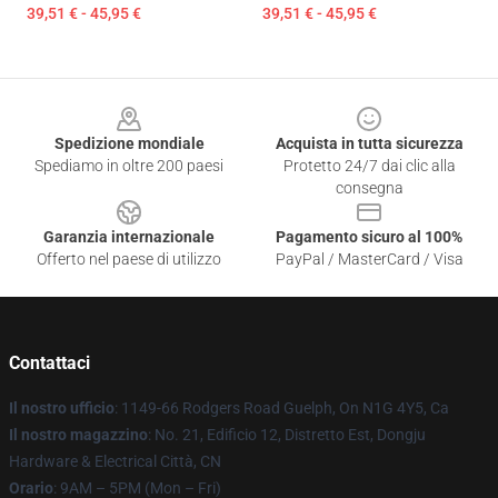
39,51 € - 45,95 €
39,51 € - 45,95 €
Footer
Spedizione mondiale
Acquista in tutta sicurezza
Spediamo in oltre 200 paesi
Protetto 24/7 dai clic alla
consegna
Garanzia internazionale
Pagamento sicuro al 100%
Offerto nel paese di utilizzo
PayPal / MasterCard / Visa
Contattaci
Il nostro ufficio
: 1149-66 Rodgers Road Guelph, On N1G 4Y5, Ca
Il nostro magazzino
: No. 21, Edificio 12, Distretto Est, Dongju
Hardware & Electrical Città, CN
Orario
: 9AM – 5PM (Mon – Fri)