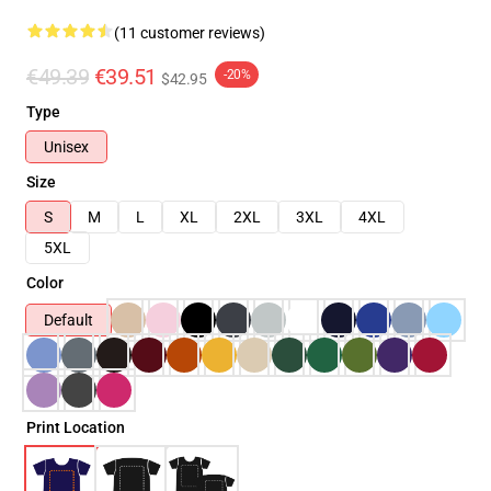
(11 customer reviews)
€49.39
€39.51
-20%
$42.95
Type
Unisex
Size
S
M
L
XL
2XL
3XL
4XL
5XL
Color
Default
Print Location