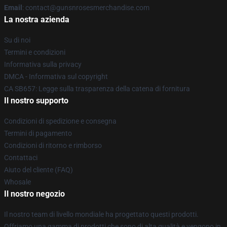
Email
: contact@gunsnrosesmerchandise.com
La nostra azienda
Su di noi
Termini e condizioni
Informativa sulla privacy
DMCA - Informativa sul copyright
CA SB657: Legge sulla trasparenza della catena di fornitura
Il nostro supporto
Condizioni di spedizione e consegna
Termini di pagamento
Condizioni di ritorno e rimborso
Contattaci
Aiuto del cliente (FAQ)
Whosale
Il nostro negozio
Il nostro team di livello mondiale ha progettato questi prodotti.
Offriamo una gamma di prodotti che sono di alta qualità e vengono in