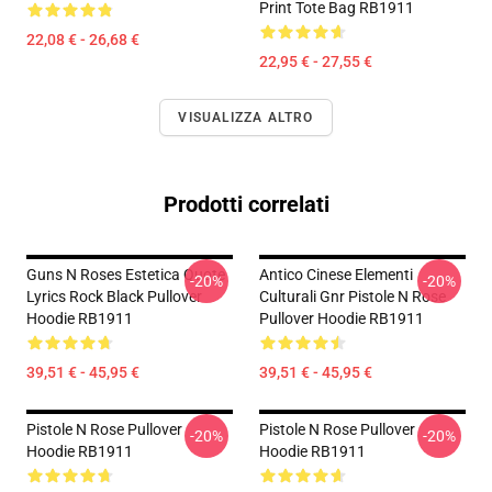
Print Tote Bag RB1911
22,08 € - 26,68 €
22,95 € - 27,55 €
VISUALIZZA ALTRO
Prodotti correlati
Guns N Roses Estetica Quote
Antico Cinese Elementi
-20%
-20%
Lyrics Rock Black Pullover
Culturali Gnr Pistole N Rose
Hoodie RB1911
Pullover Hoodie RB1911
39,51 € - 45,95 €
39,51 € - 45,95 €
Pistole N Rose Pullover
Pistole N Rose Pullover
-20%
-20%
Hoodie RB1911
Hoodie RB1911