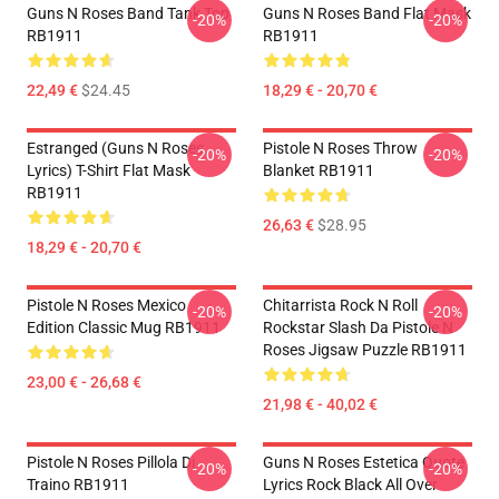
Guns N Roses Band Tank Top
Guns N Roses Band Flat Mask
-20%
-20%
RB1911
RB1911
22,49 €
$24.45
18,29 € - 20,70 €
Estranged (Guns N Roses
Pistole N Roses Throw
-20%
-20%
Lyrics) T-Shirt Flat Mask
Blanket RB1911
RB1911
26,63 €
$28.95
18,29 € - 20,70 €
Pistole N Roses Mexico
Chitarrista Rock N Roll
-20%
-20%
Edition Classic Mug RB1911
Rockstar Slash Da Pistole N
Roses Jigsaw Puzzle RB1911
23,00 € - 26,68 €
21,98 € - 40,02 €
Pistole N Roses Pillola Di
Guns N Roses Estetica Quote
-20%
-20%
Traino RB1911
Lyrics Rock Black All Over