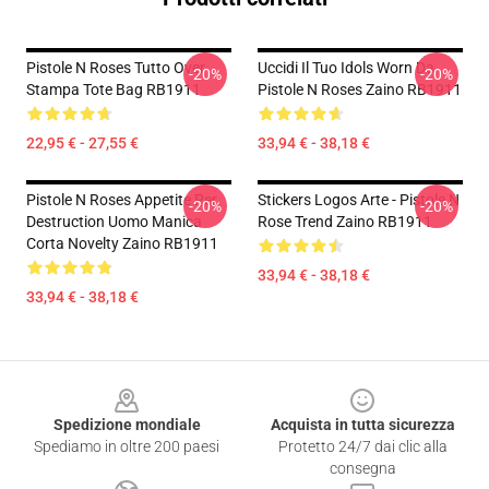
Pistole N Roses Tutto Over
Uccidi Il Tuo Idols Worn Da
-20%
-20%
Stampa Tote Bag RB1911
Pistole N Roses Zaino RB1911
22,95 € - 27,55 €
33,94 € - 38,18 €
Pistole N Roses Appetite Per
Stickers Logos Arte - Pistole N
-20%
-20%
Destruction Uomo Manica
Rose Trend Zaino RB1911
Corta Novelty Zaino RB1911
33,94 € - 38,18 €
33,94 € - 38,18 €
Footer
Spedizione mondiale
Acquista in tutta sicurezza
Spediamo in oltre 200 paesi
Protetto 24/7 dai clic alla
consegna