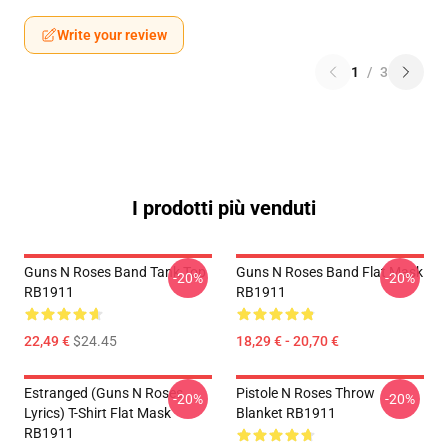
Write your review
1
/
3
I prodotti più venduti
Guns N Roses Band Tank Top
Guns N Roses Band Flat Mask
-20%
-20%
RB1911
RB1911
22,49 €
$24.45
18,29 € - 20,70 €
Estranged (Guns N Roses
Pistole N Roses Throw
-20%
-20%
Lyrics) T-Shirt Flat Mask
Blanket RB1911
RB1911