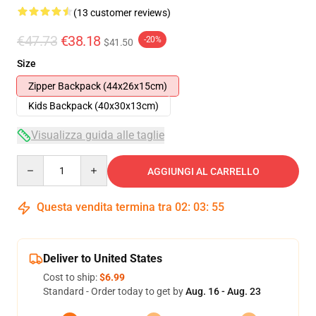
(13 customer reviews)
€47.73
€38.18
-20%
$41.50
Size
Zipper Backpack (44x26x15cm)
Kids Backpack (40x30x13cm)
Visualizza guida alle taglie
Quantity
AGGIUNGI AL CARRELLO
Questa vendita termina tra
02
:
03
:
54
Deliver to United States
Cost to ship:
$6.99
Standard - Order today to get by
Aug. 16 - Aug. 23