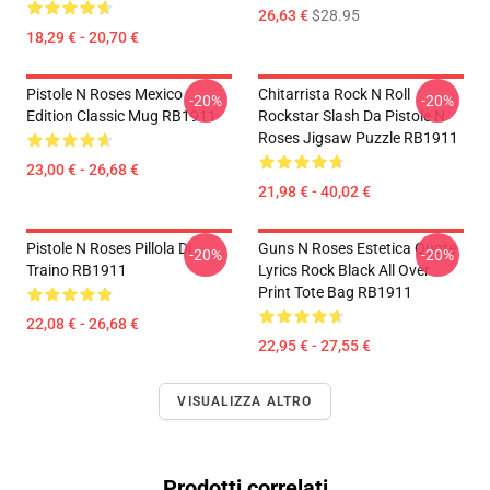
26,63 €
$28.95
18,29 € - 20,70 €
Pistole N Roses Mexico
Chitarrista Rock N Roll
-20%
-20%
Edition Classic Mug RB1911
Rockstar Slash Da Pistole N
Roses Jigsaw Puzzle RB1911
23,00 € - 26,68 €
21,98 € - 40,02 €
Pistole N Roses Pillola Di
Guns N Roses Estetica Quote
-20%
-20%
Traino RB1911
Lyrics Rock Black All Over
Print Tote Bag RB1911
22,08 € - 26,68 €
22,95 € - 27,55 €
VISUALIZZA ALTRO
Prodotti correlati