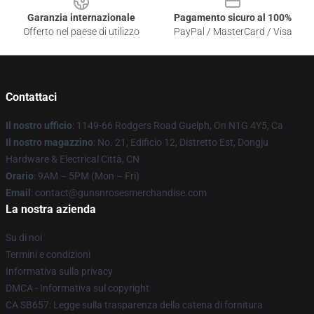
Garanzia internazionale
Pagamento sicuro al 100%
Offerto nel paese di utilizzo
PayPal / MasterCard / Visa
Contattaci
Il nostro ufficio
: 1149-66 Rodgers Road Guelph, On N1G 4Y5, Ca
Il nostro magazzino
: No. 21, Edificio 12, Distretto Est, Dongju
Hardware & Electrical Città, CN
Orario
: 9AM – 5PM (Mon – Fri)
Email
: contact@gunsnrosesmerchandise.com
La nostra azienda
Su di noi
Termini e condizioni
Informativa sulla privacy
DMCA - Informativa sul copyright
CA SB657: Legge sulla trasparenza della catena di fornitura