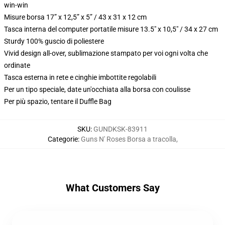
win-win
Misure borsa 17” x 12,5” x 5” / 43 x 31 x 12 cm
Tasca interna del computer portatile misure 13.5" x 10,5" / 34 x 27 cm
Sturdy 100% guscio di poliestere
Vivid design all-over, sublimazione stampato per voi ogni volta che
ordinate
Tasca esterna in rete e cinghie imbottite regolabili
Per un tipo speciale, date un'occhiata alla borsa con coulisse
Per più spazio, tentare il Duffle Bag
SKU
:
GUNDKSK-83911
Categorie
:
Guns N' Roses Borsa a tracolla
,
What Customers Say