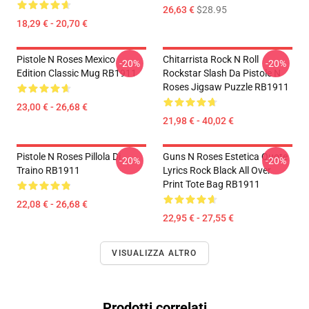
26,63 €
$28.95
18,29 € - 20,70 €
Pistole N Roses Mexico
Chitarrista Rock N Roll
-20%
-20%
Edition Classic Mug RB1911
Rockstar Slash Da Pistole N
Roses Jigsaw Puzzle RB1911
23,00 € - 26,68 €
21,98 € - 40,02 €
Pistole N Roses Pillola Di
Guns N Roses Estetica Quote
-20%
-20%
Traino RB1911
Lyrics Rock Black All Over
Print Tote Bag RB1911
22,08 € - 26,68 €
22,95 € - 27,55 €
VISUALIZZA ALTRO
Prodotti correlati