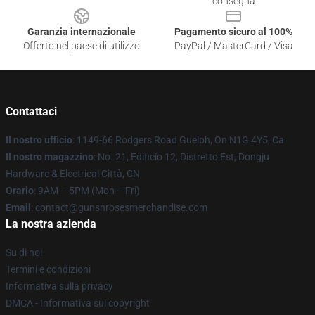
consegna
Garanzia internazionale
Pagamento sicuro al 100%
Offerto nel paese di utilizzo
PayPal / MasterCard / Visa
Contattaci
Il nostro ufficio
: 1149-66 Rodgers Road Guelph, On N1G 4Y5, Ca
Il nostro magazzino
: No. 21, Edificio 12, Distretto Est, Dongju
Hardware & Electrical Città, CN
Orario
: 9AM – 5PM (Mon – Fri)
Email
: contact@gunsnrosesmerchandise.com
La nostra azienda
Su di noi
Termini e condizioni
Informativa sulla privacy
DMCA - Informativa sul copyright