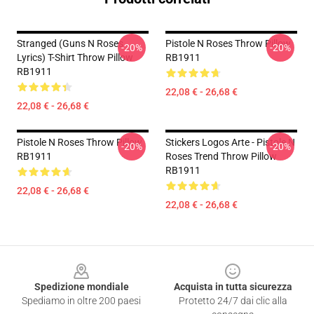
Stranged (Guns N Roses
Pistole N Roses Throw Pillow
-20%
-20%
Lyrics) T-Shirt Throw Pillow
RB1911
RB1911
22,08 € - 26,68 €
22,08 € - 26,68 €
Pistole N Roses Throw Pillow
Stickers Logos Arte - Pistole N
-20%
-20%
RB1911
Roses Trend Throw Pillow
RB1911
22,08 € - 26,68 €
22,08 € - 26,68 €
Footer
Spedizione mondiale
Acquista in tutta sicurezza
Spediamo in oltre 200 paesi
Protetto 24/7 dai clic alla