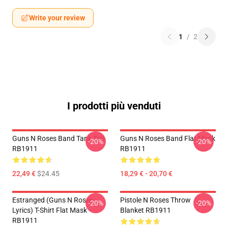
Write your review
1
/
2
I prodotti più venduti
Guns N Roses Band Tank Top
Guns N Roses Band Flat Mask
-20%
-20%
RB1911
RB1911
22,49 €
$24.45
18,29 € - 20,70 €
Estranged (Guns N Roses
Pistole N Roses Throw
-20%
-20%
Lyrics) T-Shirt Flat Mask
Blanket RB1911
RB1911