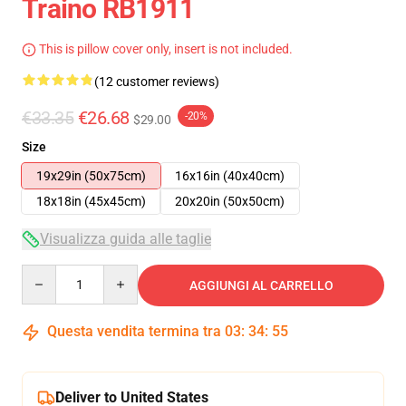
Traino RB1911
This is pillow cover only, insert is not included.
(12 customer reviews)
€33.35
€26.68
-20%
$29.00
Size
19x29in (50x75cm)
16x16in (40x40cm)
18x18in (45x45cm)
20x20in (50x50cm)
Visualizza guida alle taglie
Quantity
AGGIUNGI AL CARRELLO
Questa vendita termina tra
03
:
34
:
54
Deliver to United States