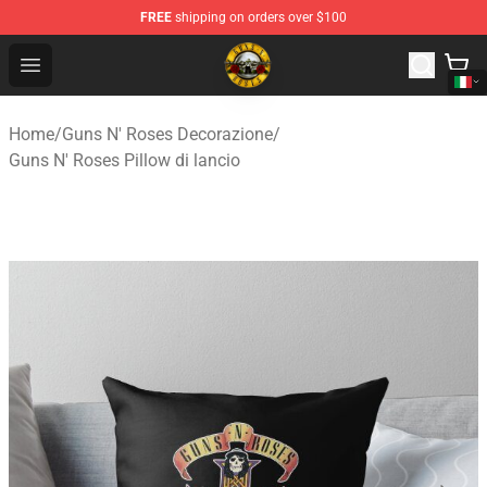
FREE
shipping on orders over $100
Guns N' Roses Store - Official Guns N' Roses Merchandi
Open menu
Home
/
Guns N' Roses Decorazione
/
Guns N' Roses Pillow di lancio