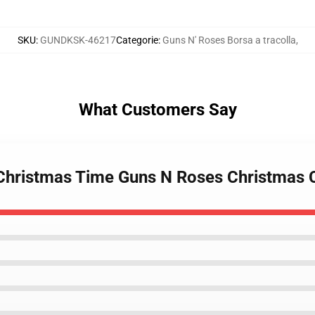
SKU
:
GUNDKSK-46217
Categorie
:
Guns N' Roses Borsa a tracolla
,
What Customers Say
O Christmas Time Guns N Roses Christmas