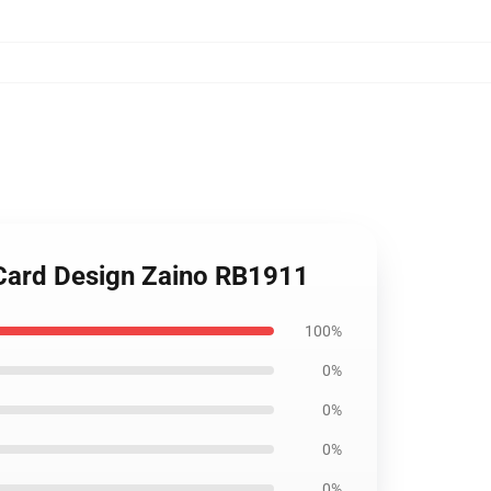
 Card Design Zaino RB1911
100%
0%
0%
0%
0%