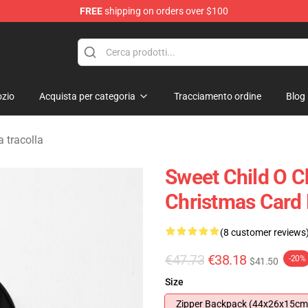
FREE
shipping on orders over $100
dise Shop
zio
Acquista per categoria
Tracciamento ordine
Blog
 tracolla
Sweet Child O 
Christmas Card
(8 customer reviews
€47.73
€38.18
-20%
$41.50
Size
Zipper Backpack (44x26x15cm