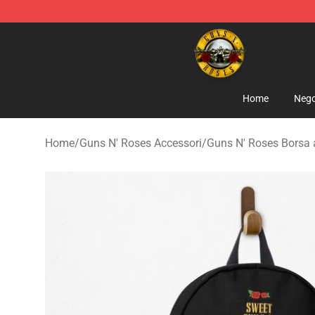
Guns N' Roses Store - Official Guns N' Roses Merchan
Home
Nego
Home
/
Guns N' Roses Accessori
/
Guns N' Roses Borsa a