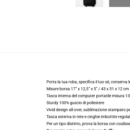
Porta la tua roba, specifica il tuo sé, conserva 
Misure borsa 17” x 12,5” x 5” / 43 x 31 x 12 cm
Tasca interna del computer portatile misura 13.
Sturdy 100% guscio di poliestere
Vivid design all-over, sublimazione stampato pe
Tasca esterna in rete e cinghie imbottite regolab
Per un tipo distinto, prova la borsa con couliss