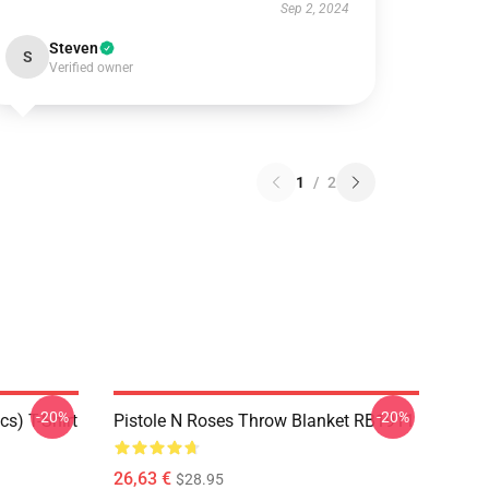
Sep 2, 2024
Steven
S
Verified owner
1
/
2
-20%
-20%
s) T-Shirt
Pistole N Roses Throw Blanket RB1911
26,63 €
$28.95