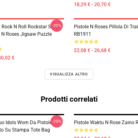
18,29 € - 20,70 €
-20%
a Rock N Roll Rockstar Slash
Pistole N Roses Pillola Di Tra
e N Roses Jigsaw Puzzle
RB1911
22,08 € - 26,68 €
40,02 €
VISUALIZZA ALTRO
Prodotti correlati
-20%
Tuo Idols Worn Da Pistole N
Pistole Waktu N Rose Zaino
to Su Stampa Tote Bag