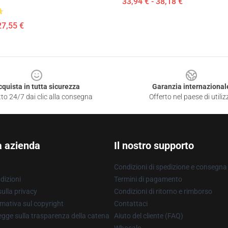
33,94 € - 38,18 €
27,55 €
cquista in tutta sicurezza
Garanzia internazional
to 24/7 dai clic alla consegna
Offerto nel paese di utiliz
a azienda
Il nostro supporto
Condizioni di spedizione e consegna
dizioni
Termini di pagamento
ulla privacy
Condizioni di ritorno e rimborso
mativa sul copyright
Contattaci
gge sulla trasparenza della catena
Aiuto del cliente (FAQ)