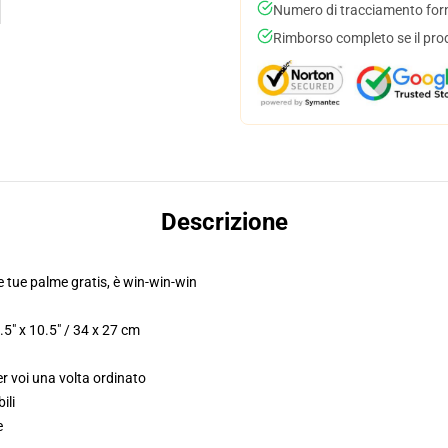
Numero di tracciamento forni
Rimborso completo se il pro
Descrizione
le tue palme gratis, è win-win-win
5" x 10.5" / 34 x 27 cm
r voi una volta ordinato
ili
e