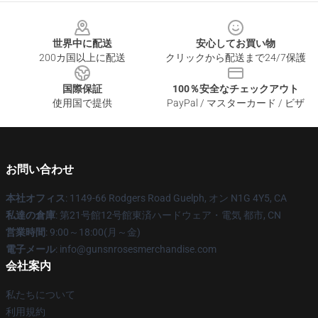
Footer
世界中に配送
安心してお買い物
200カ国以上に配送
クリックから配送まで24/7保護
国際保証
100％安全なチェックアウト
使用国で提供
PayPal / マスターカード / ビザ
お問い合わせ
本社オフィス
: 1149-66 Rodgers Road Guelph, オン N1G 4Y5, CA
私達の倉庫
: 第21号館12号館東済ハードウェア・電気 都市, CN
営業時間
: 9:00～18:00(月～金)
電子メール
: info@gunsnrosesmerchandise.com
会社案内
私たちについて
利用規約