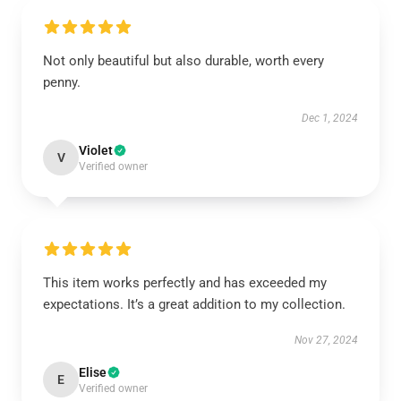
Not only beautiful but also durable, worth every
penny.
Dec 1, 2024
Violet
V
Verified owner
This item works perfectly and has exceeded my
expectations. It’s a great addition to my collection.
Nov 27, 2024
Elise
E
Verified owner