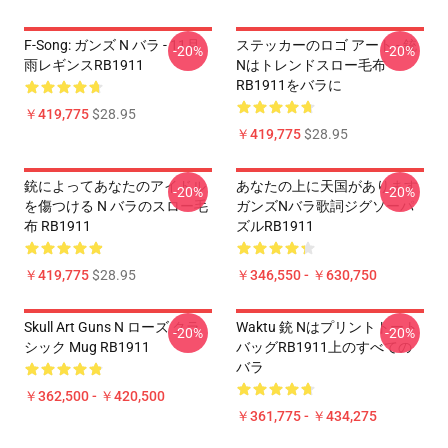
F-Song: ガンズ N バラ - 11月
ステッカーのロゴ アート - 銃
-20%
-20%
雨レギンスRB1911
Nはトレンドスロー毛布
RB1911をバラに
￥419,775
$28.95
￥419,775
$28.95
銃によってあなたのアイドル
あなたの上に天国があります
-20%
-20%
を傷つける N バラのスロー毛
ガンズnバラ歌詞ジグソーパ
布 RB1911
ズルRB1911
￥419,775
$28.95
￥346,550 - ￥630,750
Skull Art Guns N ローズ クラ
Waktu 銃 Nはプリントトート
-20%
-20%
シック Mug RB1911
バッグRB1911上のすべての
バラ
￥362,500 - ￥420,500
￥361,775 - ￥434,275