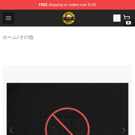
FREE
shipping on orders over $100
Guns N' Roses Store - Official Guns N' Roses Merchandi
Open menu
ホーム
/
その他