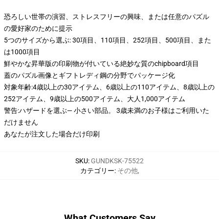
恐ろしい世帯の演習、ストレスフリーの興味、または任意のパズル
の愛好家のために提示
5つのサイズから選ぶ: 30項目、110項目、252項目、500項目、また
は1000項目
鮮やかな昇華版の印刷物が付いている絶妙な質のchipboard項目
蓋のパズル画像とギフトレディ鋼の分野でパッケージ化
対象年齢:4歳以上の30アイテム、6歳以上の110アイテム、8歳以上の
252アイテム、9歳以上の500アイテム、大人1,000アイテム
警告:ハザードを選ぶ— 小さい部品。 3歳未満のお子様はご利用いた
だけません
あなたが注文した場合だけ印刷
SKU
:
GUNDKSK-75522
カテゴリー
:
その他
,
What Customers Say