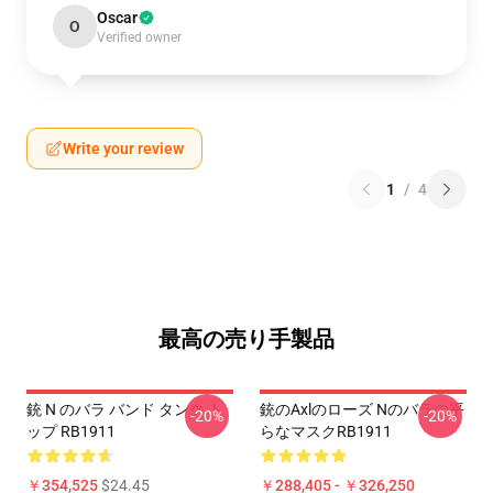
Oscar
O
Verified owner
Write your review
1
/
4
最高の売り手製品
銃 N のバラ バンド タンク ト
銃のAxlのローズ Nのバラの平
-20%
-20%
ップ RB1911
らなマスクRB1911
￥354,525
$24.45
￥288,405 - ￥326,250