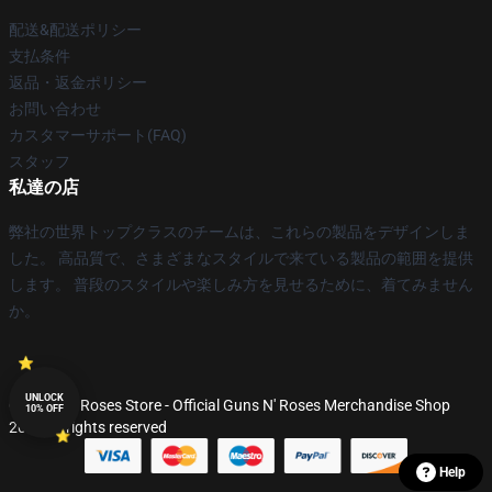
配送&配送ポリシー
支払条件
返品・返金ポリシー
お問い合わせ
カスタマーサポート(FAQ)
スタッフ
私達の店
弊社の世界トップクラスのチームは、これらの製品をデザインしま
した。 高品質で、さまざまなスタイルで来ている製品の範囲を提供
します。 普段のスタイルや楽しみ方を見せるために、着てみません
か。
UNLOCK
© Guns N' Roses Store - Official Guns N' Roses Merchandise Shop
10% OFF
2026 all rights reserved
Help