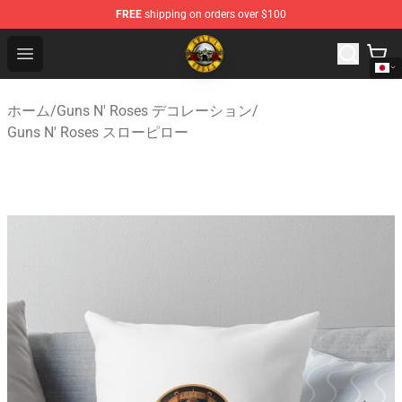
FREE
shipping on orders over $100
Guns N' Roses Store - Official Guns N' Roses Merchandi
Open menu
ホーム
/
Guns N' Roses デコレーション
/
Guns N' Roses スローピロー