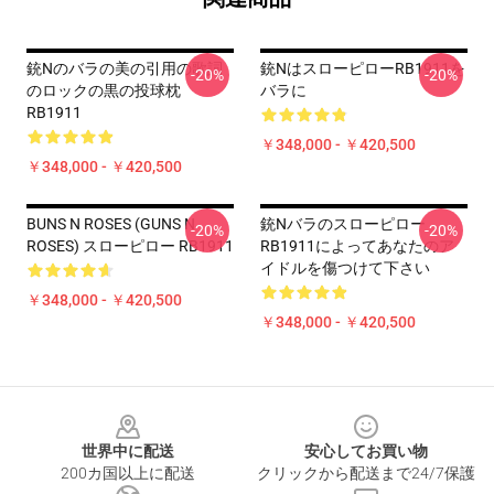
銃nのバラの美の引用の歌詞
銃nはスローピローRB1911を
-20%
-20%
のロックの黒の投球枕
バラに
RB1911
￥348,000 - ￥420,500
￥348,000 - ￥420,500
BUNS N ROSES (GUNS N
銃nバラのスローピロー
-20%
-20%
ROSES) スローピロー RB1911
RB1911によってあなたのア
イドルを傷つけて下さい
￥348,000 - ￥420,500
￥348,000 - ￥420,500
Footer
世界中に配送
安心してお買い物
200カ国以上に配送
クリックから配送まで24/7保護