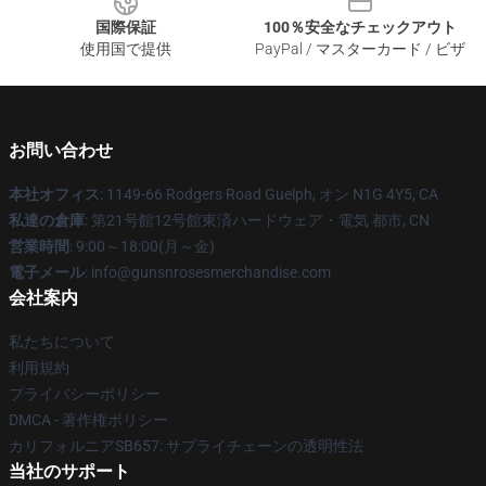
国際保証
100％安全なチェックアウト
使用国で提供
PayPal / マスターカード / ビザ
お問い合わせ
本社オフィス
: 1149-66 Rodgers Road Guelph, オン N1G 4Y5, CA
私達の倉庫
: 第21号館12号館東済ハードウェア・電気 都市, CN
営業時間
: 9:00～18:00(月～金)
電子メール
: info@gunsnrosesmerchandise.com
会社案内
私たちについて
利用規約
プライバシーポリシー
DMCA - 著作権ポリシー
カリフォルニアSB657: サプライチェーンの透明性法
当社のサポート