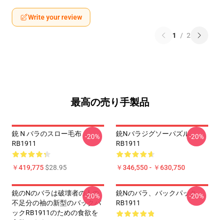
Write your review
1
/
2
最高の売り手製品
銃 N バラのスロー毛布
銃nバラジグソーパズル
-20%
-20%
RB1911
RB1911
￥419,775
$28.95
￥346,550 - ￥630,750
銃のNのバラは破壊者の人の
銃Nのバラ、バックパック
-20%
-20%
不足分の袖の新型のバックパ
RB1911
ックRB1911のための食欲を