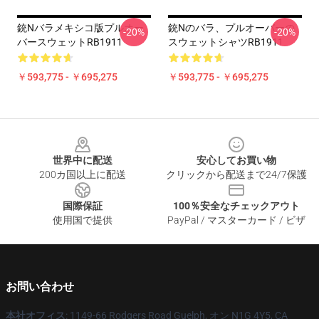
銃nバラメキシコ版プルオー
銃Nのバラ、プルオーバーの
-20%
-20%
バースウェットRB1911
スウェットシャツRB1911
￥593,775 - ￥695,275
￥593,775 - ￥695,275
Footer
世界中に配送
安心してお買い物
200カ国以上に配送
クリックから配送まで24/7保護
国際保証
100％安全なチェックアウト
使用国で提供
PayPal / マスターカード / ビザ
お問い合わせ
本社オフィス
: 1149-66 Rodgers Road Guelph, オン N1G 4Y5, CA