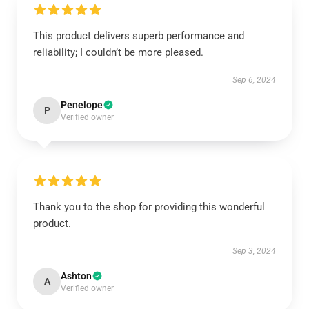
This product delivers superb performance and
reliability; I couldn’t be more pleased.
Sep 6, 2024
Penelope
P
Verified owner
Thank you to the shop for providing this wonderful
product.
Sep 3, 2024
Ashton
A
Verified owner