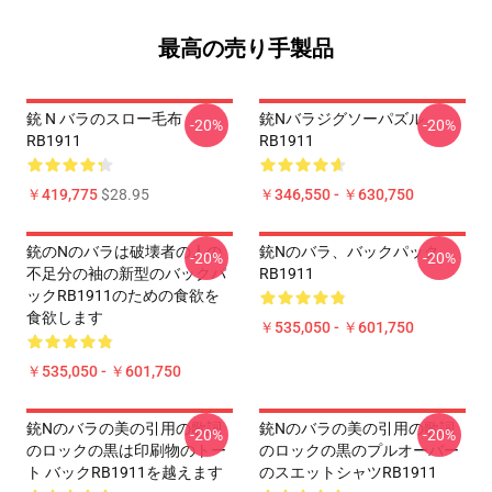
最高の売り手製品
銃 N バラのスロー毛布
銃nバラジグソーパズル
-20%
-20%
RB1911
RB1911
￥419,775
$28.95
￥346,550 - ￥630,750
銃のNのバラは破壊者の人の
銃Nのバラ、バックパック
-20%
-20%
不足分の袖の新型のバックパ
RB1911
ックRB1911のための食欲を
食欲します
￥535,050 - ￥601,750
￥535,050 - ￥601,750
銃nのバラの美の引用の歌詞
銃nのバラの美の引用の歌詞
-20%
-20%
のロックの黒は印刷物のトー
のロックの黒のプルオーバー
ト バックRB1911を越えます
のスエットシャツRB1911