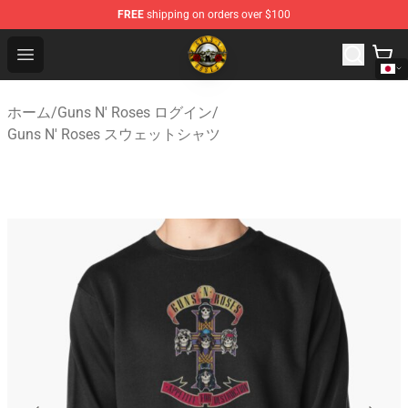
FREE
shipping on orders over $100
Guns N' Roses Store - Official Guns N' Roses Merchandi
Open menu
ホーム
/
Guns N' Roses ログイン
/
Guns N' Roses スウェットシャツ