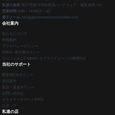
私達の倉庫
: 第21号館12号館東済ハードウェア・電気 都市, CN
営業時間
: 9:00～18:00(月～金)
電子メール
: info@gunsnrosesmerchandise.com
会社案内
私たちについて
利用規約
プライバシーポリシー
DMCA - 著作権ポリシー
カリフォルニアSB657: サプライチェーンの透明性法
当社のサポート
配送&配送ポリシー
支払条件
返品・返金ポリシー
お問い合わせ
カスタマーサポート(FAQ)
スタッフ
私達の店