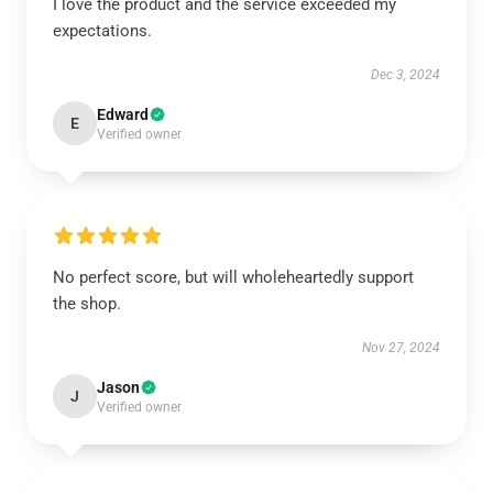
I love the product and the service exceeded my
expectations.
Dec 3, 2024
Edward
E
Verified owner
No perfect score, but will wholeheartedly support
the shop.
Nov 27, 2024
Jason
J
Verified owner