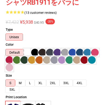
シャツRB1911をバラに
(13 customer reviews)
¥7,422
¥5,938
-20%
$40.95
Type
Unisex
Color
Default
Size
S
M
L
XL
2XL
3XL
4XL
5XL
Print Location