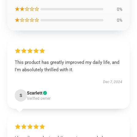
★★☆☆☆
0%
★☆☆☆☆
0%
This product has greatly improved my daily life, and
I'm absolutely thrilled with it.
Dec 7, 2024
Scarlett
S
Verified owner