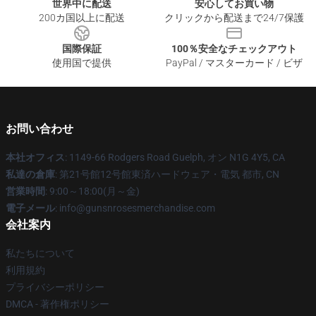
世界中に配送
安心してお買い物
200カ国以上に配送
クリックから配送まで24/7保護
国際保証
100％安全なチェックアウト
使用国で提供
PayPal / マスターカード / ビザ
お問い合わせ
本社オフィス
: 1149-66 Rodgers Road Guelph, オン N1G 4Y5, CA
私達の倉庫
: 第21号館12号館東済ハードウェア・電気 都市, CN
営業時間
: 9:00～18:00(月～金)
電子メール
: info@gunsnrosesmerchandise.com
会社案内
私たちについて
利用規約
プライバシーポリシー
DMCA - 著作権ポリシー