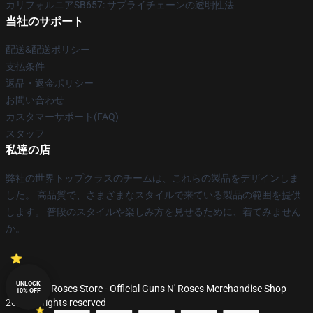
カリフォルニアSB657: サプライチェーンの透明性法
当社のサポート
配送&配送ポリシー
支払条件
返品・返金ポリシー
お問い合わせ
カスタマーサポート(FAQ)
スタッフ
私達の店
弊社の世界トップクラスのチームは、これらの製品をデザインしま
した。 高品質で、さまざまなスタイルで来ている製品の範囲を提供
します。 普段のスタイルや楽しみ方を見せるために、着てみません
か。
UNLOCK
© Guns N' Roses Store - Official Guns N' Roses Merchandise Shop
10% OFF
2026 all rights reserved