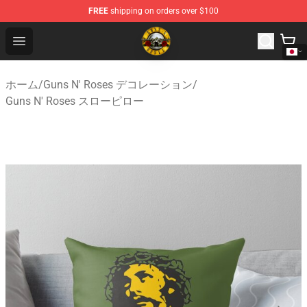
FREE
shipping on orders over $100
Guns N' Roses Store - Official Guns N' Roses Merchandi
Open menu
ホーム
/
Guns N' Roses デコレーション
/
Guns N' Roses スローピロー