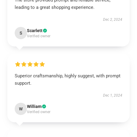
The store provided prompt and reliable service,
leading to a great shopping experience.
Dec 2, 2024
Scarlett
S
Verified owner
Superior craftsmanship, highly suggest, with prompt
support.
Dec 1, 2024
William
W
Verified owner