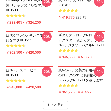
Estranged (Guns Nのバラの歌
銃 N バラのスロー毛布
-20%
-20%
詞) Tシャツの平らなマスク
RB1911
RB1911
￥419,775
$28.95
￥288,405 - ￥326,250
銃nのバラのメキシコ版古典
ギタリストロックnロールロ
-20%
-20%
的なマグRB1911
ックスター 銃からスラッシュ
NバラジグソーパズルRB1911
￥362,500 - ￥420,500
￥346,550 - ￥630,750
銃nバラ スローピロー
銃nのバラの美の引用の歌詞
-20%
-20%
RB1911
のロックの黒は印刷物のトー
ト バックRB1911を越えます
￥348,000 - ￥420,500
￥361,775 - ￥434,275
もっと見る