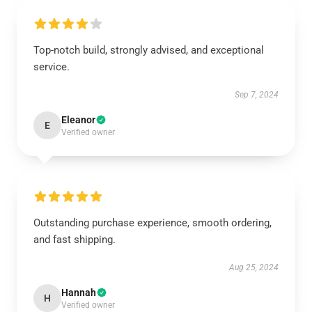
Top-notch build, strongly advised, and exceptional
service.
Sep 7, 2024
Eleanor
E
Verified owner
Outstanding purchase experience, smooth ordering,
and fast shipping.
Aug 25, 2024
Hannah
H
Verified owner