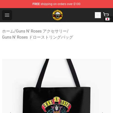
FREE
shipping on orders over $100
Guns N' Roses Store - Official Guns N' Roses Merchandi
Open menu
ホーム
/
Guns N' Roses アクセサリー
/
Guns N' Roses ドローストリングバッグ