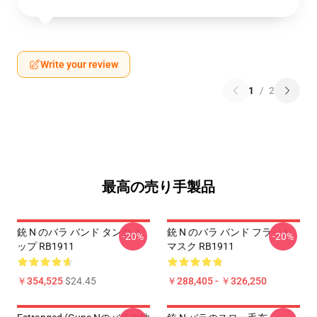
Write your review
1
/
2
最高の売り手製品
銃 N のバラ バンド タンク ト
銃 N のバラ バンド フラット
-20%
-20%
ップ RB1911
マスク RB1911
￥354,525
$24.45
￥288,405 - ￥326,250