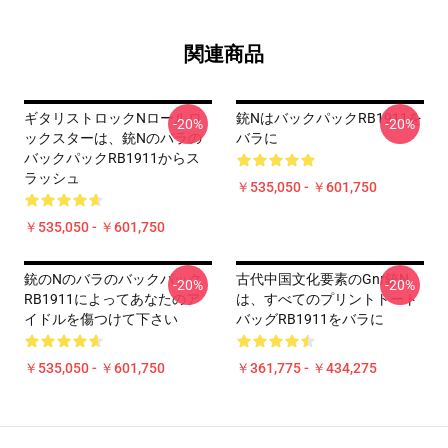
関連商品
ギタリストロックnロールロ
銃nはバックパックRB1911を
-20%
-20%
ックスターは、銃nのバラの
バラに
バックパックRB1911からス
ラッシュ
￥535,050 - ￥601,750
￥535,050 - ￥601,750
銃のnのバラのバックパック
古代中国文化要素のgnr銃n
-20%
-20%
RB1911によってあなたのア
は、すべてのプリントトート
イドルを傷つけて下さい
バッグRB1911をバラに
￥535,050 - ￥601,750
￥361,775 - ￥434,275
Footer