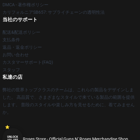
DMCA - 著作権ポリシー
カリフォルニアSB657: サプライチェーンの透明性法
当社のサポート
配送&配送ポリシー
支払条件
返品・返金ポリシー
お問い合わせ
カスタマーサポート(FAQ)
スタッフ
私達の店
弊社の世界トップクラスのチームは、これらの製品をデザインしま
した。 高品質で、さまざまなスタイルで来ている製品の範囲を提供
します。 普段のスタイルや楽しみ方を見せるために、着てみません
か。
UNLOCK
© Guns N' Roses Store - Official Guns N' Roses Merchandise Shop
10% OFF