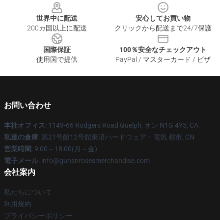
世界中に配送
安心してお買い物
200カ国以上に配送
クリックから配送まで24/7保護
国際保証
100％安全なチェックアウト
使用国で提供
PayPal / マスターカード / ビザ
お問い合わせ
本社オフィス
: 1149-66 Rodgers Road Guelph, オン N1G 4Y5, CA
私達の倉庫
: 第21号館12号館東済ハードウェア・電気 都市, CN
営業時間
: 9:00～18:00(月～金)
電子メール
: info@gunsnrosesmerchandise.com
会社案内
私たちについて
利用規約
プライバシーポリシー