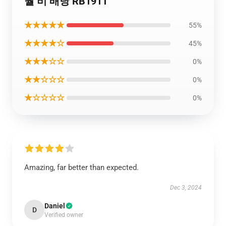
월 비 배낭 RB1911
★★★★★
55%
★★★★☆
45%
★★★☆☆
0%
★★☆☆☆
0%
★☆☆☆☆
0%
Amazing, far better than expected.
Dec 3, 2024
Daniel
D
Verified owner