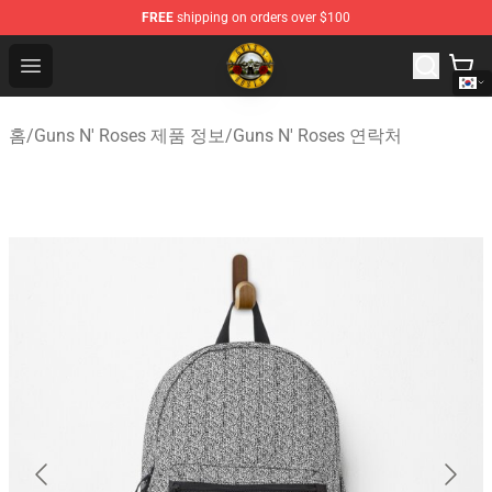
FREE
shipping on orders over $100
Guns N' Roses Store - Official Guns N' Roses Merchandi
Open menu
홈
/
Guns N' Roses 제품 정보
/
Guns N' Roses 연락처