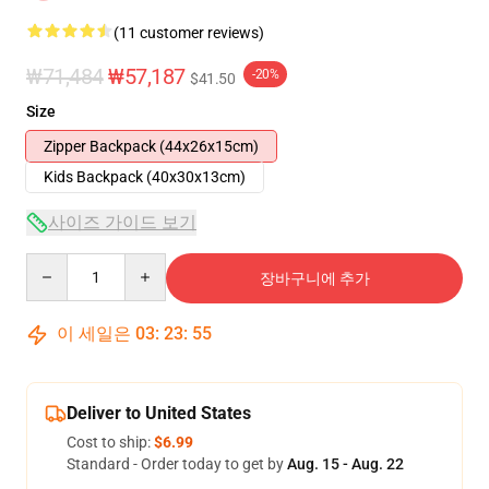
(11 customer reviews)
₩71,484
₩57,187
-20%
$41.50
Size
Zipper Backpack (44x26x15cm)
Kids Backpack (40x30x13cm)
사이즈 가이드 보기
Quantity
장바구니에 추가
이 세일은
03
:
23
:
54
Deliver to United States
Cost to ship:
$6.99
Standard - Order today to get by
Aug. 15 - Aug. 22