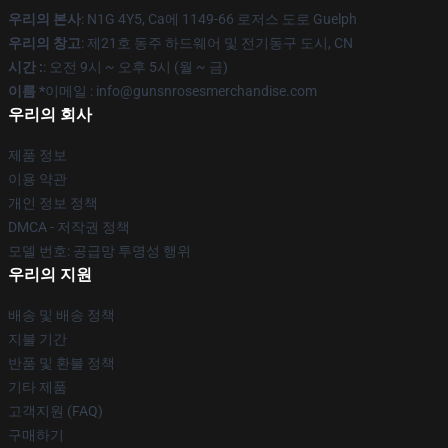
우리의 본사
: N1G 4Y5, Ca에 1149-66 로저스 도로 Guelph
우리의 창고
: 제21호 동주 하드웨어 및 전기동구 도시, CN
시간 :
: 오전 9시 ~ 오후 5시 (월 ~ 금)
이름 *
이메일 : info@gunsnrosesmerchandise.com
우리의 회사
제품 정보
이용 약관
개인 정보 정책
DMCA - 저작권 정책
모델 번호: 공급망 투명성 행위
우리의 지원
배송 및 배송 정책
지불 기간
반품 및 환불 정책
기타 제품
고객지원 (FAQ)
구매하기