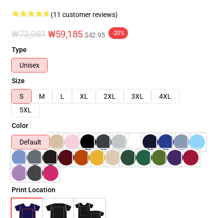
(11 customer reviews)
₩73,981
₩59,185
-20%
$42.95
Type
Unisex
Size
S
M
L
XL
2XL
3XL
4XL
5XL
Color
Default
Print Location