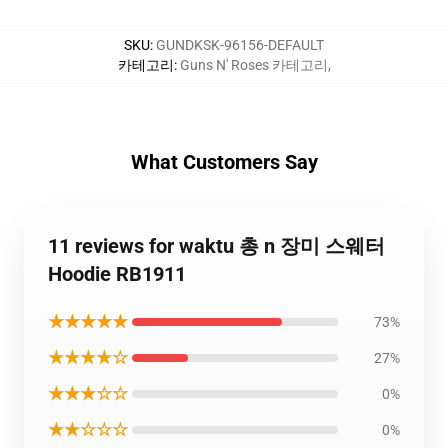
SKU
:
GUNDKSK-96156-DEFAULT
카테고리
:
Guns N' Roses 카테고리
,
What Customers Say
11 reviews for waktu 총 n 장미 스웨터
Hoodie RB1911
★★★★★
73%
★★★★☆
27%
★★★☆☆
0%
★★☆☆☆
0%