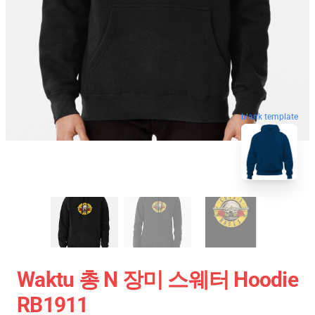
blank template
Waktu 총 N 장미 스웨터 Hoodie
RB1911