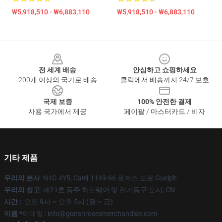
₩5,918,510 - ₩6,883,110
₩5,918,510 - ₩6,883,110
Footer
전 세계 배송
안심하고 쇼핑하세요
200개 이상의 국가로 배송
클릭에서 배송까지 24/7 보호
국제 보증
100% 안전한 결제
사용 국가에서 제공
페이팔 / 마스터카드 / 비자
기타 제품
우리의 본사
: N1G 4Y5, Ca에 1149-66 로저스 도로 Guelph
우리의 창고
: 제21호 동주 하드웨어 및 전기동구 도시, CN
시간 :
: 오전 9시 ~ 오후 5시 (월 ~ 금)
이름 *
이메일 : info@gunsnrosesmerchandise.com