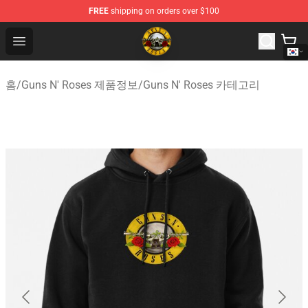
FREE
shipping on orders over $100
Guns N' Roses Store - Official Guns N' Roses Merchandi
Open menu
홈
/
Guns N' Roses 제품정보
/
Guns N' Roses 카테고리