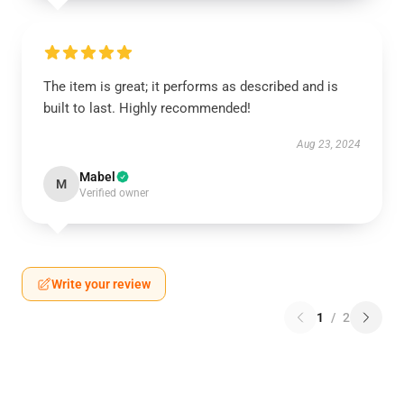
The item is great; it performs as described and is
built to last. Highly recommended!
Aug 23, 2024
Mabel
M
Verified owner
Write your review
1
/
2