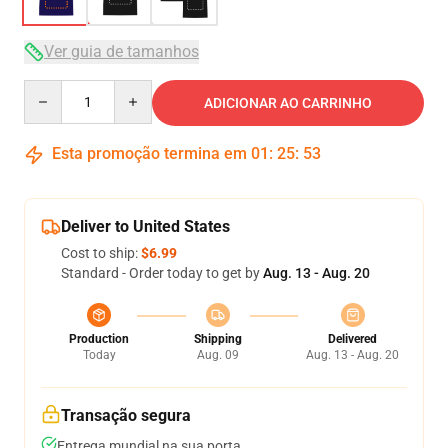
Ver guia de tamanhos
Quantity
ADICIONAR AO CARRINHO
Esta promoção termina em
01
:
25
:
52
Deliver to United States
Cost to ship:
$6.99
Standard - Order today to get by
Aug. 13 - Aug. 20
Production
Shipping
Delivered
Today
Aug. 09
Aug. 13 - Aug. 20
Transação segura
Entrega mundial na sua porta