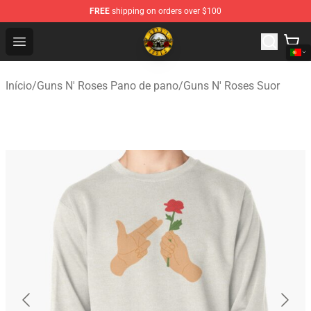
FREE
shipping on orders over $100
Guns N' Roses Store - Official Guns N' Roses Merchandi
Open menu
Início
/
Guns N' Roses Pano de pano
/
Guns N' Roses Suor