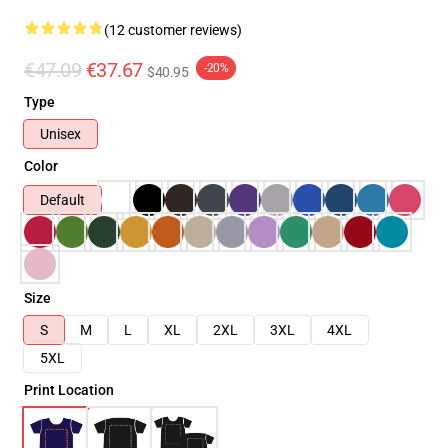
(12 customer reviews)
€47.09
€37.67
-20%
$40.95
Type
Unisex
Color
Default
Size
S
M
L
XL
2XL
3XL
4XL
5XL
Print Location