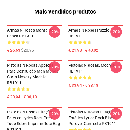
Mais vendidos produtos
Armas N Rosas Manta De
Armas N Rosas Puzzle
-20%
-20%
Lança RB1911
RB1911
€ 26,63
$28.95
€ 21,98 - € 40,02
Pistolas N Rosas Appetite
Pistolas N Rosas, Mochila
-20%
-20%
Para Destruição Man Manga
RB1911
Curta Novelty Mochila
RB1911
€ 33,94 - € 38,18
€ 33,94 - € 38,18
Pistolas N Rosas Citação
Pistolas N Rosas Citação
-20%
-20%
Estética Lyrics Rock Preto
Estética Lyrics Rock Black
Tudo Sobre Imprimir Tote Bag
Pullover Camiseta RB1911
RB1911