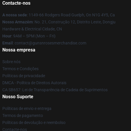
Contacte-nos
A nossa sede
: 1149-66 Rodgers Road Guelph, On N1G 4Y5, Ca
Nosso Armazém
: No. 21, Construção 12, Distrito Leste, Dongju
Hardware & Electrical Cidade, CN
Hour
: 9AM – 5PM (Mon – Fri)
Email
: contact@gunsnrosesmerchandise.com
Nossa empresa
Sobre nós
Termos e Condições
Políticas de privacidade
DMCA - Política de Direitos Autorais
CA SB657: Lei de Transparência de Cadeia de Suprimentos
Nosso Suporte
Políticas de envio e entrega
Termos de pagamento
Políticas de devolução e reembolso
Contacte-nos