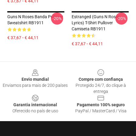
€ 37,67 - € 44,11
Guns N Roses Banda Pullover
Estranged (Guns N Roses
-20%
-20%
Sweatshirt RB1911
Lyrics) T-Shirt Pullover
Camiseta RB1911
€ 37,67 - € 44,11
€ 37,67 - € 44,11
Footer
Envio mundial
Compre com confiança
Enviamos para mais de 200 países
Protegido 24/7, do clique à
entrega
Garantia internacional
Pagamento 100% seguro
Oferecido no país de uso
PayPal / MasterCard / Visa