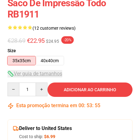
Saco De Impressão Todo
RB1911
(12 customer reviews)
€28.69
€22.95
-20%
$24.95
Size
35x35cm
40x40cm
Ver guia de tamanhos
Quantity
ADICIONAR AO CARRINHO
Esta promoção termina em
00
:
53
:
54
Deliver to United States
Cost to ship:
$6.99