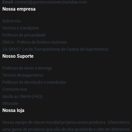
Email
: contact@gunsnrosesmerchandise.com
Nossa empresa
Sobre nós
Termos e Condições
Políticas de privacidade
DMCA - Política de Direitos Autorais
CA SB657: Lei de Transparência de Cadeia de Suprimentos
Nosso Suporte
Políticas de envio e entrega
Termos de pagamento
Políticas de devolução e reembolso
Contacte-nos
Ajuda ao cliente (FAQ)
Whosale
Nossa loja
Nossa equipe de classe mundial projetou esses produtos. Oferecemos
uma gama de produtos que são de alta qualidade e vêm em diferentes