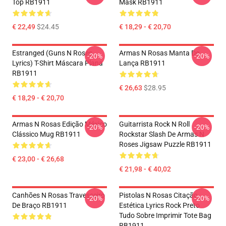
Top RB1911
Mask RB1911
€ 22,49
$24.45
€ 18,29 - € 20,70
Estranged (Guns N Roses
Armas N Rosas Manta De
-20%
-20%
Lyrics) T-Shirt Máscara Plana
Lança RB1911
RB1911
€ 26,63
$28.95
€ 18,29 - € 20,70
Armas N Rosas Edição México
Guitarrista Rock N Roll
-20%
-20%
Clássico Mug RB1911
Rockstar Slash De Armas N
Roses Jigsaw Puzzle RB1911
€ 23,00 - € 26,68
€ 21,98 - € 40,02
Canhões N Rosas Travesseiro
Pistolas N Rosas Citação
-20%
-20%
De Braço RB1911
Estética Lyrics Rock Preto
Tudo Sobre Imprimir Tote Bag
RB1911