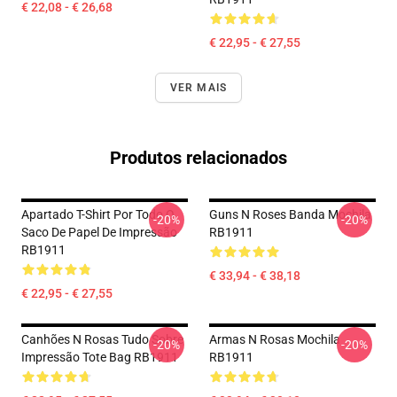
€ 22,08 - € 26,68
€ 22,95 - € 27,55
VER MAIS
Produtos relacionados
Apartado T-Shirt Por Todo O
Guns N Roses Banda Mochila
-20%
-20%
Saco De Papel De Impressão
RB1911
RB1911
€ 33,94 - € 38,18
€ 22,95 - € 27,55
Canhões N Rosas Tudo Sobre
Armas N Rosas Mochila
-20%
-20%
Impressão Tote Bag RB1911
RB1911