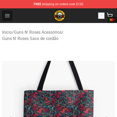
FREE
shipping on orders over $100
Guns N' Roses Store - Official Guns N' Roses Merchandi
Open menu
Início
/
Guns N' Roses Acessórios
/
Guns N' Roses Saco de cordão