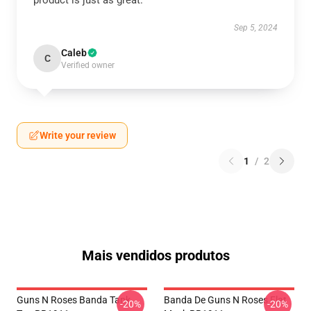
product is just as great.
Sep 5, 2024
Caleb
C
Verified owner
Write your review
1
/
2
Mais vendidos produtos
Guns N Roses Banda Tank
Banda De Guns N Roses Flat
-20%
-20%