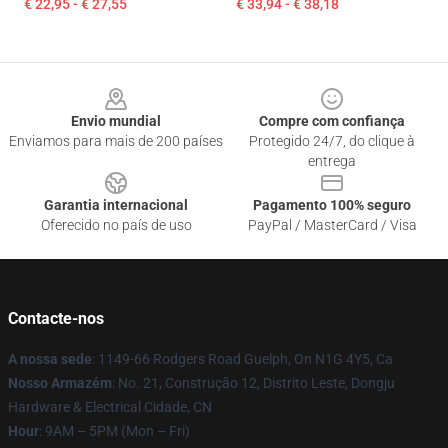
€ 22,95 - € 27,55
€ 33,94 - € 38,18
Footer
Envio mundial
Compre com confiança
Enviamos para mais de 200 países
Protegido 24/7, do clique à
entrega
Garantia internacional
Pagamento 100% seguro
Oferecido no país de uso
PayPal / MasterCard / Visa
Contacte-nos
A nossa sede
: 1149-66 Rodgers Road Guelph, On N1G 4Y5, Ca
Nosso Armazém
: No. 21, Construção 12, Distrito Leste, Dongju
Hardware & Electrical Cidade, CN
Hour
: 9AM – 5PM (Mon – Fri)