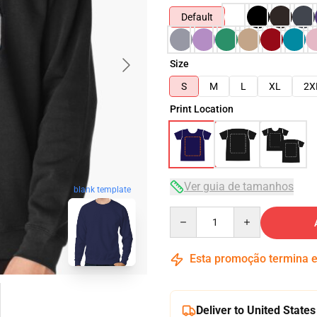
Default
Size
S
M
L
XL
2X
Print Location
Ver guia de tamanhos
blank template
Quantity
Esta promoção termina
Deliver to United States