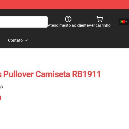
Atendimento ao cliente
Ver carrinho
Contato
s Pullover Camiseta RB1911
s)