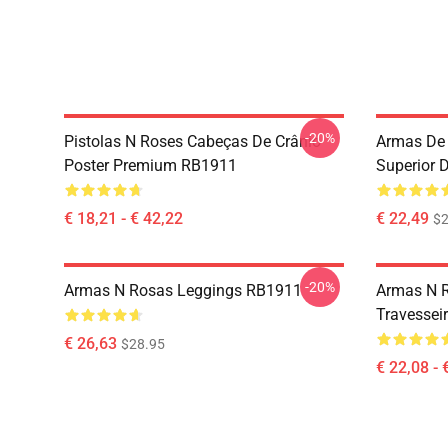
-20%
Pistolas N Roses Cabeças De Crânio
Armas De 
Poster Premium RB1911
Superior 
€ 18,21 - € 42,22
€ 22,49
$2
-20%
Armas N Rosas Leggings RB1911
Armas N 
Travessei
€ 26,63
$28.95
€ 22,08 - 