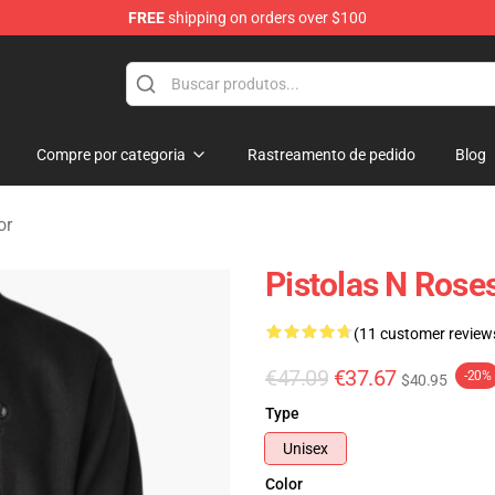
FREE
shipping on orders over $100
dise Shop
Compre por categoria
Rastreamento de pedido
Blog
or
Pistolas N Rose
(11 customer review
€47.09
€37.67
-20%
$40.95
Type
Unisex
Color