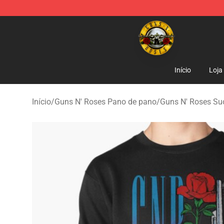
Guns N' Roses Store - Official Guns N' Roses Merchan
Início
Loja
Início
/
Guns N' Roses Pano de pano
/
Guns N' Roses Su