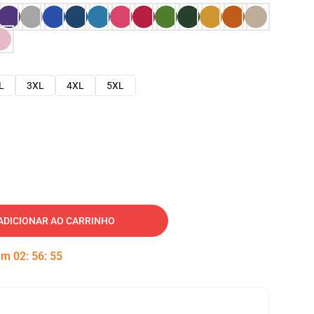
L
3XL
4XL
5XL
ADICIONAR AO CARRINHO
 em
02
:
56
:
54