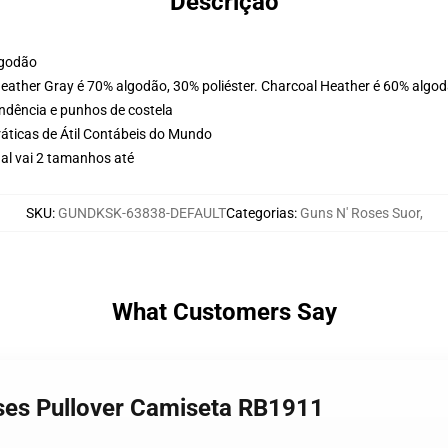
Descrição
lgodão
Heather Gray é 70% algodão, 30% poliéster. Charcoal Heather é 60% algod
ondência e punhos de costela
ráticas de Átil Contábeis do Mundo
al vai 2 tamanhos até
SKU
:
GUNDKSK-63838-DEFAULT
Categorias
:
Guns N' Roses Suor
,
What Customers Say
oses Pullover Camiseta RB1911