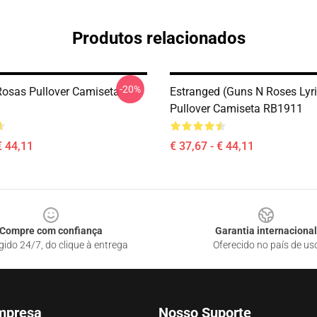
Produtos relacionados
-20%
osas Pullover Camiseta
Estranged (Guns N Roses Lyric
Pullover Camiseta RB1911
€ 44,11
€ 37,67 - € 44,11
Compre com confiança
Garantia internacional
gido 24/7, do clique à entrega
Oferecido no país de us
mpresa
Nosso Suporte