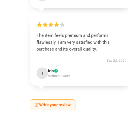
The item feels premium and performs
flawlessly. I am very satisfied with this
purchase and its overall quality.
Sep 25, 2024
Iris
I
Verified owner
Write your review