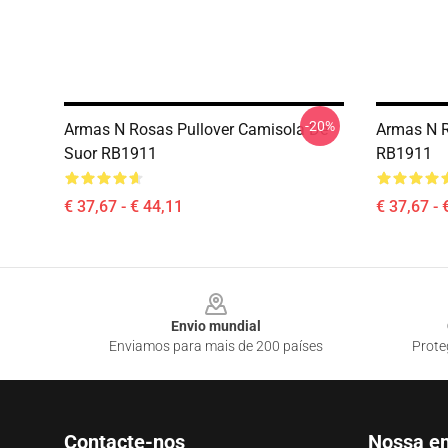
-20%
Armas N Rosas Pullover Camisola De
Armas N R
Suor RB1911
RB1911
€ 37,67 - € 44,11
€ 37,67 - 
Footer
Envio mundial
Enviamos para mais de 200 países
Prote
Contacte-nos
Nossa e