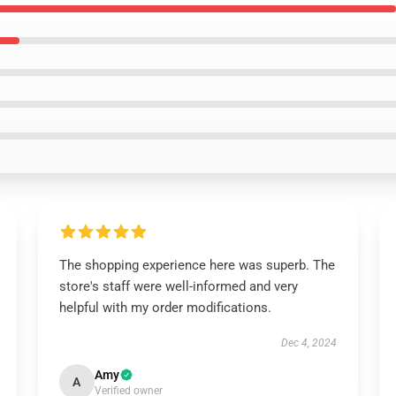
The shopping experience here was superb. The
store's staff were well-informed and very
helpful with my order modifications.
Dec 4, 2024
Amy
A
Verified owner