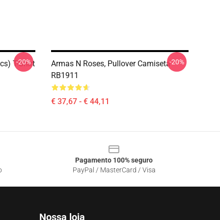
-20%
-20%
s) T-Shirt
Armas N Roses, Pullover Camiseta
RB1911
€ 37,67 - € 44,11
Pagamento 100% seguro
o
PayPal / MasterCard / Visa
Nossa loja