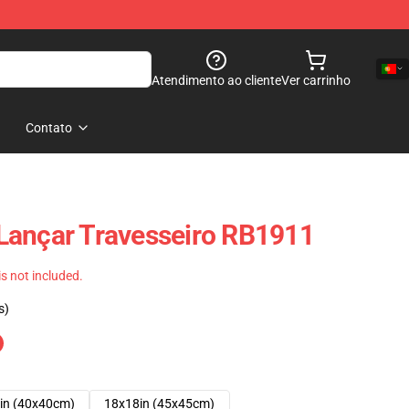
Atendimento ao cliente
Ver carrinho
Contato
Lançar Travesseiro RB1911
 is not included.
s)
in (40x40cm)
18x18in (45x45cm)