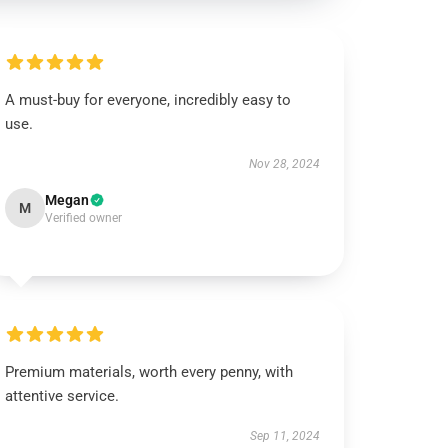
A must-buy for everyone, incredibly easy to
use.
Nov 28, 2024
Megan
M
Verified owner
Premium materials, worth every penny, with
attentive service.
Sep 11, 2024