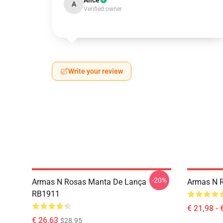
Alice
A
Verified owner
Write your review
-20%
Armas N Rosas Manta De Lança
Armas N 
RB1911
€ 21,98 - 
€ 26,63
$28.95