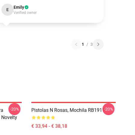
Emily
E
Verified owner
1
/
3
-20%
-20%
ra
Pistolas N Rosas, Mochila RB1911
 Novelty
€ 33,94 - € 38,18