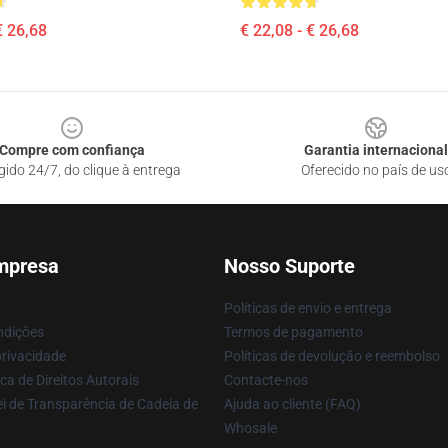
€ 26,68
€ 22,08 - € 26,68
Compre com confiança
Garantia internacional
gido 24/7, do clique à entrega
Oferecido no país de us
mpresa
Nosso Suporte
Políticas de envio e entrega
ndições
Termos de pagamento
privacidade
Políticas de devolução e reembolso
ca de Direitos Autorais
Contacte-nos
i de Transparência de Cadeia de
Ajuda ao cliente (FAQ)
Whosale