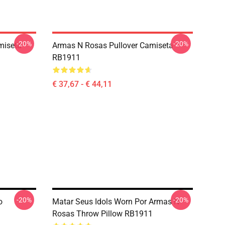
-20%
-20%
miseta
Armas N Rosas Pullover Camiseta
RB1911
€ 37,67 - € 44,11
-20%
-20%
o
Matar Seus Idols Worn Por Armas N
Rosas Throw Pillow RB1911