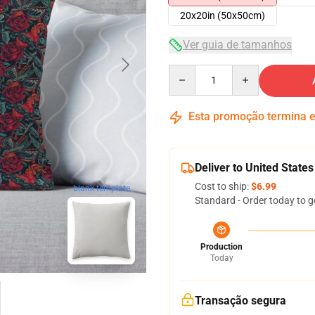
20x20in (50x50cm)
Ver guia de tamanhos
Quantity
Esta promoção termina
Deliver to United States
Cost to ship:
$6.99
blank template
Standard - Order today to g
Production
Today
Transação segura