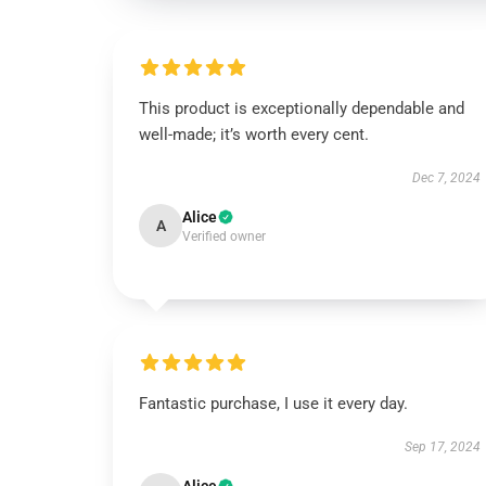
This product is exceptionally dependable and
well-made; it’s worth every cent.
Dec 7, 2024
Alice
A
Verified owner
Fantastic purchase, I use it every day.
Sep 17, 2024