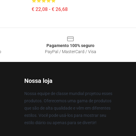
€ 22,08 - € 26,68
Pagamento 100% seguro
o
PayPal / MasterCard / Visa
Nossa loja
Nossa equipe de classe mundial projetou esses
produtos. Oferecemos uma gama de produtos
que são de alta qualidade e vêm em diferentes
estilos. Você pode usá-los para mostrar seu
estilo diário ou apenas para se divertir!