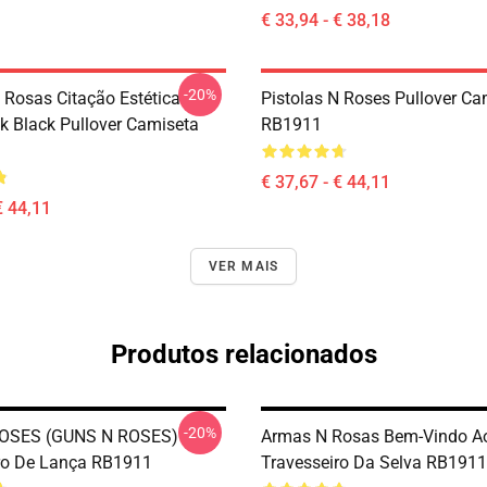
€ 33,94 - € 38,18
-20%
N Rosas Citação Estética
Pistolas N Roses Pullover Ca
ck Black Pullover Camiseta
RB1911
€ 37,67 - € 44,11
€ 44,11
VER MAIS
Produtos relacionados
-20%
OSES (GUNS N ROSES)
Armas N Rosas Bem-Vindo A
ro De Lança RB1911
Travesseiro Da Selva RB1911