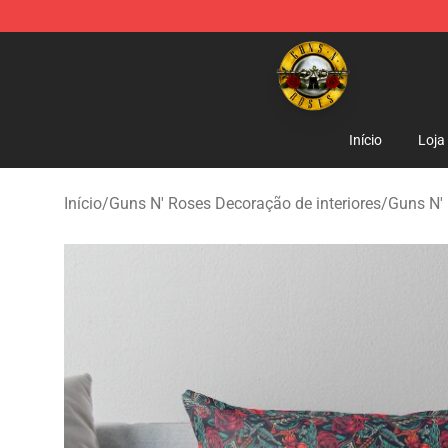
Guns N' Roses Store - Official Guns N' Roses Merchan
Início
Loja
Início
/
Guns N' Roses Decoração de interiores
/
Guns N' 