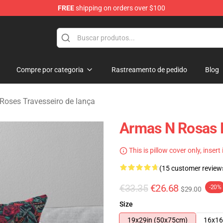
FREE
shipping on orders over $100
dise Shop
Compre por categoria
Rastreamento de pedido
Blog
Roses Travesseiro de lança
Armas N Rosas 
This is pillow cover only, insert
(15 customer review
€33.35
€26.68
-20%
$29.00
Size
19x29in (50x75cm)
16x16