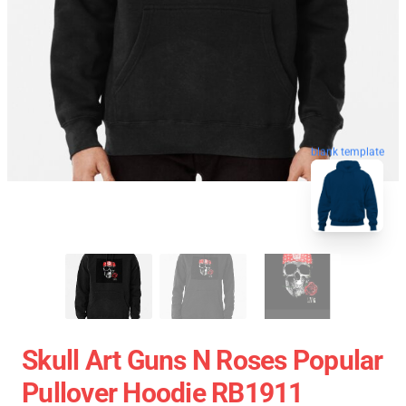
blank template
Skull Art Guns N Roses Popular
Pullover Hoodie RB1911