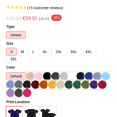
(15 customer reviews)
€49.39
€39.51
-20%
$42.95
Type
Unisex
Size
S
M
L
XL
2XL
3XL
4XL
5XL
Color
Default
Print Location