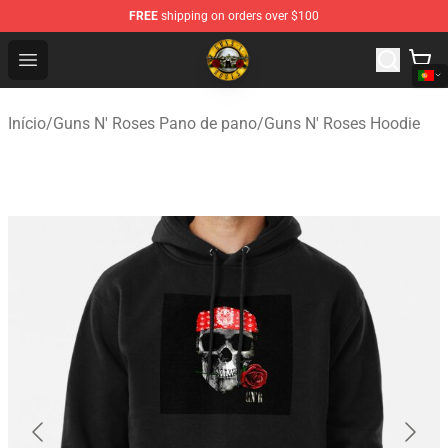
FREE
shipping on orders over $100
Guns N' Roses Store - Official Guns N' Roses Merchandi
Open menu
Início
/
Guns N' Roses Pano de pano
/
Guns N' Roses Hoodie