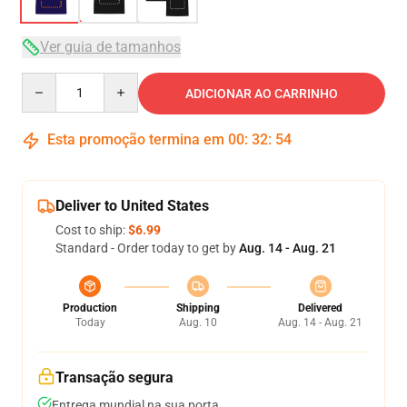
Ver guia de tamanhos
Quantity
ADICIONAR AO CARRINHO
Esta promoção termina em
00
:
32
:
53
Deliver to United States
Cost to ship:
$6.99
Standard - Order today to get by
Aug. 14 - Aug. 21
Production
Shipping
Delivered
Today
Aug. 10
Aug. 14 - Aug. 21
Transação segura
Entrega mundial na sua porta