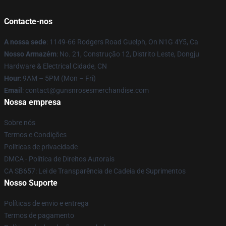
Contacte-nos
A nossa sede
: 1149-66 Rodgers Road Guelph, On N1G 4Y5, Ca
Nosso Armazém
: No. 21, Construção 12, Distrito Leste, Dongju
Hardware & Electrical Cidade, CN
Hour
: 9AM – 5PM (Mon – Fri)
Email
: contact@gunsnrosesmerchandise.com
Nossa empresa
Sobre nós
Termos e Condições
Políticas de privacidade
DMCA - Política de Direitos Autorais
CA SB657: Lei de Transparência de Cadeia de Suprimentos
Nosso Suporte
Políticas de envio e entrega
Termos de pagamento