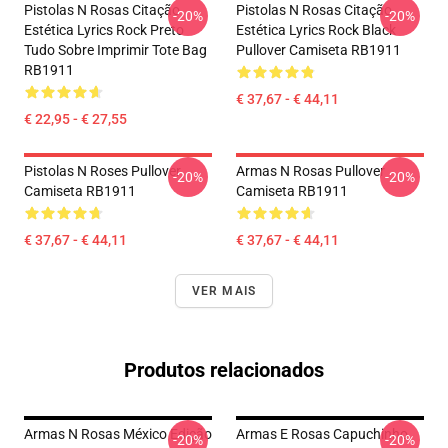
Pistolas N Rosas Citação
Pistolas N Rosas Citação
-20%
-20%
Estética Lyrics Rock Preto
Estética Lyrics Rock Black
Tudo Sobre Imprimir Tote Bag
Pullover Camiseta RB1911
RB1911
€ 37,67 - € 44,11
€ 22,95 - € 27,55
Pistolas N Roses Pullover
Armas N Rosas Pullover
-20%
-20%
Camiseta RB1911
Camiseta RB1911
€ 37,67 - € 44,11
€ 37,67 - € 44,11
VER MAIS
Produtos relacionados
Armas N Rosas México Edição
Armas E Rosas Capuchinho
-20%
-20%