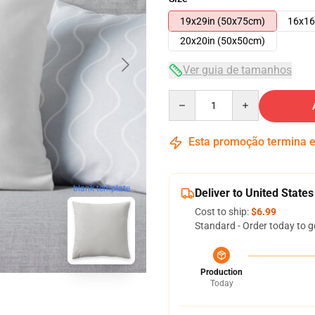
19x29in (50x75cm)
16x16
20x20in (50x50cm)
Ver guia de tamanhos
Quantity
Esta promoção termina
blank template
Deliver to United States
Cost to ship:
$6.99
Standard - Order today to g
Production
Today