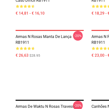
Caso Difícil RB1911
RB1911
€ 14,81 - € 16,10
€ 18,29 - 
-20%
Armas N Rosas Manta De Lança
Armas N R
RB1911
RB1911
€ 26,63
€ 23,00 - 
$28.95
-20%
Armas De Waktu N Rosas Travesseiro
Canhões N