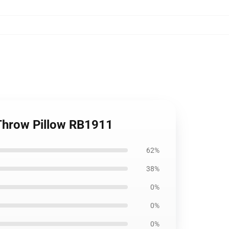
 Throw Pillow RB1911
62%
38%
0%
0%
0%