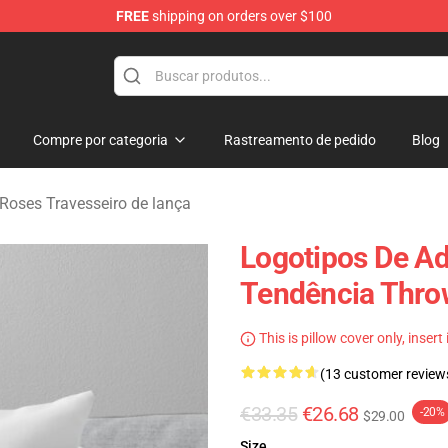
FREE
shipping on orders over $100
dise Shop
Compre por categoria
Rastreamento de pedido
Blog
Roses Travesseiro de lança
Logotipos De Ad
Tendência Thro
This is pillow cover only, insert
(13 customer review
€33.35
€26.68
-20%
$29.00
Size