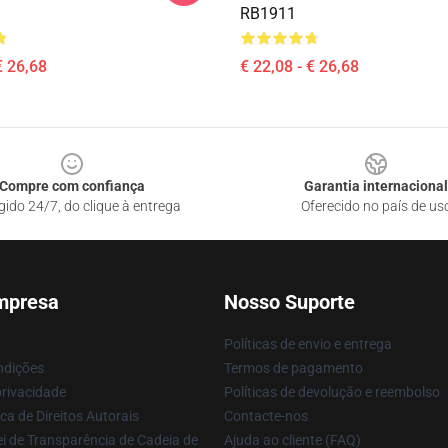
RB1911
€ 26,68
€ 22,08 - € 26,68
Compre com confiança
Garantia internacional
gido 24/7, do clique à entrega
Oferecido no país de us
mpresa
Nosso Suporte
Políticas de envio e entrega
ndições
Termos de pagamento
privacidade
Políticas de devolução e reembolso
ca de Direitos Autorais
Contacte-nos
i de Transparência de Cadeia de
Ajuda ao cliente (FAQ)