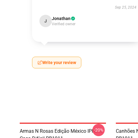
Sep 25, 2024
Jonathan
J
Verified owner
Write your review
-20%
Armas N Rosas Edição México IPhone
Canhões 