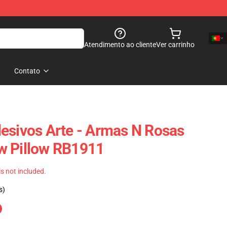
Atendimento ao cliente
Ver carrinho
Contato
esivos Arte - Armas N Rosas
w Pillow RB1911
 is not included.
s)