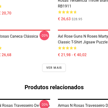
Rosas Tendência Throw Blan
RB1911
€ 20,70
€ 26,63
$28.95
-20%
osas Caneca Clássica
Axl Rose Guns N Roses Martyr
Classic T-Shirt Jigsaw Puzzl
€ 26,68
€ 21,98 - € 40,02
VER MAIS
Produtos relacionados
-20%
 Rosas Travesseiro De Braço
Armas N Rosas Travesseiro 