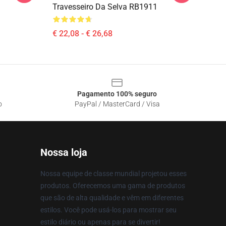
Travesseiro Da Selva RB1911
€ 22,08 - € 26,68
Pagamento 100% seguro
o
PayPal / MasterCard / Visa
Nossa loja
Nossa equipe de classe mundial projetou esses
produtos. Oferecemos uma gama de produtos
que são de alta qualidade e vêm em diferentes
estilos. Você pode usá-los para mostrar seu
estilo diário ou apenas para se divertir!