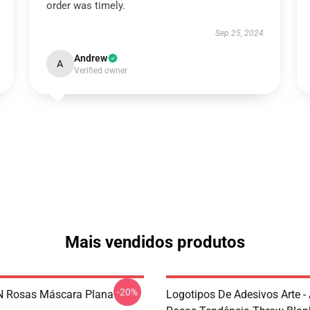
order was timely.
Sep 25, 2024
Andrew
A
Verified owner
Mais vendidos produtos
-20%
N Rosas Máscara Plana
Logotipos De Adesivos Arte -