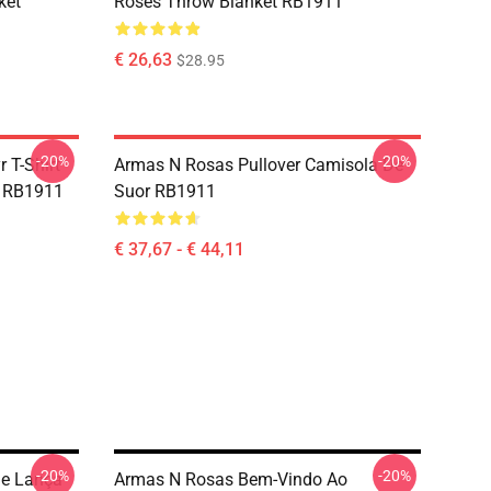
ket
Roses Throw Blanket RB1911
€ 26,63
$28.95
-20%
-20%
 T-Shirt
Armas N Rosas Pullover Camisola De
e RB1911
Suor RB1911
€ 37,67 - € 44,11
-20%
-20%
De Lança
Armas N Rosas Bem-Vindo Ao