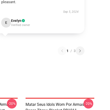
pleasant.
Sep 5, 2024
Evelyn
E
Verified owner
1
/
3
-20%
-20%
 Armas N
Matar Seus Idols Worn Por Armas N