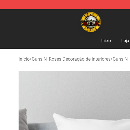
Guns N' Roses Store - Official Guns N' Roses Merchan
Início
Loja
Início
/
Guns N' Roses Decoração de interiores
/
Guns N' 