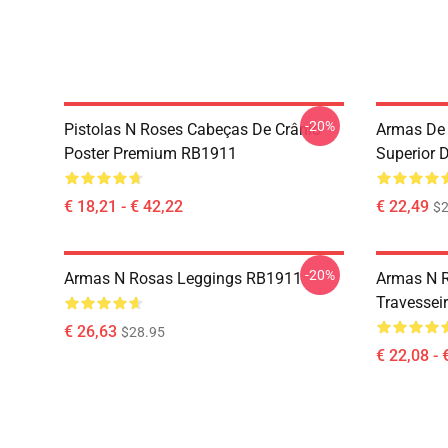
-20%
Pistolas N Roses Cabeças De Crânio
Armas De 
Poster Premium RB1911
Superior 
€ 18,21 - € 42,22
€ 22,49
$2
-20%
Armas N Rosas Leggings RB1911
Armas N 
Travessei
€ 26,63
$28.95
€ 22,08 - 