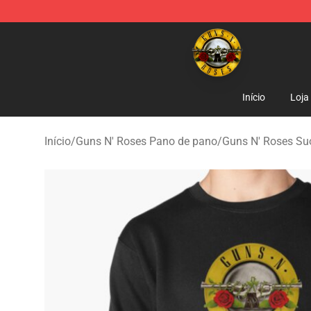
Guns N' Roses Store - Official Guns N' Roses Merchan
Início
Loja
Início
/
Guns N' Roses Pano de pano
/
Guns N' Roses Su