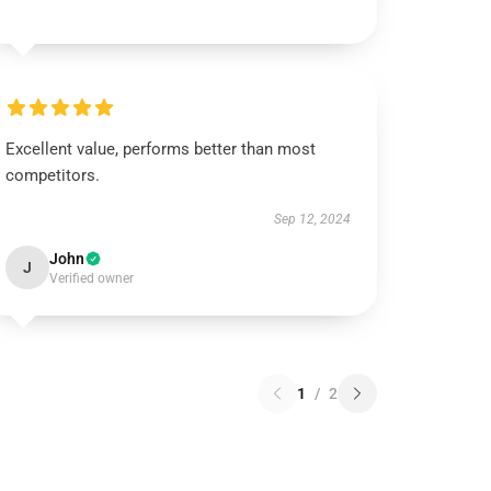
Excellent value, performs better than most
competitors.
Sep 12, 2024
John
J
Verified owner
1
/
2