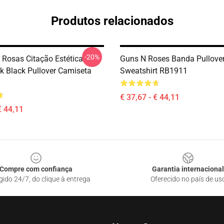
Produtos relacionados
-20%
N Rosas Citação Estética
Guns N Roses Banda Pullove
ck Black Pullover Camiseta
Sweatshirt RB1911
€ 37,67 - € 44,11
€ 44,11
Compre com confiança
Garantia internacional
gido 24/7, do clique à entrega
Oferecido no país de us