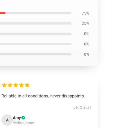
75%
25%
0%
0%
0%
Reliable in all conditions, never disappoints.
Dec 2, 2024
Amy
A
Verified owner