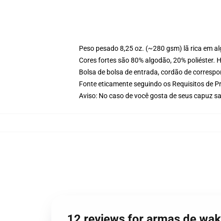
Peso pesado 8,25 oz. (~280 gsm) lã rica em a
Cores fortes são 80% algodão, 20% poliéster. 
Bolsa de bolsa de entrada, cordão de corresp
Fonte eticamente seguindo os Requisitos de P
Aviso: No caso de você gosta de seus capuz s
12 reviews for armas de wak