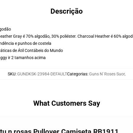
Descrição
lgodão
Heather Gray é 70% algodão, 30% poliéster. Charcoal Heather é 60% algod
ondência e punhos de costela
ráticas de Átil Contábeis do Mundo
aggy ir 2 tamanhos acima
SKU
:
GUNDKSK-23984-DEFAULT
Categorias
:
Guns N' Roses Suor
,
What Customers Say
tu n rosas Pullover Camiseta RB1911