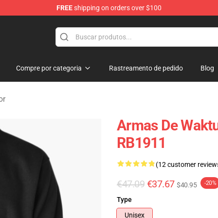
FREE
shipping on orders over $100
dise Shop
Compre por categoria
Rastreamento de pedido
Blog
or
Armas De Waktu
RB1911
(12 customer review
€47.09
€37.67
-20%
$40.95
Type
Unisex