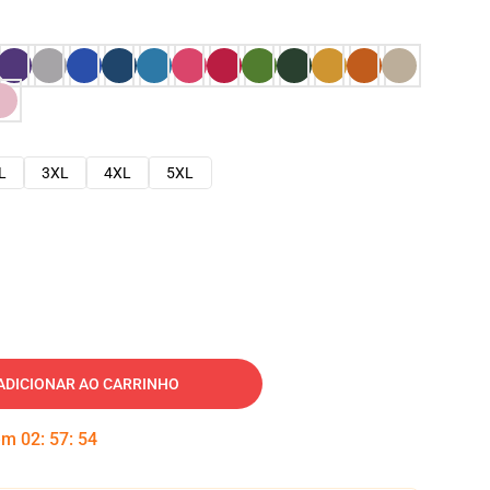
L
3XL
4XL
5XL
ADICIONAR AO CARRINHO
 em
02
:
57
:
53