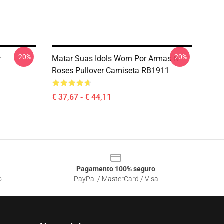
-20%
-20%
r
Matar Suas Idols Worn Por Armas N
Roses Pullover Camiseta RB1911
€ 37,67 - € 44,11
Pagamento 100% seguro
o
PayPal / MasterCard / Visa