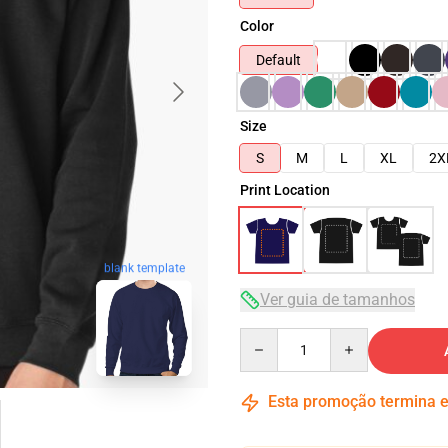
Color
Default
Size
S
M
L
XL
2X
Print Location
blank template
Ver guia de tamanhos
Quantity
Esta promoção termina