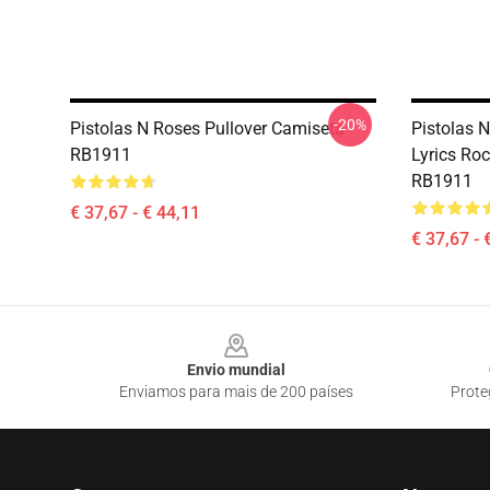
-20%
Pistolas N Roses Pullover Camiseta
Pistolas 
RB1911
Lyrics Ro
RB1911
€ 37,67 - € 44,11
€ 37,67 - 
Footer
Envio mundial
Enviamos para mais de 200 países
Prote