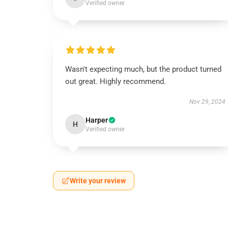
Verified owner
Wasn't expecting much, but the product turned
out great. Highly recommend.
Nov 29, 2024
Harper
H
Verified owner
Write your review