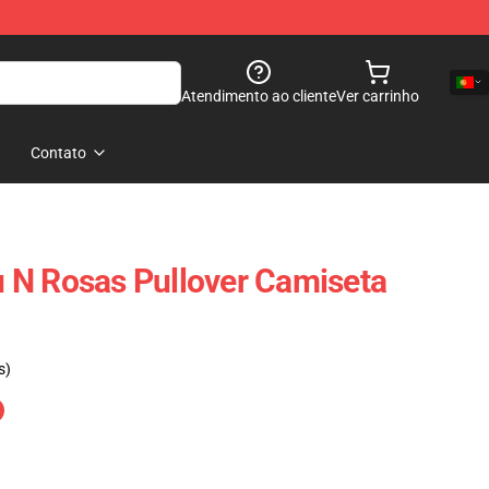
Atendimento ao cliente
Ver carrinho
Contato
 N Rosas Pullover Camiseta
s)