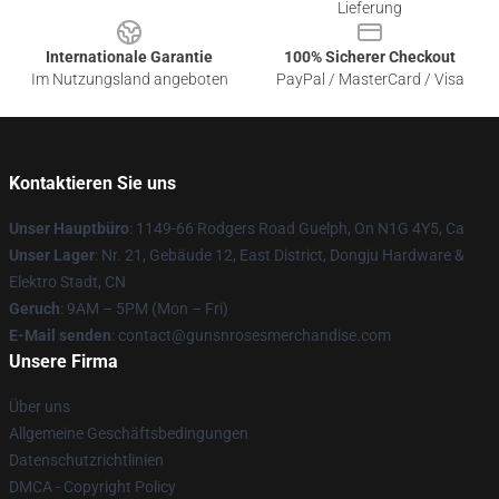
Lieferung
Internationale Garantie
100% Sicherer Checkout
Im Nutzungsland angeboten
PayPal / MasterCard / Visa
Kontaktieren Sie uns
Unser Hauptbüro
: 1149-66 Rodgers Road Guelph, On N1G 4Y5, Ca
Unser Lager
: Nr. 21, Gebäude 12, East District, Dongju Hardware &
Elektro Stadt, CN
Geruch
: 9AM – 5PM (Mon – Fri)
E-Mail senden
: contact@gunsnrosesmerchandise.com
Unsere Firma
Über uns
Allgemeine Geschäftsbedingungen
Datenschutzrichtlinien
DMCA - Copyright Policy