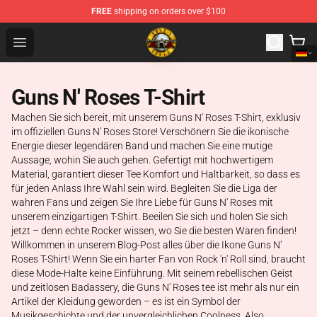
FREE
shipping on orders over $100
Guns N' Roses Store - Official Guns N' Roses Merchandi
Open menu
Guns N' Roses T-Shirt
Machen Sie sich bereit, mit unserem Guns N' Roses T-Shirt, exklusiv
im offiziellen Guns N' Roses Store! Verschönern Sie die ikonische
Energie dieser legendären Band und machen Sie eine mutige
Aussage, wohin Sie auch gehen. Gefertigt mit hochwertigem
Material, garantiert dieser Tee Komfort und Haltbarkeit, so dass es
für jeden Anlass Ihre Wahl sein wird. Begleiten Sie die Liga der
wahren Fans und zeigen Sie Ihre Liebe für Guns N' Roses mit
unserem einzigartigen T-Shirt. Beeilen Sie sich und holen Sie sich
jetzt – denn echte Rocker wissen, wo Sie die besten Waren finden!
Willkommen in unserem Blog-Post alles über die Ikone Guns N'
Roses T-Shirt! Wenn Sie ein harter Fan von Rock 'n' Roll sind, braucht
diese Mode-Halte keine Einführung. Mit seinem rebellischen Geist
und zeitlosen Badassery, die Guns N' Roses tee ist mehr als nur ein
Artikel der Kleidung geworden – es ist ein Symbol der
Musikgeschichte und der unvergleichlichen Coolness. Also