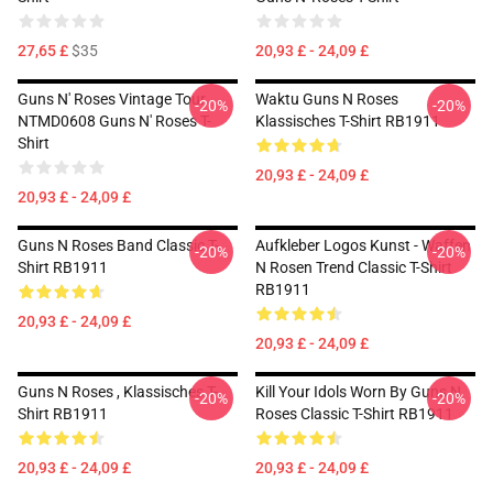
27,65 £
$35
20,93 £ - 24,09 £
Guns N' Roses Vintage Tour
Waktu Guns N Roses
-20%
-20%
NTMD0608 Guns N' Roses T-
Klassisches T-Shirt RB1911
Shirt
20,93 £ - 24,09 £
20,93 £ - 24,09 £
Guns N Roses Band Classic T-
Aufkleber Logos Kunst - Waffen
-20%
-20%
Shirt RB1911
N Rosen Trend Classic T-Shirt
RB1911
20,93 £ - 24,09 £
20,93 £ - 24,09 £
Guns N Roses , Klassisches T-
Kill Your Idols Worn By Guns N
-20%
-20%
Shirt RB1911
Roses Classic T-Shirt RB1911
20,93 £ - 24,09 £
20,93 £ - 24,09 £