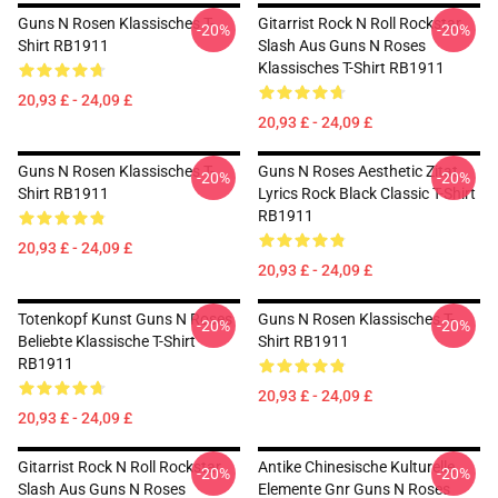
Guns N Rosen Klassisches T-
Gitarrist Rock N Roll Rockstar
-20%
-20%
Shirt RB1911
Slash Aus Guns N Roses
Klassisches T-Shirt RB1911
20,93 £ - 24,09 £
20,93 £ - 24,09 £
Guns N Rosen Klassisches T-
Guns N Roses Aesthetic Zitat
-20%
-20%
Shirt RB1911
Lyrics Rock Black Classic T-Shirt
RB1911
20,93 £ - 24,09 £
20,93 £ - 24,09 £
Totenkopf Kunst Guns N Roses
Guns N Rosen Klassisches T-
-20%
-20%
Beliebte Klassische T-Shirt
Shirt RB1911
RB1911
20,93 £ - 24,09 £
20,93 £ - 24,09 £
Gitarrist Rock N Roll Rockstar
Antike Chinesische Kulturelle
-20%
-20%
Slash Aus Guns N Roses
Elemente Gnr Guns N Roses