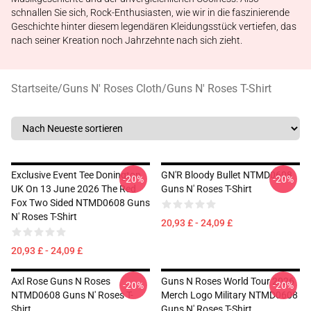
schnallen Sie sich, Rock-Enthusiasten, wie wir in die faszinierende
Geschichte hinter diesem legendären Kleidungsstück vertiefen, das
nach seiner Kreation noch Jahrzehnte nach sich zieht.
Startseite
/
Guns N' Roses Cloth
/
Guns N' Roses T-Shirt
Exclusive Event Tee Donington
GN'R Bloody Bullet NTMD0608
-20%
-20%
UK On 13 June 2026 The Red
Guns N' Roses T-Shirt
Fox Two Sided NTMD0608 Guns
N' Roses T-Shirt
20,93 £ - 24,09 £
20,93 £ - 24,09 £
Axl Rose Guns N Roses
Guns N Roses World Tour 2026
-20%
-20%
NTMD0608 Guns N' Roses T-
Merch Logo Military NTMD0608
Shirt
Guns N' Roses T-Shirt