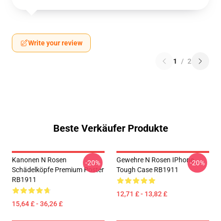
Write your review
1
/
2
Beste Verkäufer Produkte
Kanonen N Rosen
Gewehre N Rosen IPhone
-20%
-20%
Schädelköpfe Premium Poster
Tough Case RB1911
RB1911
12,71 £ - 13,82 £
15,64 £ - 36,26 £