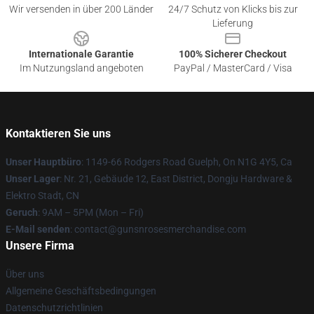
Wir versenden in über 200 Länder
24/7 Schutz von Klicks bis zur
Lieferung
Internationale Garantie
100% Sicherer Checkout
Im Nutzungsland angeboten
PayPal / MasterCard / Visa
Kontaktieren Sie uns
Unser Hauptbüro
: 1149-66 Rodgers Road Guelph, On N1G 4Y5, Ca
Unser Lager
: Nr. 21, Gebäude 12, East District, Dongju Hardware &
Elektro Stadt, CN
Geruch
: 9AM – 5PM (Mon – Fri)
E-Mail senden
: contact@gunsnrosesmerchandise.com
Unsere Firma
Über uns
Allgemeine Geschäftsbedingungen
Datenschutzrichtlinien