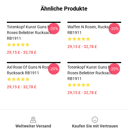
Ähnliche Produkte
Totenkopf Kunst Guns N
Waffen N Rosen, Rucksack
-20%
-20%
Roses Beliebter Rucksack
RB1911
RB1911
29,15 £ - 32,78 £
29,15 £ - 32,78 £
Axl Rose Of Guns N Roses
Totenkopf Kunst Guns N
-20%
-20%
Rucksack RB1911
Roses Beliebter Rucksack
RB1911
29,15 £ - 32,78 £
29,15 £ - 32,78 £
Footer
Weltweiter Versand
Kaufen Sie mit Vertrauen