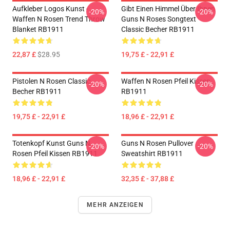
Aufkleber Logos Kunst -
Gibt Einen Himmel Über Ihnen
-20%
-20%
Waffen N Rosen Trend Throw
Guns N Roses Songtext
Blanket RB1911
Classic Becher RB1911
22,87 £
$28.95
19,75 £ - 22,91 £
Pistolen N Rosen Classic
Waffen N Rosen Pfeil Kissen
-20%
-20%
Becher RB1911
RB1911
19,75 £ - 22,91 £
18,96 £ - 22,91 £
Totenkopf Kunst Guns N
Guns N Rosen Pullover
-20%
-20%
Rosen Pfeil Kissen RB1911
Sweatshirt RB1911
18,96 £ - 22,91 £
32,35 £ - 37,88 £
MEHR ANZEIGEN