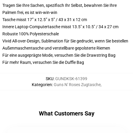
Tragen Sie Ihre Sachen, spezifisch Ihr Selbst, bewahren Sie Ihre
Palmen frei, es ist win-win-win
Tasche misst 17” x 12.5” x 5” / 43 x 31 x 12 cm
Innere Laptop-Computertasche misst 13.5" x 10.5" / 34 x 27 cm
Robuste 100% Polyesterschale
Vivid All-over-Design, Sublimation für Sie gedruckt, wenn Sie bestellen
Außenmaschentasche und verstellbare gepolsterte Riemen
Für eine ausgeprägte Mode, versuchen Sie die Drawstring Bag
Für mehr Raum, versuchen Sie die Duffle Bag
SKU
:
GUNDKSK-61399
Kategorien
:
Guns N' Roses Zugtasche
,
What Customers Say