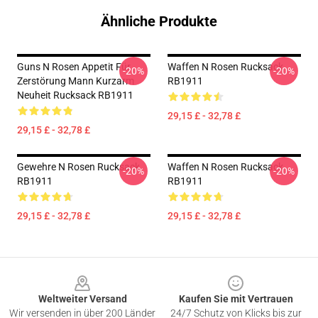
Ähnliche Produkte
Guns N Rosen Appetit Für
Waffen N Rosen Rucksack
-20%
-20%
Zerstörung Mann Kurzarm
RB1911
Neuheit Rucksack RB1911
29,15 £ - 32,78 £
29,15 £ - 32,78 £
Gewehre N Rosen Rucksack
Waffen N Rosen Rucksack
-20%
-20%
RB1911
RB1911
29,15 £ - 32,78 £
29,15 £ - 32,78 £
Footer
Weltweiter Versand
Kaufen Sie mit Vertrauen
Wir versenden in über 200 Länder
24/7 Schutz von Klicks bis zur