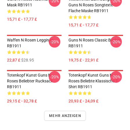
-20%
-20%
Mask RB1911
Guns N Roses Songtexte
Flache Maske RB1911
15,71 £ - 17,77 £
15,71 £ - 17,77 £
Waffen N Rosen Leggings
Guns N Roses Classic Becher
-20%
-20%
RB1911
RB1911
22,87 £
$28.95
19,75 £ - 22,91 £
Totenkopf Kunst Guns N
Totenkopf Kunst Guns N
-20%
-20%
Roses Beliebter Rucksack
Roses Beliebte Klassische T-
RB1911
Shirt RB1911
29,15 £ - 32,78 £
20,93 £ - 24,09 £
MEHR ANZEIGEN