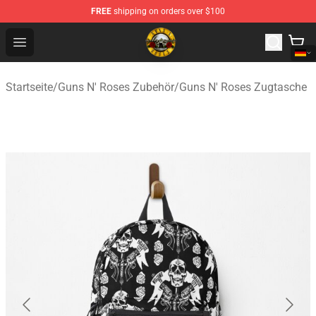
FREE
shipping on orders over $100
Guns N' Roses Store - Official Guns N' Roses Merchandi
Open menu
Startseite
/
Guns N' Roses Zubehör
/
Guns N' Roses Zugtasche