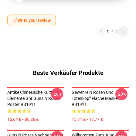
Write your review
1
/
2
Beste Verkäufer Produkte
Antike Chinesische Kulturelle
Gewehre N Rosen Und
-20%
-20%
Elemente Gnr Guns N Roses
Totenkopf Flache Maske
Poster RB1911
RB1911
15,64 £ - 36,26 £
15,71 £ - 17,77 £
Guns N Roses Nachname Flat
Willkommen Zum Jungle -