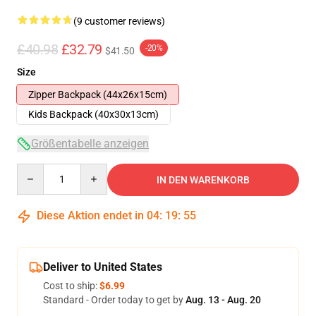
(9 customer reviews)
£40.98
£32.79
-20%
$41.50
Size
Zipper Backpack (44x26x15cm)
Kids Backpack (40x30x13cm)
Größentabelle anzeigen
Quantity
IN DEN WARENKORB
Diese Aktion endet in
04
:
19
:
54
Deliver to United States
Cost to ship:
$6.99
Standard - Order today to get by
Aug. 13 - Aug. 20