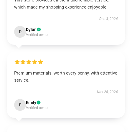
This store provides efficient and reliable service,
which made my shopping experience enjoyable.
Dec 3, 2024
Dylan
D
Verified owner
Premium materials, worth every penny, with attentive
service.
Nov 28, 2024
Emily
E
Verified owner