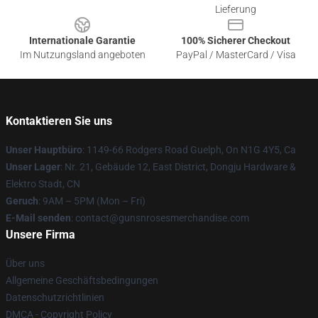
Lieferung
Internationale Garantie
100% Sicherer Checkout
Im Nutzungsland angeboten
PayPal / MasterCard / Visa
Kontaktieren Sie uns
Unser Hauptbüro
: 1149-66 Rodgers Road Guelph, On N1G 4Y5, Ca
Unser Lager
: Nr. 21, Gebäude 12, East District, Dongju Hardware &
Elektro Stadt, CN
Geruch
: 9AM – 5PM (Mon – Fri)
E-Mail senden
: contact@gunsnrosesmerchandise.com
Unsere Firma
Über uns
Allgemeine Geschäftsbedingungen
Datenschutzrichtlinien
DMCA - Copyright Policy