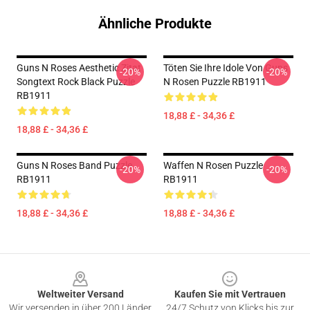
Ähnliche Produkte
Guns N Roses Aesthetic Zitat
Töten Sie Ihre Idole Von Guns
-20%
-20%
Songtext Rock Black Puzzle
N Rosen Puzzle RB1911
RB1911
18,88 £ - 34,36 £
18,88 £ - 34,36 £
Guns N Roses Band Puzzle
Waffen N Rosen Puzzle
-20%
-20%
RB1911
RB1911
18,88 £ - 34,36 £
18,88 £ - 34,36 £
Footer
Weltweiter Versand
Kaufen Sie mit Vertrauen
Wir versenden in über 200 Länder
24/7 Schutz von Klicks bis zur