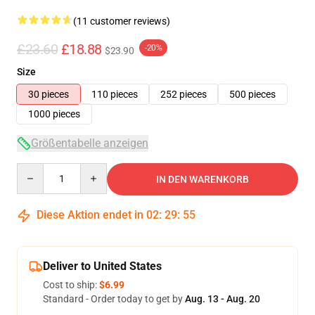
(11 customer reviews)
£23.60
£18.88
-20%
$23.90
Size
30 pieces
110 pieces
252 pieces
500 pieces
1000 pieces
Größentabelle anzeigen
Quantity
IN DEN WARENKORB
Diese Aktion endet in
02
:
29
:
54
Deliver to United States
Cost to ship:
$6.99
Standard - Order today to get by
Aug. 13 - Aug. 20