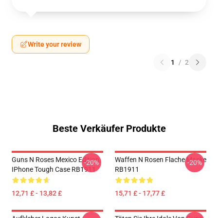
Write your review
1
/
2
Beste Verkäufer Produkte
Guns N Roses Mexico Edition
Waffen N Rosen Flache Maske
-20%
-20%
IPhone Tough Case RB1911
RB1911
12,71 £ - 13,82 £
15,71 £ - 17,77 £