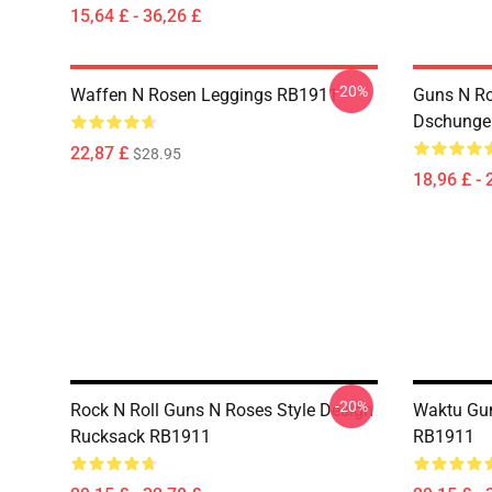
15,64 £ - 36,26 £
-20%
Waffen N Rosen Leggings RB1911
Guns N R
Dschungel
22,87 £
$28.95
18,96 £ - 
-20%
Rock N Roll Guns N Roses Style Design
Waktu Gu
Rucksack RB1911
RB1911