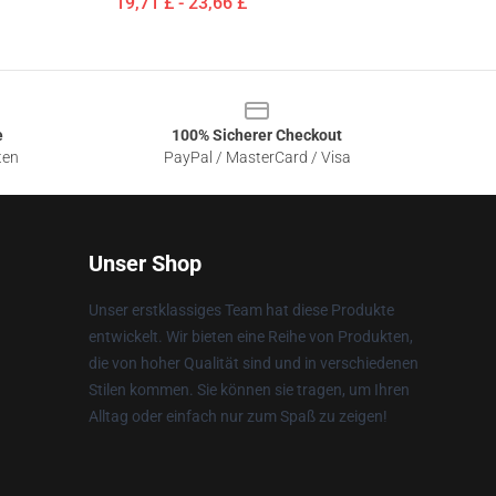
19,71 £ - 23,66 £
e
100% Sicherer Checkout
ten
PayPal / MasterCard / Visa
Unser Shop
Unser erstklassiges Team hat diese Produkte
entwickelt. Wir bieten eine Reihe von Produkten,
die von hoher Qualität sind und in verschiedenen
Stilen kommen. Sie können sie tragen, um Ihren
Alltag oder einfach nur zum Spaß zu zeigen!