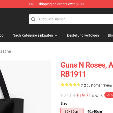
FREE
shipping on orders over $100
dise Shop
op
Nach Kategorie einkaufen
Bestellung verfolgen
Bl
tasche
Guns N Roses, Al
RB1911
(12 customer review
£24.64
£19.71
-20%
$24.95
Size
35x35cm
40x40cm