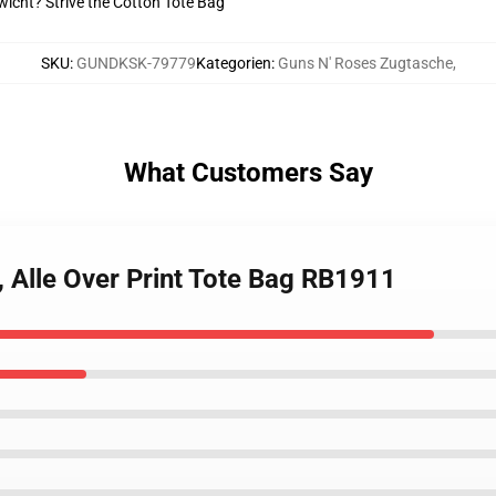
wicht? Strive the Cotton Tote Bag
SKU
:
GUNDKSK-79779
Kategorien
:
Guns N' Roses Zugtasche
,
What Customers Say
, Alle Over Print Tote Bag RB1911