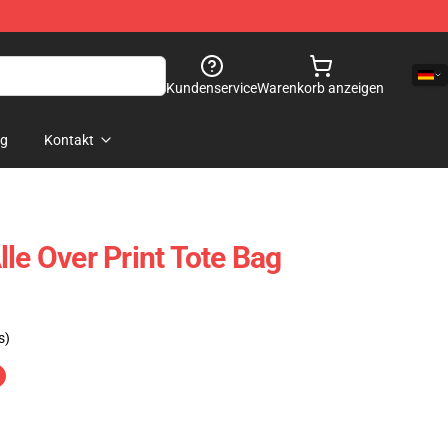
Kundenservice
Warenkorb anzeigen
og
Kontakt
le Over Print Tote Bag
s)