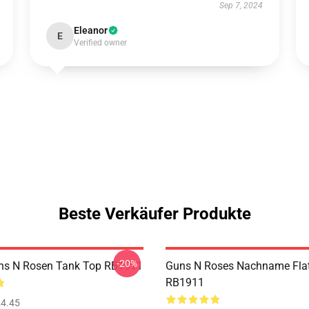
Sep 7, 2024
Eleanor
E
Verified owner
Beste Verkäufer Produkte
-20%
ns N Rosen Tank Top RB1911
Guns N Roses Nachname Fla
RB1911
4.45