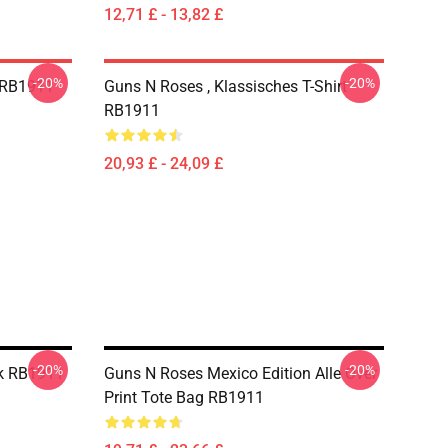
12,71 £ - 13,82 £
-20%
-20%
n RB1911
Guns N Roses , Klassisches T-Shirt
RB1911
20,93 £ - 24,09 £
-20%
-20%
k RB1911
Guns N Roses Mexico Edition Alle Over
Print Tote Bag RB1911