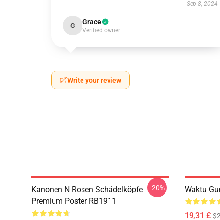
Sep 8, 2024
Grace
G
Verified owner
Write your review
-20%
Kanonen N Rosen Schädelköpfe
Waktu Gu
Premium Poster RB1911
19,31 £
$2