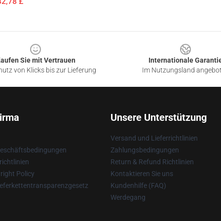
32,78 £
aufen Sie mit Vertrauen
Internationale Garanti
utz von Klicks bis zur Lieferung
Im Nutzungsland angebo
irma
Unsere Unterstützung
Versand und Lieferrichtlinien
Geschäftsbedingungen
Zahlungsbedingungen
ichtlinien
Return & Refund Richtlinien
ight Policy
Kontaktieren Sie uns
eferkettentransparenzgesetz
Kundenhilfe (FAQ)
Werdegang