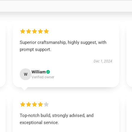
Superior craftsmanship, highly suggest, with
prompt support.
Dec 1, 2024
William
W
Verified owner
Top-notch build, strongly advised, and
exceptional service.