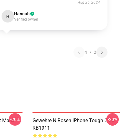
Aug 25, 2024
Hannah
H
Verified owner
1
/
2
-20%
-20%
t Mask
Gewehre N Rosen IPhone Tough Case
RB1911