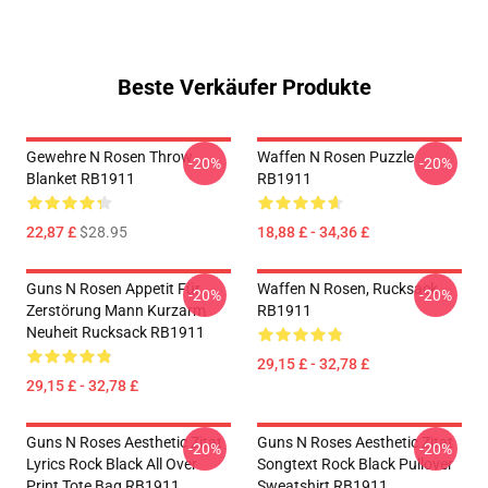
Beste Verkäufer Produkte
Gewehre N Rosen Throw
Waffen N Rosen Puzzle
-20%
-20%
Blanket RB1911
RB1911
22,87 £
$28.95
18,88 £ - 34,36 £
Guns N Rosen Appetit Für
Waffen N Rosen, Rucksack
-20%
-20%
Zerstörung Mann Kurzarm
RB1911
Neuheit Rucksack RB1911
29,15 £ - 32,78 £
29,15 £ - 32,78 £
Guns N Roses Aesthetic Zitat
Guns N Roses Aesthetic Zitat
-20%
-20%
Lyrics Rock Black All Over
Songtext Rock Black Pullover
Print Tote Bag RB1911
Sweatshirt RB1911