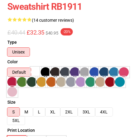
Sweatshirt RB1911
(14 customer reviews)
£40.44
£32.35
-20%
$40.95
Type
Unisex
Color
Default
Size
S
M
L
XL
2XL
3XL
4XL
5XL
Print Location