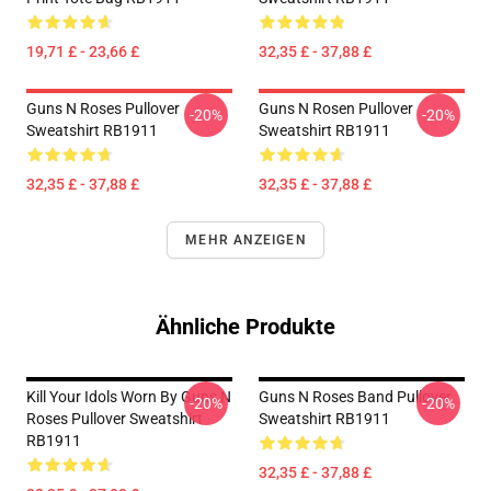
19,71 £ - 23,66 £
32,35 £ - 37,88 £
Guns N Roses Pullover
Guns N Rosen Pullover
-20%
-20%
Sweatshirt RB1911
Sweatshirt RB1911
32,35 £ - 37,88 £
32,35 £ - 37,88 £
MEHR ANZEIGEN
Ähnliche Produkte
Kill Your Idols Worn By Guns N
Guns N Roses Band Pullover
-20%
-20%
Roses Pullover Sweatshirt
Sweatshirt RB1911
RB1911
32,35 £ - 37,88 £