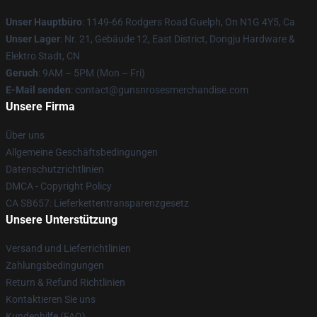
Unser Hauptbüro
: 1149-66 Rodgers Road Guelph, On N1G 4Y5, Ca
Unser Lager
: Nr. 21, Gebäude 12, East District, Dongju Hardware &
Elektro Stadt, CN
Geruch
: 9AM – 5PM (Mon – Fri)
E-Mail senden
: contact@gunsnrosesmerchandise.com
Unsere Firma
Über uns
Allgemeine Geschäftsbedingungen
Datenschutzrichtlinien
DMCA - Copyright Policy
CA SB657: Lieferkettentransparenzgesetz
Unsere Unterstützung
Versand und Lieferrichtlinien
Zahlungsbedingungen
Return & Refund Richtlinien
Kontaktieren Sie uns
Kundenhilfe (FAQ)