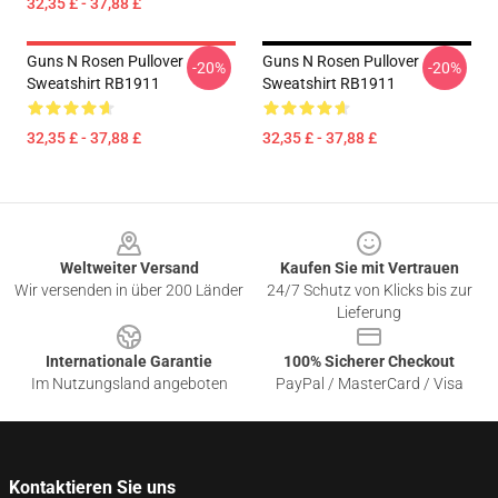
32,35 £ - 37,88 £
Guns N Rosen Pullover
Guns N Rosen Pullover
-20%
-20%
Sweatshirt RB1911
Sweatshirt RB1911
32,35 £ - 37,88 £
32,35 £ - 37,88 £
Footer
Weltweiter Versand
Kaufen Sie mit Vertrauen
Wir versenden in über 200 Länder
24/7 Schutz von Klicks bis zur
Lieferung
Internationale Garantie
100% Sicherer Checkout
Im Nutzungsland angeboten
PayPal / MasterCard / Visa
Kontaktieren Sie uns