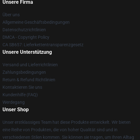
Unsere Firma
Über uns
Allgemeine Geschäftsbedingungen
Datenschutzrichtlinien
DMCA - Copyright Policy
CA SB657: Lieferkettentransparenzgesetz
Unsere Unterstützung
Versand und Lieferrichtlinien
Zahlungsbedingungen
Return & Refund Richtlinien
Kontaktieren Sie uns
Kundenhilfe (FAQ)
Werdegang
Unser Shop
Unser erstklassiges Team hat diese Produkte entwickelt. Wir bieten
eine Reihe von Produkten, die von hoher Qualität sind und in
verschiedenen Stilen kommen. Sie können sie tragen, um Ihren Alltag