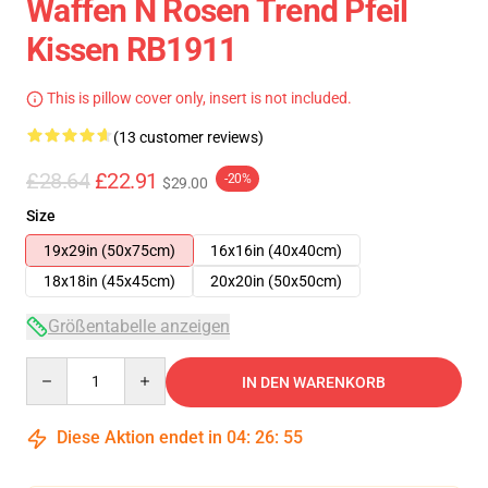
Waffen N Rosen Trend Pfeil
Kissen RB1911
This is pillow cover only, insert is not included.
(13 customer reviews)
£28.64
£22.91
-20%
$29.00
Size
19x29in (50x75cm)
16x16in (40x40cm)
18x18in (45x45cm)
20x20in (50x50cm)
Größentabelle anzeigen
Quantity
IN DEN WARENKORB
Diese Aktion endet in
04
:
26
:
54