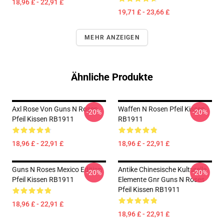
18,96 £ - 22,91 £
19,71 £ - 23,66 £
MEHR ANZEIGEN
Ähnliche Produkte
Axl Rose Von Guns N Rosen
Waffen N Rosen Pfeil Kissen
-20%
-20%
Pfeil Kissen RB1911
RB1911
18,96 £ - 22,91 £
18,96 £ - 22,91 £
Guns N Roses Mexico Edition
Antike Chinesische Kulturelle
-20%
-20%
Pfeil Kissen RB1911
Elemente Gnr Guns N Roses
Pfeil Kissen RB1911
18,96 £ - 22,91 £
18,96 £ - 22,91 £