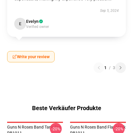
Sep 5, 2024
Evelyn
E
Verified owner
Write your review
1
/
3
Beste Verkäufer Produkte
Guns N Roses Band Tank Top
Guns N Roses Band Flat Mask
-20%
-20%