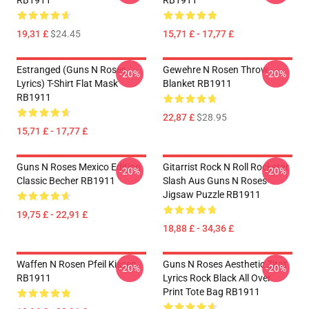
RB1911
RB1911
19,31 £
$24.45
15,71 £ - 17,77 £
Estranged (Guns N Roses
Gewehre N Rosen Throw
-20%
-20%
Lyrics) T-Shirt Flat Mask
Blanket RB1911
RB1911
22,87 £
$28.95
15,71 £ - 17,77 £
Guns N Roses Mexico Edition
Gitarrist Rock N Roll Rockstar
-20%
-20%
Classic Becher RB1911
Slash Aus Guns N Roses
Jigsaw Puzzle RB1911
19,75 £ - 22,91 £
18,88 £ - 34,36 £
Waffen N Rosen Pfeil Kissen
Guns N Roses Aesthetic Zitat
-20%
-20%
RB1911
Lyrics Rock Black All Over
Print Tote Bag RB1911