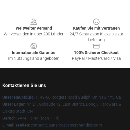
Footer
Weltweiter Versand
Kaufen Sie mit Vertrauen
Wir versenden in über 200 Länder
24/7 Schutz von Klicks bis zur
Lieferung
Internationale Garantie
100% Sicherer Checkout
Im Nutzungsland angeboten
PayPal / MasterCard / Visa
Kontaktieren Sie uns
Unser Hauptbüro
: 1149-66 Rodgers Road Guelph, On N1G 4Y5, Ca
Unser Lager
: Nr. 21, Gebäude 12, East District, Dongju Hardware &
Elektro Stadt, CN
Geruch
: 9AM – 5PM (Mon – Fri)
E-Mail senden
: contact@gunsnrosesmerchandise.com