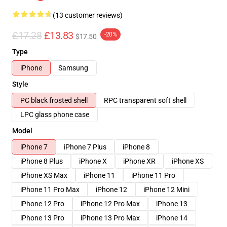
(13 customer reviews)
£17.28
£13.83
-20%
$17.50
Type
iPhone
Samsung
Style
PC black frosted shell
RPC transparent soft shell
LPC glass phone case
Model
iPhone 7
iPhone 7 Plus
iPhone 8
iPhone 8 Plus
iPhone X
iPhone XR
iPhone XS
iPhone XS Max
iPhone 11
iPhone 11 Pro
iPhone 11 Pro Max
iPhone 12
iPhone 12 Mini
iPhone 12 Pro
iPhone 12 Pro Max
iPhone 13
iPhone 13 Pro
iPhone 13 Pro Max
iPhone 14