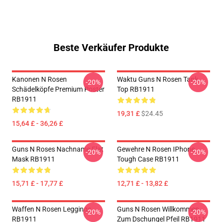
Beste Verkäufer Produkte
Kanonen N Rosen
Waktu Guns N Rosen Tank
-20%
-20%
Schädelköpfe Premium Poster
Top RB1911
RB1911
19,31 £
$24.45
15,64 £ - 36,26 £
Guns N Roses Nachname Flat
Gewehre N Rosen IPhone
-20%
-20%
Mask RB1911
Tough Case RB1911
15,71 £ - 17,77 £
12,71 £ - 13,82 £
Waffen N Rosen Leggings
Guns N Rosen Willkommen
-20%
-20%
RB1911
Zum Dschungel Pfeil RB1911