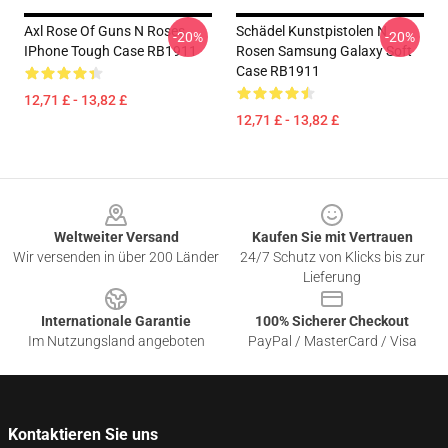
Axl Rose Of Guns N Roses
Schädel Kunstpistolen N
-20%
-20%
IPhone Tough Case RB1911
Rosen Samsung Galaxy Soft
Case RB1911
12,71 £ - 13,82 £
12,71 £ - 13,82 £
Footer
Weltweiter Versand
Kaufen Sie mit Vertrauen
Wir versenden in über 200 Länder
24/7 Schutz von Klicks bis zur
Lieferung
Internationale Garantie
100% Sicherer Checkout
Im Nutzungsland angeboten
PayPal / MasterCard / Visa
Kontaktieren Sie uns