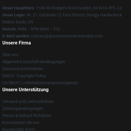
Unser Hauptbüro
: 1149-66 Rodgers Road Guelph, On N1G 4Y5, Ca
Unser Lager
: Nr. 21, Gebäude 12, East District, Dongju Hardware &
Elektro Stadt, CN
Geruch
: 9AM – 5PM (Mon – Fri)
E-Mail senden
: contact@gunsnrosesmerchandise.com
Unsere Firma
Über uns
Allgemeine Geschäftsbedingungen
Datenschutzrichtlinien
DMCA - Copyright Policy
CA SB657: Lieferkettentransparenzgesetz
Unsere Unterstützung
Versand und Lieferrichtlinien
Zahlungsbedingungen
Return & Refund Richtlinien
Kontaktieren Sie uns
Kundenhilfe (FAQ)