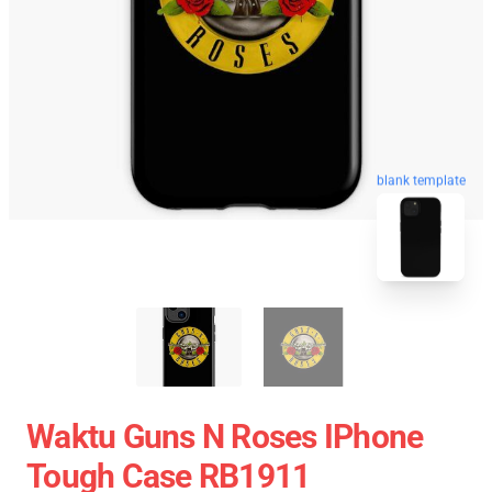
blank template
Waktu Guns N Roses IPhone
Tough Case RB1911