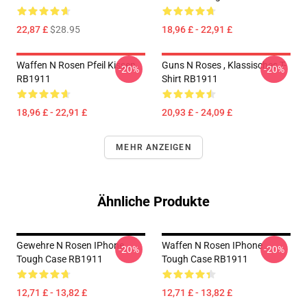
22,87 £
$28.95
18,96 £ - 22,91 £
Waffen N Rosen Pfeil Kissen
Guns N Roses , Klassisches T-
-20%
-20%
RB1911
Shirt RB1911
18,96 £ - 22,91 £
20,93 £ - 24,09 £
MEHR ANZEIGEN
Ähnliche Produkte
Gewehre N Rosen IPhone
Waffen N Rosen IPhone
-20%
-20%
Tough Case RB1911
Tough Case RB1911
12,71 £ - 13,82 £
12,71 £ - 13,82 £