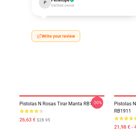
Penelope
P
Verified owner
Write your review
-20%
Pistolas N Rosas Tirar Manta RB1911
Pistolas 
RB1911
26,63 €
$28.95
21,98 € - 