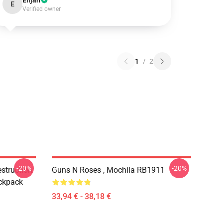
Elijah
E
Verified owner
1
/
2
-20%
-20%
struction
Guns N Roses , Mochila RB1911
ckpack
33,94 € - 38,18 €