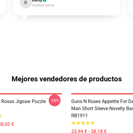
Daisy
D
Verified owner
Mejores vendedores de productos
-20%
N Rosas Jigsaw Puzzle
Guns N Roses Appetite For De
Man Short Sleeve Novelty Ba
RB1911
40,02 €
33,94 € - 38,18 €