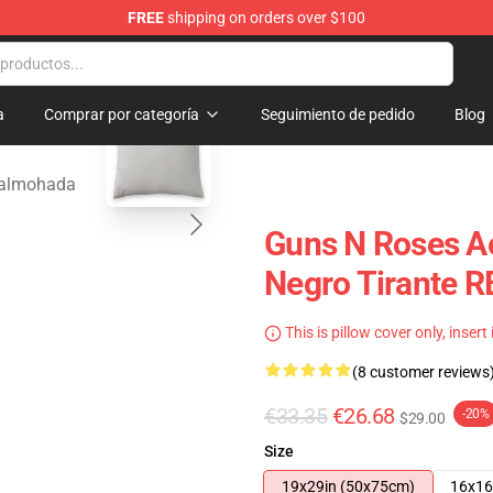
FREE
shipping on orders over $100
dise Shop
blank template
a
Comprar por categoría
Seguimiento de pedido
Blog
 almohada
Guns N Roses Ae
Negro Tirante 
This is pillow cover only, insert
(8 customer reviews
€33.35
€26.68
-20%
$29.00
Size
19x29in (50x75cm)
16x16