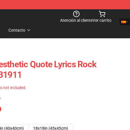
Atención al cliente
Ver carrito
Contacto
sthetic Quote Lyrics Rock
RB1911
 is not included.
)
in (40x40cm)
18x18in (45x45cm)