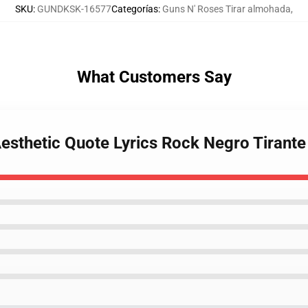
SKU
:
GUNDKSK-16577
Categorías
:
Guns N' Roses Tirar almohada
,
What Customers Say
Aesthetic Quote Lyrics Rock Negro Tirant