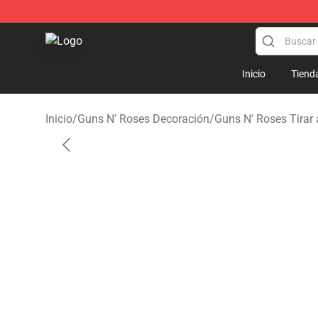
Guns N' Roses Store - Official Guns N' Roses Merchan
Inicio
Tiend
Inicio
/
Guns N' Roses Decoración
/
Guns N' Roses Tirar