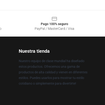
Pago 100% seguro
o
PayPal / MasterCard / Visa
Nuestra tienda
Nuestro equipo de clase mundial ha diseñado
estos productos. Ofrecemos una gama de
productos de alta calidad y vienen en diferentes
estilos. Puedes usarlos para mostrar tu estilo
cotidiano o simplemente para divertirte!