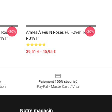
-20%
-20%
N Roses
Armes À Feu N Roses Pull-Over Hoodie
B1911
RB1911
39,51 € - 45,95 €
e
Paiement 100% sécurisé
tion
PayPal / MasterCard / Visa
Notre magasin