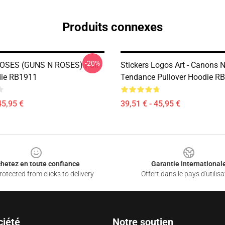
Produits connexes
-20%
OSES (GUNS N ROSES) Pull-
Stickers Logos Art - Canons 
die RB1911
Tendance Pullover Hoodie R
45,95 €
39,51 € - 45,95 €
hetez en toute confiance
Garantie international
otected from clicks to delivery
Offert dans le pays d'utilisa
ciété
Notre soutien