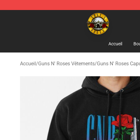
Guns N' Roses Store - Official Guns N' Roses Merchan
Accueil
Bou
Accueil
/
Guns N' Roses Vêtements
/
Guns N' Roses Cap