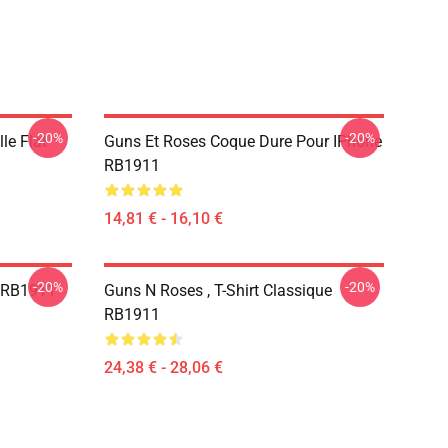
-20%
-20%
le Flat
Guns Et Roses Coque Dure Pour IPhone
RB1911
14,81 € - 16,10 €
-20%
-20%
r RB1911
Guns N Roses , T-Shirt Classique
RB1911
24,38 € - 28,06 €