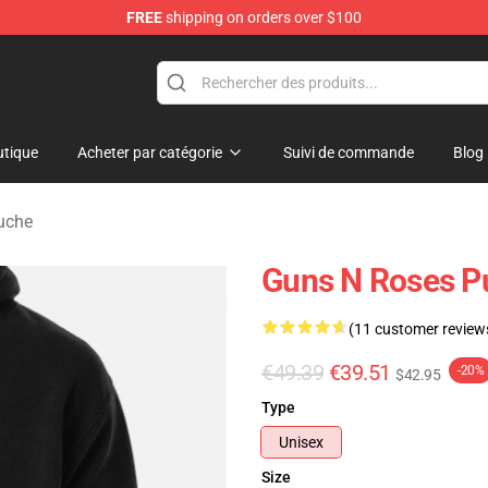
FREE
shipping on orders over $100
dise Shop
tique
Acheter par catégorie
Suivi de commande
Blog
uche
Guns N Roses P
(11 customer review
€49.39
€39.51
-20%
$42.95
Type
Unisex
Size