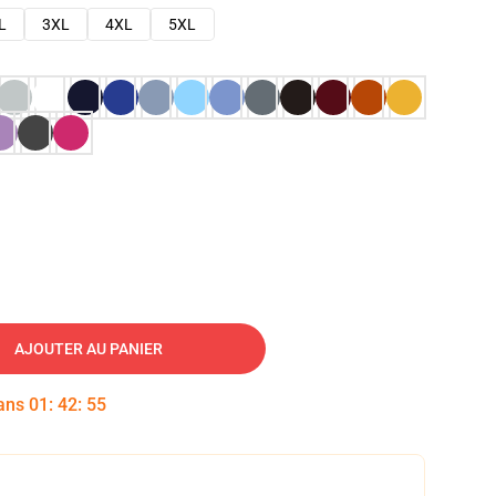
L
3XL
4XL
5XL
AJOUTER AU PANIER
dans
01
:
42
:
54