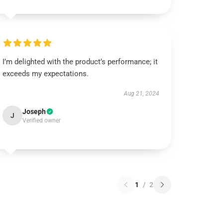
I’m delighted with the product’s performance; it
exceeds my expectations.
Aug 21, 2024
Joseph
J
Verified owner
1
/
2