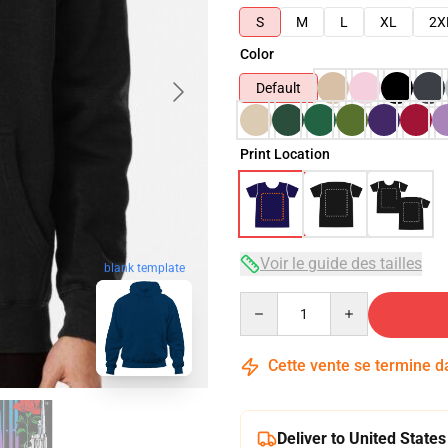
S
M
L
XL
2X
Color
Default
Print Location
Voir le guide des tailles
blank template
Quantity
Cette vente se termine 
Deliver to United States