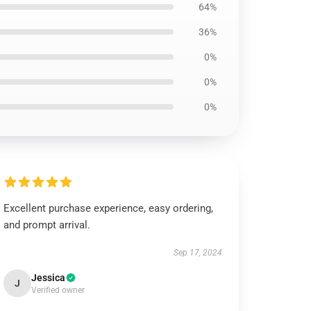
64%
36%
0%
0%
0%
Excellent purchase experience, easy ordering,
and prompt arrival.
Sep 17, 2024
Jessica
J
Verified owner