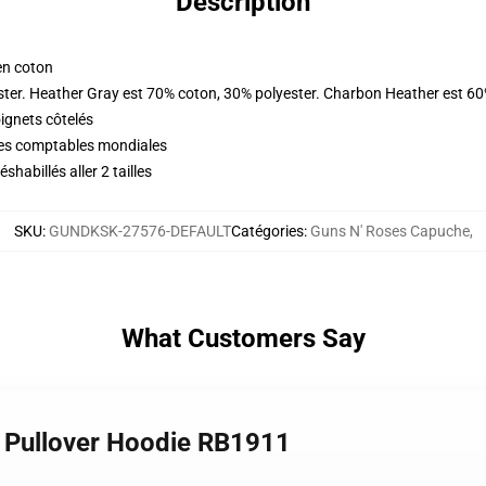
Description
en coton
ster. Heather Gray est 70% coton, 30% polyester. Charbon Heather est 60
oignets côtelés
ques comptables mondiales
abillés aller 2 tailles
SKU
:
GUNDKSK-27576-DEFAULT
Catégories
:
Guns N' Roses Capuche
,
What Customers Say
s Pullover Hoodie RB1911