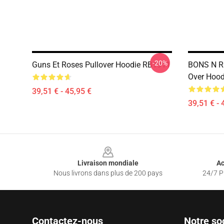
-20%
Guns Et Roses Pullover Hoodie RB1911
BONS N R
Over Hoo
39,51 € - 45,95 €
39,51 € - 
Footer
Livraison mondiale
Ac
Nous livrons dans plus de 200 pays
24/7 Pr
Contactez-nous
Notre so