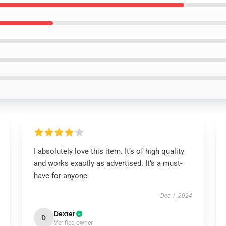
I absolutely love this item. It’s of high quality
and works exactly as advertised. It’s a must-
have for anyone.
Dec 1, 2024
Dexter
D
Verified owner