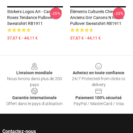
Stickers Logos Art - Canons N
Éléments Culturels Chinois
-20%
-20%
Roses Tendance Pullover
Anciens Gnr Canons N Roses
Sweatshirt RB1911
Pullover Sweatshirt RB1911
37,67 € - 44,11 €
37,67 € - 44,11 €
Footer
Livraison mondiale
Achetez en toute confiance
Nous livrons dans plus de 200
24/7 Protected from clicks to
pays
delivery
Garantie internationale
Paiement 100% sécurisé
Offert dans le pays d'utilisation
PayPal / MasterCard / Visa
Contactez-nous