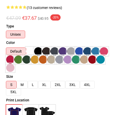
(13 customer reviews)
€47.09
€37.67
-20%
$40.95
Type
Unisex
Color
Default
Size
S
M
L
XL
2XL
3XL
4XL
5XL
Print Location