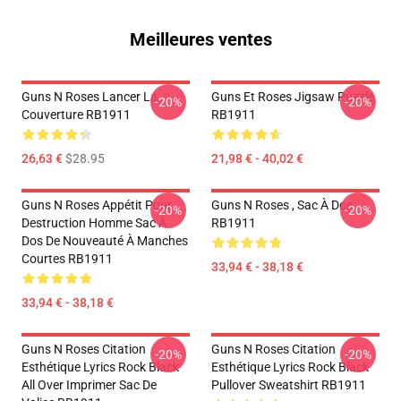
Meilleures ventes
Guns N Roses Lancer La
Guns Et Roses Jigsaw Puzzle
-20%
-20%
Couverture RB1911
RB1911
26,63 €
$28.95
21,98 € - 40,02 €
Guns N Roses Appétit Pour
Guns N Roses , Sac À Dos
-20%
-20%
Destruction Homme Sac À
RB1911
Dos De Nouveauté À Manches
Courtes RB1911
33,94 € - 38,18 €
33,94 € - 38,18 €
Guns N Roses Citation
Guns N Roses Citation
-20%
-20%
Esthétique Lyrics Rock Black
Esthétique Lyrics Rock Black
All Over Imprimer Sac De
Pullover Sweatshirt RB1911