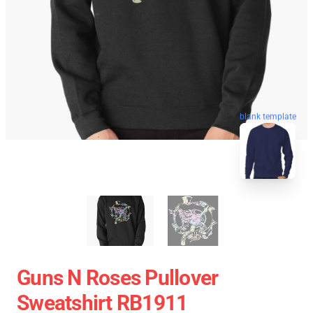
blank template
Guns N Roses Pullover
Sweatshirt RB1911