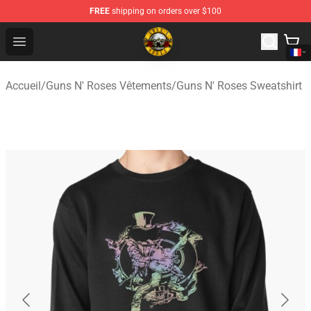
FREE
shipping on orders over $100
Guns N' Roses Store - Official Guns N' Roses Merchandi
Open menu
Accueil
/
Guns N' Roses Vêtements
/
Guns N' Roses Sweatshirt