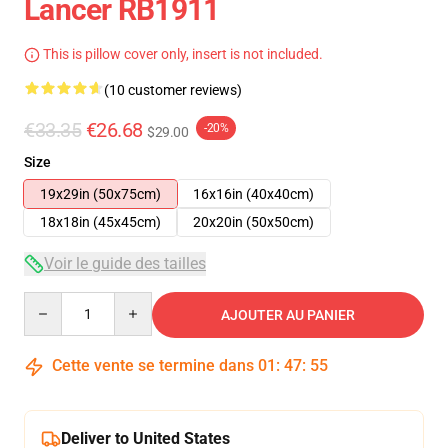
Lancer RB1911
This is pillow cover only, insert is not included.
(10 customer reviews)
€33.35
€26.68
-20%
$29.00
Size
19x29in (50x75cm)
16x16in (40x40cm)
18x18in (45x45cm)
20x20in (50x50cm)
Voir le guide des tailles
Quantity
AJOUTER AU PANIER
Cette vente se termine dans
01
:
47
:
54
Deliver to United States