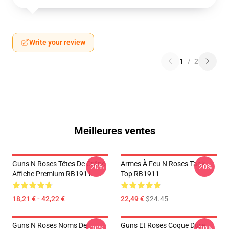
Write your review
1
/
2
Meilleures ventes
Guns N Roses Têtes De Crâne
Armes À Feu N Roses Tank
-20%
-20%
Affiche Premium RB1911
Top RB1911
18,21 € - 42,22 €
22,49 €
$24.45
Guns N Roses Noms De
Guns Et Roses Coque Dure
-20%
-20%