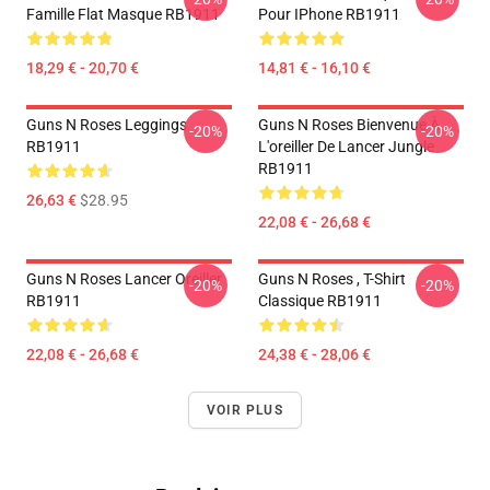
Famille Flat Masque RB1911
Pour IPhone RB1911
18,29 € - 20,70 €
14,81 € - 16,10 €
Guns N Roses Leggings
Guns N Roses Bienvenue À
-20%
-20%
RB1911
L'oreiller De Lancer Jungle
RB1911
26,63 €
$28.95
22,08 € - 26,68 €
Guns N Roses Lancer Oreiller
Guns N Roses , T-Shirt
-20%
-20%
RB1911
Classique RB1911
22,08 € - 26,68 €
24,38 € - 28,06 €
VOIR PLUS