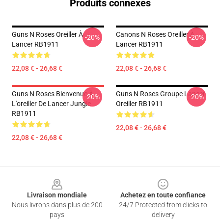
Produits connexes
Guns N Roses Oreiller À
Canons N Roses Oreiller À
-20%
-20%
Lancer RB1911
Lancer RB1911
22,08 € - 26,68 €
22,08 € - 26,68 €
Guns N Roses Bienvenue À
Guns N Roses Groupe Lancer
-20%
-20%
L'oreiller De Lancer Jungle
Oreiller RB1911
RB1911
22,08 € - 26,68 €
22,08 € - 26,68 €
Footer
Livraison mondiale
Achetez en toute confiance
Nous livrons dans plus de 200
24/7 Protected from clicks to
pays
delivery