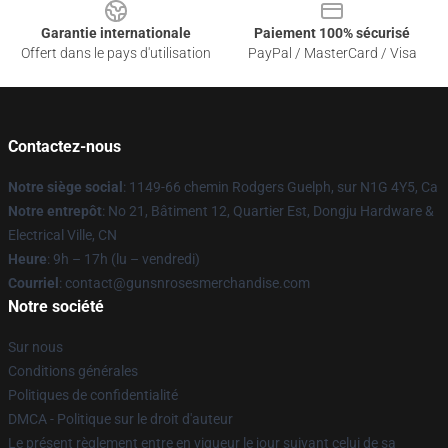
Garantie internationale
Paiement 100% sécurisé
Offert dans le pays d'utilisation
PayPal / MasterCard / Visa
Contactez-nous
Notre siège social
: 1149-66 chemin Rodgers Guelph, sur N1G 4Y5, Ca
Notre entrepôt
: No 21, Bâtiment 12, Quartier Est, Dongju Hardware &
Electrical Ville, CN
Heure
: 9h – 17h (lu – vendredi)
Courriel
: contact@gunsnrosesmerchandise.com
Notre société
Sur nous
Conditions générales
Politiques de confidentialité
DMCA - Politique sur le droit d'auteur
Le présent règlement entre en vigueur le jour suivant celui de sa