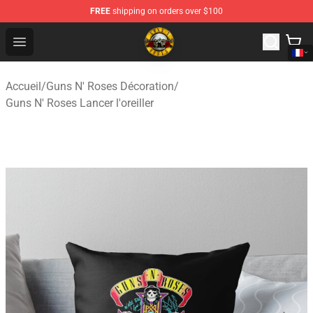
FREE
shipping on orders over $100
Guns N' Roses Store - Official Guns N' Roses Merchandi
Open menu
Accueil
/
Guns N' Roses Décoration
/
Guns N' Roses Lancer l'oreiller