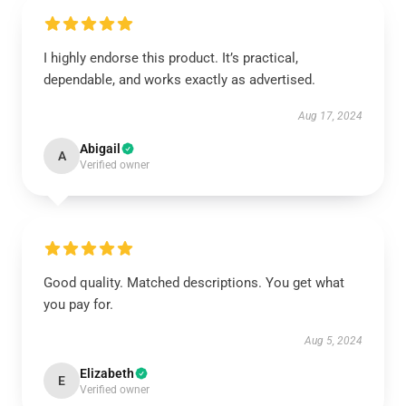
I highly endorse this product. It’s practical,
dependable, and works exactly as advertised.
Aug 17, 2024
Abigail
A
Verified owner
Good quality. Matched descriptions. You get what
you pay for.
Aug 5, 2024
Elizabeth
E
Verified owner