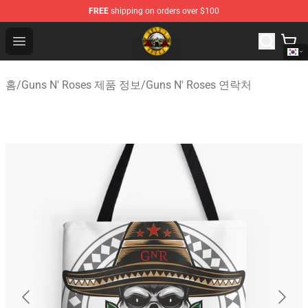
FREE
shipping on orders over $100
Guns N' Roses Store - Official Guns N' Roses Merchandi
Open menu
홈
/
Guns N' Roses 제품 정보
/
Guns N' Roses 연락처