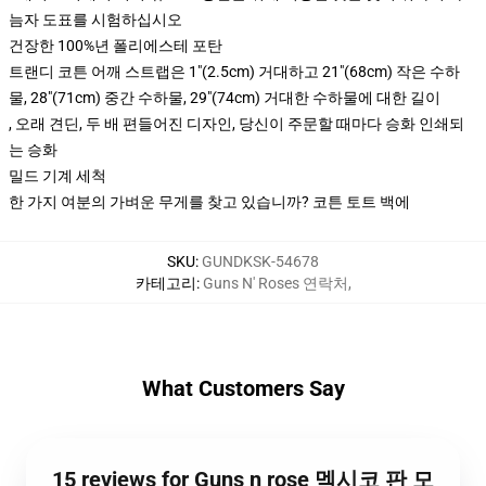
늠자 도표를 시험하십시오
건장한 100%년 폴리에스테 포탄
트랜디 코튼 어깨 스트랩은 1"(2.5cm) 거대하고 21"(68cm) 작은 수하
물, 28"(71cm) 중간 수하물, 29"(74cm) 거대한 수하물에 대한 길이
, 오래 견딘, 두 배 편들어진 디자인, 당신이 주문할 때마다 승화 인쇄되
는 승화
밀드 기계 세척
한 가지 여분의 가벼운 무게를 찾고 있습니까? 코튼 토트 백에
SKU
:
GUNDKSK-54678
카테고리
:
Guns N' Roses 연락처
,
What Customers Say
15 reviews for Guns n rose 멕시코 판 모