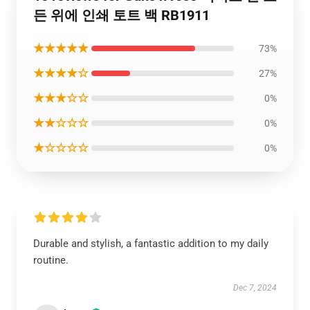
든 위에 인쇄 토트 백 RB1911
★★★★★
73%
★★★★☆
27%
★★★☆☆
0%
★★☆☆☆
0%
★☆☆☆☆
0%
Durable and stylish, a fantastic addition to my daily
routine.
Dec 7, 2024