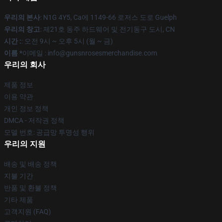
우리의 본사
: N1G 4Y5, Ca에 1149-66 로저스 도로 Guelph
우리의 창고
: 제21호 동주 하드웨어 및 전기동구 도시, CN
시간 :
: 오전 9시 ~ 오후 5시 (월 ~ 금)
이름 *
이메일 : info@gunsnrosesmerchandise.com
우리의 회사
제품 정보
이용 약관
개인 정보 정책
DMCA - 저작권 정책
모델 번호: 공급망 투명성 행위
우리의 지원
배송 및 배송 정책
지불 기간
반품 및 환불 정책
기타 제품
고객지원 (FAQ)