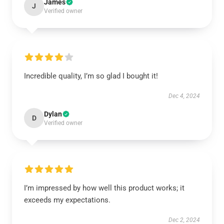
James
J
Verified owner
Incredible quality, I’m so glad I bought it!
Dec 4, 2024
Dylan
D
Verified owner
I’m impressed by how well this product works; it
exceeds my expectations.
Dec 2, 2024