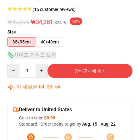
(15 customer reviews)
₩42,976
₩34,381
-20%
$24.95
Size
35x35cm
40x40cm
사이즈 가이드 보기
Quantity
장바구니에 추가
이 세일은
04
:
33
:
54
Deliver to United States
Cost to ship:
$6.99
Standard - Order today to get by
Aug. 15 - Aug. 22