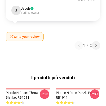
Sep 11, 2024
Jacob
J
Verified owner
Write your review
1
/
2
I prodotti più venduti
Pistole N Roses Throw
Pistole N Rose Puzzle Puzzle
-20%
-20%
Blanket RB1911
RB1911