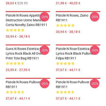
26,63 €
$28.95
21,98 € - 40,02 €
Pistole N Roses Appetite Per
Pistole N Roses, Zaino
-20%
-20%
Destruction Uomo Manica
RB1911
Corta Novelty Zaino RB1911
33,94 € - 38,18 €
33,94 € - 38,18 €
Guns N Roses Estetica Quote
Pistole N Rose Estetica Quote
-20%
-20%
Lyrics Rock Black All Over
Lyrics Rock Black Pullover
Print Tote Bag RB1911
Felpa RB1911
22,95 € - 27,55 €
37,67 € - 44,11 €
Pistole N Roses Pullover Felpa
Pistole N Rose Pullover Felpa
-20%
-20%
RB1911
RB1911
37,67 € - 44,11 €
37,67 € - 44,11 €