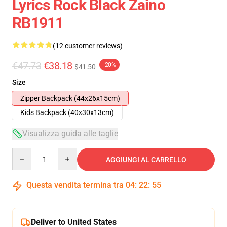
Lyrics Rock Black Zaino
RB1911
(12 customer reviews)
€47.73
€38.18
-20%
$41.50
Size
Zipper Backpack (44x26x15cm)
Kids Backpack (40x30x13cm)
Visualizza guida alle taglie
Quantity
AGGIUNGI AL CARRELLO
Questa vendita termina tra
04
:
22
:
54
Deliver to United States