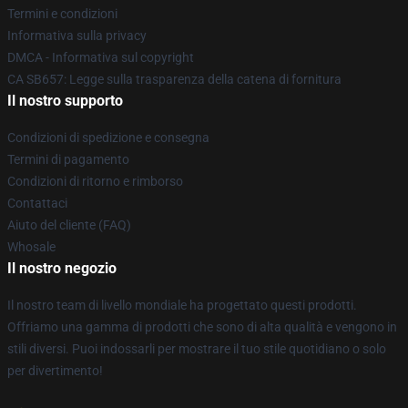
Termini e condizioni
Informativa sulla privacy
DMCA - Informativa sul copyright
CA SB657: Legge sulla trasparenza della catena di fornitura
Il nostro supporto
Condizioni di spedizione e consegna
Termini di pagamento
Condizioni di ritorno e rimborso
Contattaci
Aiuto del cliente (FAQ)
Whosale
Il nostro negozio
Il nostro team di livello mondiale ha progettato questi prodotti.
Offriamo una gamma di prodotti che sono di alta qualità e vengono in
stili diversi. Puoi indossarli per mostrare il tuo stile quotidiano o solo
per divertimento!