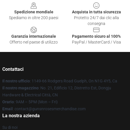
Spedizione mondiale
Acquista in tutta sicurezza
Spediamo in oltre 200 paesi
Protetto 24/7 dai clic alla
consegna
Garanzia internazionale
Pagamento sicuro al 100%
Offerto nel paese di utilizzo
PayPal / MasterCard / Visa
Contattaci
Il nostro ufficio
: 1149-66 Rodgers Road Guelph, On N1G 4Y5, Ca
Il nostro magazzino
: No. 21, Edificio 12, Distretto Est, Dongju
Hardware & Electrical Città, CN
Orario
: 9AM – 5PM (Mon – Fri)
Email
: contact@gunsnrosesmerchandise.com
La nostra azienda
Su di noi