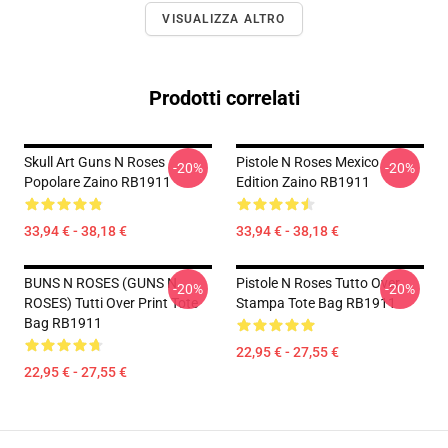
VISUALIZZA ALTRO
Prodotti correlati
Skull Art Guns N Roses
Pistole N Roses Mexico
-20%
-20%
Popolare Zaino RB1911
Edition Zaino RB1911
33,94 € - 38,18 €
33,94 € - 38,18 €
BUNS N ROSES (GUNS N
Pistole N Roses Tutto Over
-20%
-20%
ROSES) Tutti Over Print Tote
Stampa Tote Bag RB1911
Bag RB1911
22,95 € - 27,55 €
22,95 € - 27,55 €
Footer