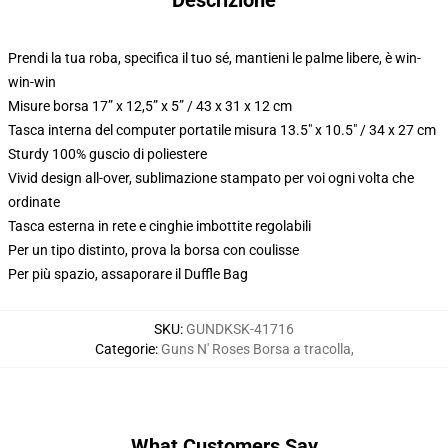
Descrizione
Prendi la tua roba, specifica il tuo sé, mantieni le palme libere, è win-
win-win
Misure borsa 17” x 12,5” x 5” / 43 x 31 x 12 cm
Tasca interna del computer portatile misura 13.5" x 10.5" / 34 x 27 cm
Sturdy 100% guscio di poliestere
Vivid design all-over, sublimazione stampato per voi ogni volta che
ordinate
Tasca esterna in rete e cinghie imbottite regolabili
Per un tipo distinto, prova la borsa con coulisse
Per più spazio, assaporare il Duffle Bag
SKU
:
GUNDKSK-41716
Categorie
:
Guns N' Roses Borsa a tracolla
,
What Customers Say