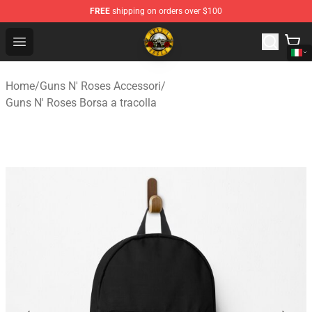
FREE
shipping on orders over $100
Guns N' Roses Store - Official Guns N' Roses Merchandi
Open menu
Home
/
Guns N' Roses Accessori
/
Guns N' Roses Borsa a tracolla