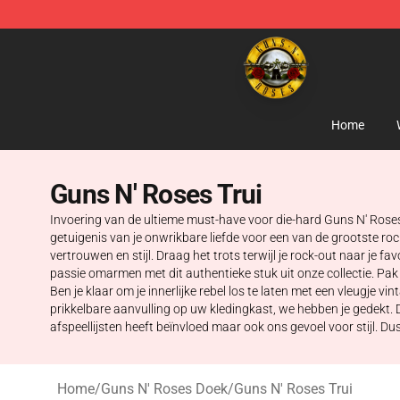
Guns N' Roses Store - Official Guns N' Roses Merchan
Home
Guns N' Roses Trui
Invoering van de ultieme must-have voor die-hard Guns N' Roses 
getuigenis van je onwrikbare liefde voor een van de grootste ro
vertrouwen en stijl. Draag het trots terwijl je rock-out naar je 
passie omarmen met dit authentieke stuk uit onze collectie. Pak
Ben je klaar om je innerlijke rebel los te laten met een vleugje 
prikkelbare aanvulling op uw kledingkast, we hebben je gedekt. 
afspeellijsten heeft beïnvloed maar ook ons gevoel voor stijl. Du
Home
/
Guns N' Roses Doek
/
Guns N' Roses Trui