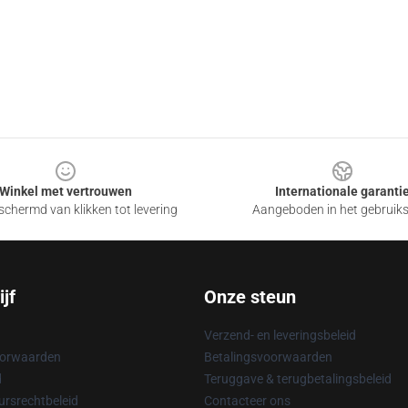
Winkel met vertrouwen
Internationale garanti
chermd van klikken tot levering
Aangeboden in het gebruik
jf
Onze steun
Verzend- en leveringsbeleid
oorwaarden
Betalingsvoorwaarden
d
Teruggave & terugbetalingsbeleid
rsrechtbeleid
Contacteer ons