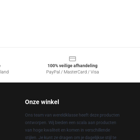
e
100% veilige afhandeling
sland
PayPal / MasterCard / Visa
Onze winkel
Ons team van wereldklasse heeft deze producten
ontworpen. Wij bieden een scala aan producten
van hoge kwaliteit en komen in verschillende
stijlen. Je kunt ze dragen om je dagelijkse stijl te