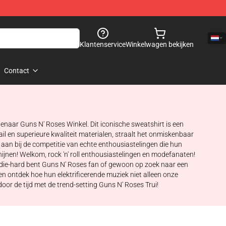
Klantenservice
Winkelwagen bekijken
Contact
enaar Guns N' Roses Winkel. Dit iconische sweatshirt is een
l en superieure kwaliteit materialen, straalt het onmiskenbaar
je aan bij de competitie van echte enthousiastelingen die hun
ijnen! Welkom, rock 'n' roll enthousiastelingen en modefanaten!
 een die-hard bent Guns N' Roses fan of gewoon op zoek naar een
n ontdek hoe hun elektrificerende muziek niet alleen onze
door de tijd met de trend-setting Guns N' Roses Trui!