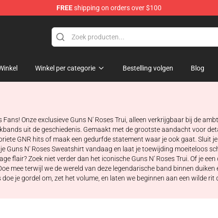
FREE
shipping on orders over $100
dise Shop
Winkel
Winkel per categorie
Bestelling volgen
Blog
Fans! Onze exclusieve Guns N' Roses Trui, alleen verkrijgbaar bij de ambt
ckbands uit de geschiedenis. Gemaakt met de grootste aandacht voor detai
favoriete GNR hits of maak een gedurfde statement waar je ook gaat. Sluit 
 je Guns N' Roses Sweatshirt vandaag en laat je toewijding moeiteloos sch
vintage flair? Zoek niet verder dan het iconische Guns N' Roses Trui. Of je
Doe mee terwijl we de wereld van deze legendarische band binnen duiken e
s doe je gordel om, zet het volume, en laten we beginnen aan een wilde rit 