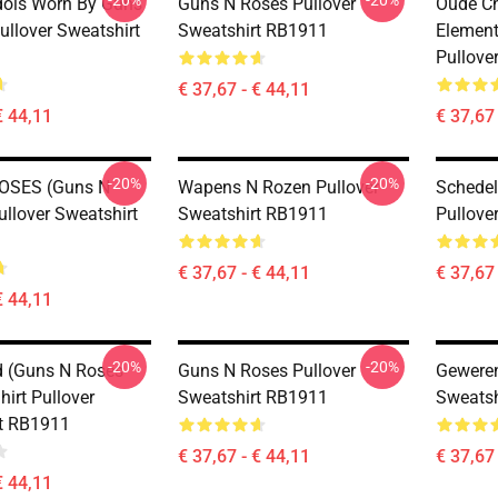
-20%
-20%
Idols Worn By Guns
Guns N Roses Pullover
Oude Ch
ullover Sweatshirt
Sweatshirt RB1911
Element
Pullove
€ 37,67 - € 44,11
€ 44,11
€ 37,67 
-20%
-20%
OSES (guns N
Wapens N Rozen Pullover
Schedel
llover Sweatshirt
Sweatshirt RB1911
Pullove
€ 37,67 - € 44,11
€ 37,67 
€ 44,11
-20%
-20%
 (Guns N Roses
Guns N Roses Pullover
Geweren
hirt Pullover
Sweatshirt RB1911
Sweatsh
t RB1911
€ 37,67 - € 44,11
€ 37,67 
€ 44,11