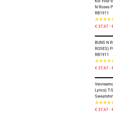
Kill Your 
N Roses P
RB1911
€ 37,67 - 
BUNS N R
ROSES) Pu
RB1911
€ 37,67 - 
Vervreemd
Lyrics) T-S
Sweatshir
€ 37,67 - 