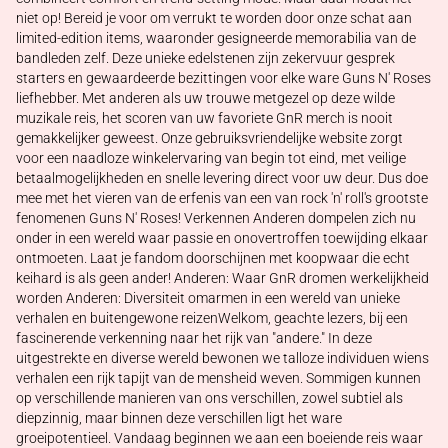
niet op! Bereid je voor om verrukt te worden door onze schat aan
limited-edition items, waaronder gesigneerde memorabilia van de
bandleden zelf. Deze unieke edelstenen zijn zekervuur gesprek
starters en gewaardeerde bezittingen voor elke ware Guns N' Roses
liefhebber. Met anderen als uw trouwe metgezel op deze wilde
muzikale reis, het scoren van uw favoriete GnR merch is nooit
gemakkelijker geweest. Onze gebruiksvriendelijke website zorgt
voor een naadloze winkelervaring van begin tot eind, met veilige
betaalmogelijkheden en snelle levering direct voor uw deur. Dus doe
mee met het vieren van de erfenis van een van rock 'n' roll's grootste
fenomenen Guns N' Roses! Verkennen Anderen dompelen zich nu
onder in een wereld waar passie en onovertroffen toewijding elkaar
ontmoeten. Laat je fandom doorschijnen met koopwaar die echt
keihard is als geen ander! Anderen: Waar GnR dromen werkelijkheid
worden Anderen: Diversiteit omarmen in een wereld van unieke
verhalen en buitengewone reizenWelkom, geachte lezers, bij een
fascinerende verkenning naar het rijk van "andere." In deze
uitgestrekte en diverse wereld bewonen we talloze individuen wiens
verhalen een rijk tapijt van de mensheid weven. Sommigen kunnen
op verschillende manieren van ons verschillen, zowel subtiel als
diepzinnig, maar binnen deze verschillen ligt het ware
groeipotentieel. Vandaag beginnen we aan een boeiende reis waar