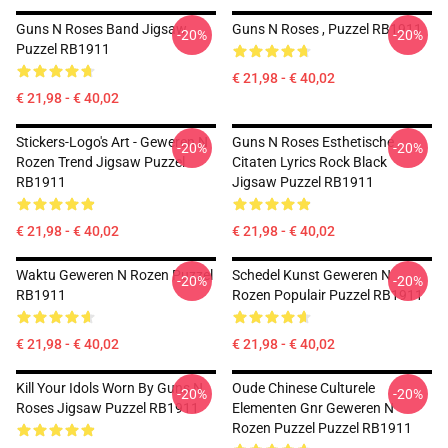
Guns N Roses Band Jigsaw
Guns N Roses , Puzzel RB1911
-20%
-20%
Puzzel RB1911
€ 21,98 - € 40,02
€ 21,98 - € 40,02
Stickers-Logo's Art - Geweren N
Guns N Roses Esthetische
-20%
-20%
Rozen Trend Jigsaw Puzzel
Citaten Lyrics Rock Black
RB1911
Jigsaw Puzzel RB1911
€ 21,98 - € 40,02
€ 21,98 - € 40,02
Waktu Geweren N Rozen Puzzel
Schedel Kunst Geweren N
-20%
-20%
RB1911
Rozen Populair Puzzel RB1911
€ 21,98 - € 40,02
€ 21,98 - € 40,02
Kill Your Idols Worn By Guns N
Oude Chinese Culturele
-20%
-20%
Roses Jigsaw Puzzel RB1911
Elementen Gnr Geweren N
Rozen Puzzel Puzzel RB1911