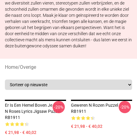
we diversiteit zullen vieren, stereotypen zullen verbrijzelen, en de
schoonheid zullen omarmen die gevonden wordt in elke unieke ziel
die naast ons loopt. Maak je klaar om geïnspireerd te worden door
verhalen van veerkracht, triomfen tegen alle kansen, en de magie
geboren uit het begrijpen van elkaars perspectieven. Want het is
door eenheid te midden van onze verschillen dat we echt onze
collectieve macht als mens kunnen ontsluiten - dus laten we eerst in
deze buitengewone odyssee samen duiken!
Home
/
Overige
Er Is Een Hemel Boven Je Guns
Geweren N Rozen Puzzel
-20%
-20%
N Roses Lyrics Jigsaw Puzzel
RB1911
RB1911
€ 21,98 - € 40,02
€ 21,98 - € 40,02