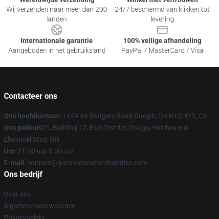
Wij verzenden naar meer dan 200
24/7 beschermd van klikken tot
landen
levering
Internationale garantie
100% veilige afhandeling
Aangeboden in het gebruiksland
PayPal / MasterCard / Visa
Contacteer ons
Ons hoofdkantoor
: 1149-66 Rodgers Road Guelph, On N1G 4Y5, Ca
Ons pakhuis
21, Building 12, East District, Dongju Hardware &
Electrical Stad, GN
Uur
: 21.00 uur 5.00 uur
E-mail
: contact@gunsnrosesmerchandise.com
Ons bedrijf
Over ons
Algemene voorwaarden
Privacybeleid