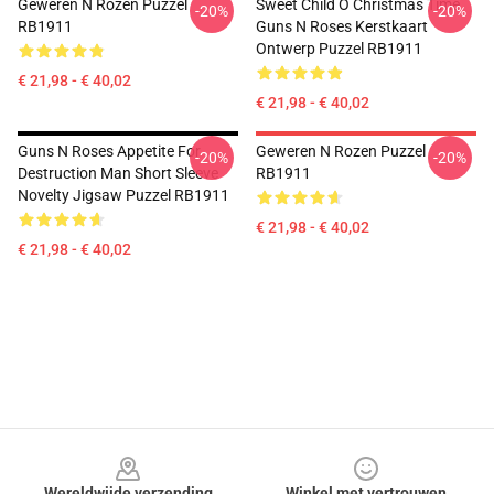
Geweren N Rozen Puzzel
Sweet Child O Christmas Time
-20%
-20%
RB1911
Guns N Roses Kerstkaart
Ontwerp Puzzel RB1911
€ 21,98 - € 40,02
€ 21,98 - € 40,02
Guns N Roses Appetite For
Geweren N Rozen Puzzel
-20%
-20%
Destruction Man Short Sleeve
RB1911
Novelty Jigsaw Puzzel RB1911
€ 21,98 - € 40,02
€ 21,98 - € 40,02
Footer
Wereldwijde verzending
Winkel met vertrouwen