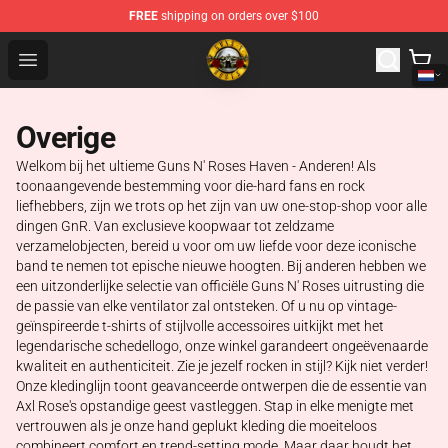
FREE
shipping on orders over $100
Guns N' Roses Store - Official Guns N' Roses Merchandi
Open menu
Overige
Welkom bij het ultieme Guns N' Roses Haven - Anderen! Als
toonaangevende bestemming voor die-hard fans en rock
liefhebbers, zijn we trots op het zijn van uw one-stop-shop voor alle
dingen GnR. Van exclusieve koopwaar tot zeldzame
verzamelobjecten, bereid u voor om uw liefde voor deze iconische
band te nemen tot epische nieuwe hoogten. Bij anderen hebben we
een uitzonderlijke selectie van officiële Guns N' Roses uitrusting die
de passie van elke ventilator zal ontsteken. Of u nu op vintage-
geïnspireerde t-shirts of stijlvolle accessoires uitkijkt met het
legendarische schedellogo, onze winkel garandeert ongeëvenaarde
kwaliteit en authenticiteit. Zie je jezelf rocken in stijl? Kijk niet verder!
Onze kledinglijn toont geavanceerde ontwerpen die de essentie van
Axl Rose's opstandige geest vastleggen. Stap in elke menigte met
vertrouwen als je onze hand geplukt kleding die moeiteloos
combineert comfort en trend-setting mode. Maar daar houdt het