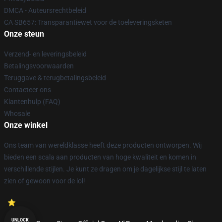
DMCA - Auteursrechtbeleid
CA SB657: Transparantiewet voor de toeleveringsketen
Onze steun
Verzend- en leveringsbeleid
Betalingsvoorwaarden
Teruggave & terugbetalingsbeleid
Contacteer ons
Klantenhulp (FAQ)
Whosale
Onze winkel
Ons team van wereldklasse heeft deze producten ontworpen. Wij
bieden een scala aan producten van hoge kwaliteit en komen in
verschillende stijlen. Je kunt ze dragen om je dagelijkse stijl te laten
zien of gewoon voor de lol!
UNLOCK