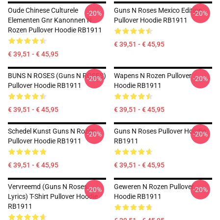
Oude Chinese Culturele
Guns N Roses Mexico Edition
-20%
-20%
Elementen Gnr Kanonnen N
Pullover Hoodie RB1911
Rozen Pullover Hoodie RB1911
€ 39,51 - € 45,95
€ 39,51 - € 45,95
BUNS N ROSES (guns N ROSES)
Wapens N Rozen Pullover
-20%
-20%
Pullover Hoodie RB1911
Hoodie RB1911
€ 39,51 - € 45,95
€ 39,51 - € 45,95
Schedel Kunst Guns N Rozen
Guns N Roses Pullover Hoodie
-20%
-20%
Pullover Hoodie RB1911
RB1911
€ 39,51 - € 45,95
€ 39,51 - € 45,95
Vervreemd (Guns N Roses
Geweren N Rozen Pullover
-20%
-20%
Lyrics) T-Shirt Pullover Hoodie
Hoodie RB1911
RB1911