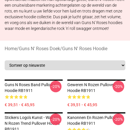
een onuitwisbare markering achtergelaten op de wereld van de
rots, en nu kunt u uw liefde voor hen luid en trots dragen met onze
exclusieve hoodie collectie. Dus pak je lucht gitaar, zet het volume,
en voeg ons als we duiken in de wereld van Guns N' Roses hoodies
waar mode en legendarische rock 'n' roll swagger ontmoet!
Home
/
Guns N' Roses Doek
/
Guns N' Roses Hoodie
Guns N Roses Band Pullover
Geweren N Rozen Pullover
-20%
-20%
Hoodie RB1911
Hoodie RB1911
€ 39,51 - € 45,95
€ 39,51 - € 45,95
Stickers Logo's Kunst - Wapens
Kanonnen En Rozen Pullover
-20%
-20%
N Rozen Trend Pullover Hoodie
Hoodie RB1911
RB1911