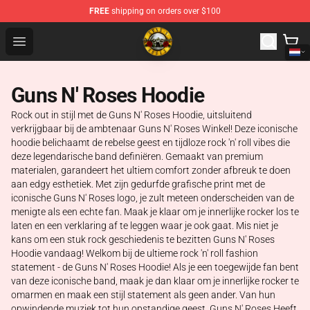
FREE
shipping on orders over $100
Guns N' Roses Store - Official Guns N' Roses Merchandi
Open menu
Guns N' Roses Hoodie
Rock out in stijl met de Guns N' Roses Hoodie, uitsluitend
verkrijgbaar bij de ambtenaar Guns N' Roses Winkel! Deze iconische
hoodie belichaamt de rebelse geest en tijdloze rock 'n' roll vibes die
deze legendarische band definiëren. Gemaakt van premium
materialen, garandeert het ultiem comfort zonder afbreuk te doen
aan edgy esthetiek. Met zijn gedurfde grafische print met de
iconische Guns N' Roses logo, je zult meteen onderscheiden van de
menigte als een echte fan. Maak je klaar om je innerlijke rocker los te
laten en een verklaring af te leggen waar je ook gaat. Mis niet je
kans om een stuk rock geschiedenis te bezitten Guns N' Roses
Hoodie vandaag! Welkom bij de ultieme rock 'n' roll fashion
statement - de Guns N' Roses Hoodie! Als je een toegewijde fan bent
van deze iconische band, maak je dan klaar om je innerlijke rocker te
omarmen en maak een stijl statement als geen ander. Van hun
opwindende muziek tot hun opstandige geest, Guns N' Roses Heeft