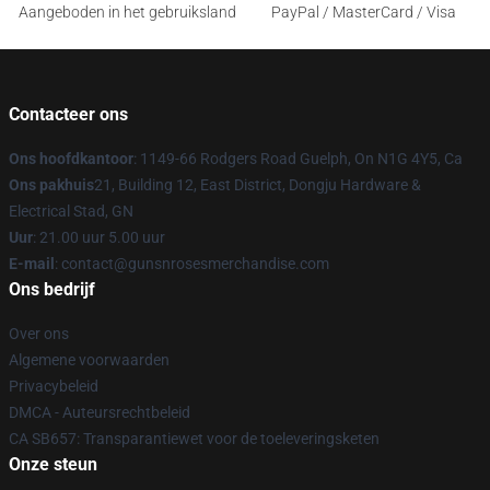
Aangeboden in het gebruiksland
PayPal / MasterCard / Visa
Contacteer ons
Ons hoofdkantoor
: 1149-66 Rodgers Road Guelph, On N1G 4Y5, Ca
Ons pakhuis
21, Building 12, East District, Dongju Hardware &
Electrical Stad, GN
Uur
: 21.00 uur 5.00 uur
E-mail
: contact@gunsnrosesmerchandise.com
Ons bedrijf
Over ons
Algemene voorwaarden
Privacybeleid
DMCA - Auteursrechtbeleid
CA SB657: Transparantiewet voor de toeleveringsketen
Onze steun