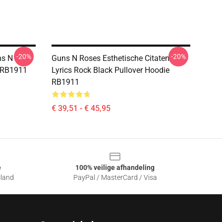
-20%
-20%
ns N
Guns N Roses Esthetische Citaten
e RB1911
Lyrics Rock Black Pullover Hoodie
RB1911
€ 39,51 - € 45,95
e
100% veilige afhandeling
sland
PayPal / MasterCard / Visa