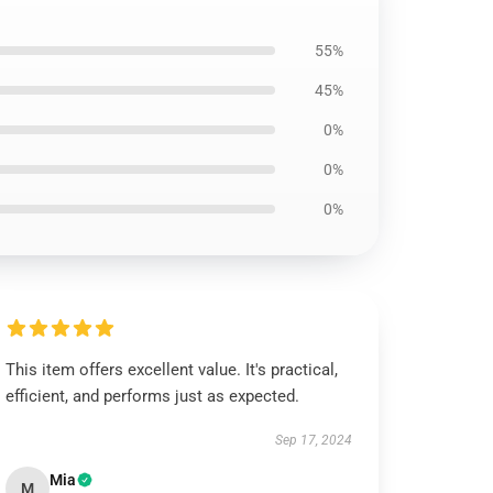
55%
45%
0%
0%
0%
This item offers excellent value. It's practical,
efficient, and performs just as expected.
Sep 17, 2024
Mia
M