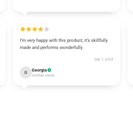
I’m very happy with this product; it’s skillfully
made and performs wonderfully.
Sep 1, 2024
Georgia
G
Verified owner