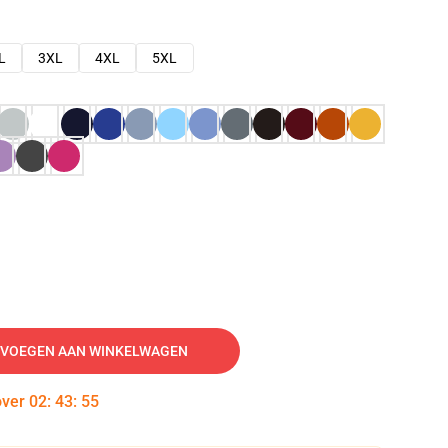
L
3XL
4XL
5XL
VOEGEN AAN WINKELWAGEN
over
02
:
43
:
54