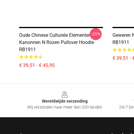
-20%
Oude Chinese Culturele Elementen Gnr
Geweren N
Kanonnen N Rozen Pullover Hoodie
RB1911
RB1911
€ 39,51 - 
€ 39,51 - € 45,95
Footer
Wereldwijde verzending
Wij verzenden naar meer dan 200 landen
24/7 bes