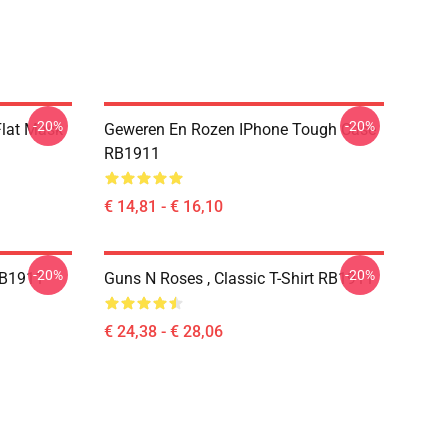
-20%
-20%
lat Mask
Geweren En Rozen IPhone Tough Case
RB1911
€ 14,81 - € 16,10
-20%
-20%
RB1911
Guns N Roses , Classic T-Shirt RB1911
€ 24,38 - € 28,06