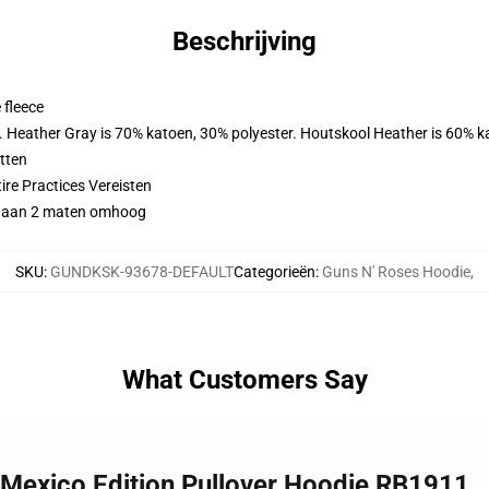
Beschrijving
 fleece
r. Heather Gray is 70% katoen, 30% polyester. Houtskool Heather is 60% k
tten
ire Practices Vereisten
d gaan 2 maten omhoog
SKU
:
GUNDKSK-93678-DEFAULT
Categorieën
:
Guns N' Roses Hoodie
,
What Customers Say
 Mexico Edition Pullover Hoodie RB1911