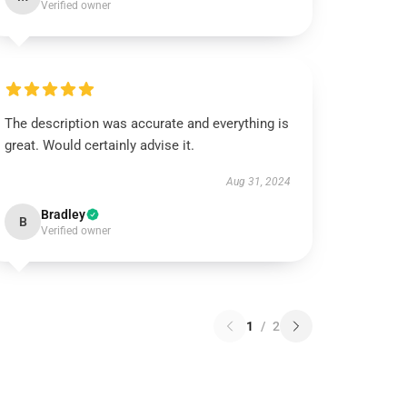
Verified owner
The description was accurate and everything is
great. Would certainly advise it.
Aug 31, 2024
Bradley
B
Verified owner
1
/
2