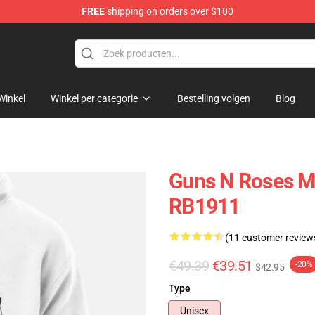
FREE
shipping on orders over $100
dise Shop
Winkel
Winkel per categorie
Bestelling volgen
Blog
Guns N Roses Me
RB1911
(11 customer review
€49.39
€39.51
-20%
$42.95
Type
Unisex