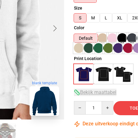
Size
S
M
L
XL
2X
Color
Default
Print Location
blank template
Bekijk maattabel
Quantity
TOE
Deze uitverkoop eindigt 