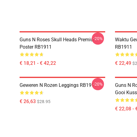
-20%
Guns N Roses Skull Heads Premium
Waktu Ge
Poster RB1911
RB1911
€ 18,21 - € 42,22
€ 22,49
$2
-20%
Geweren N Rozen Leggings RB1911
Guns N Ro
Gooi Kus
€ 26,63
$28.95
€ 22,08 - 