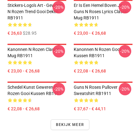
Stickers-Logo's Art - Geweren
Er Is Een Hemel Boven Je
-20%
-20%
N Rozen Trend Gooi Deken
Guns N Roses Lyrics Classic
RB1911
Mug RB1911
€ 26,63
$28.95
€ 23,00 - € 26,68
Kanonnen N Rozen Classic
Kanonnen N Rozen Gooi
-20%
-20%
Mug RB1911
Kussen RB1911
€ 23,00 - € 26,68
€ 22,08 - € 26,68
Schedel Kunst Geweren N
Guns N Roses Pullover
-20%
-20%
Rozen Gooi Kussen RB1911
Sweatshirt RB1911
€ 22,08 - € 26,68
€ 37,67 - € 44,11
BEKIJK MEER