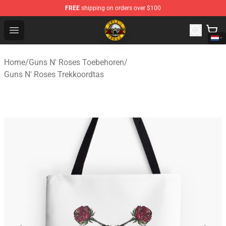
FREE
shipping on orders over $100
Guns N' Roses Store - Official Guns N' Roses Merchandi
Open menu
Home
/
Guns N' Roses Toebehoren
/
Guns N' Roses Trekkoordtas