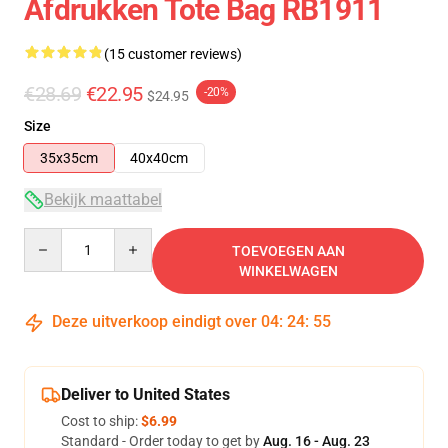
Afdrukken Tote Bag RB1911
(15 customer reviews)
€28.69
€22.95
-20%
$24.95
Size
35x35cm
40x40cm
Bekijk maattabel
Quantity
TOEVOEGEN AAN
WINKELWAGEN
Deze uitverkoop eindigt over
04
:
24
:
54
Deliver to United States
Cost to ship:
$6.99
Standard - Order today to get by
Aug. 16 - Aug. 23