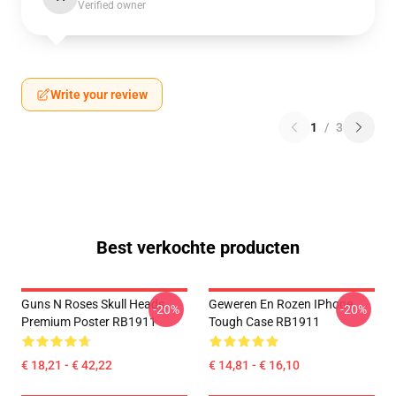
Verified owner
Write your review
1
/
3
Best verkochte producten
Guns N Roses Skull Heads
Geweren En Rozen IPhone
-20%
-20%
Premium Poster RB1911
Tough Case RB1911
€ 18,21 - € 42,22
€ 14,81 - € 16,10