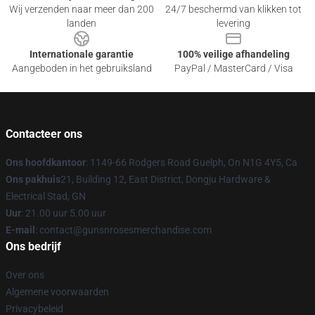
Wij verzenden naar meer dan 200
24/7 beschermd van klikken tot
landen
levering
Internationale garantie
100% veilige afhandeling
Aangeboden in het gebruiksland
PayPal / MasterCard / Visa
Contacteer ons
Ons hoofdkantoor
: 1149-66 Rodgers Road Guelph, On N1G 4Y5, Ca
Ons pakhuis
21, Building 12, East District, Dongju Hardware &
Electrical Stad, GN
Uur
: 21.00 uur 5.00 uur
E-mail
: contact@gunsnrosesmerchandise.com
Ons bedrijf
Over ons
Algemene voorwaarden
Privacybeleid