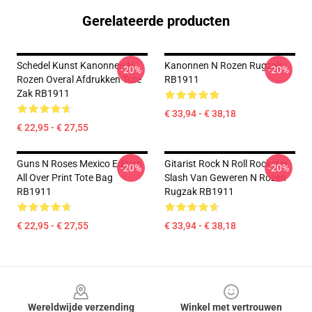
Gerelateerde producten
Schedel Kunst Kanonnen N
Kanonnen N Rozen Rugzak
-20%
-20%
Rozen Overal Afdrukken Tote
RB1911
Zak RB1911
€ 33,94 - € 38,18
€ 22,95 - € 27,55
Guns N Roses Mexico Edition
Gitarist Rock N Roll Rockstar
-20%
-20%
All Over Print Tote Bag
Slash Van Geweren N Rozen
RB1911
Rugzak RB1911
€ 22,95 - € 27,55
€ 33,94 - € 38,18
Footer
Wereldwijde verzending
Winkel met vertrouwen