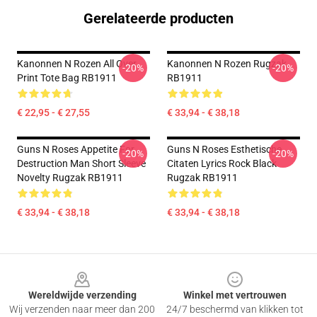
Gerelateerde producten
Kanonnen N Rozen All Over
Kanonnen N Rozen Rugzak
-20%
-20%
Print Tote Bag RB1911
RB1911
€ 22,95 - € 27,55
€ 33,94 - € 38,18
Guns N Roses Appetite For
Guns N Roses Esthetische
-20%
-20%
Destruction Man Short Sleeve
Citaten Lyrics Rock Black
Novelty Rugzak RB1911
Rugzak RB1911
€ 33,94 - € 38,18
€ 33,94 - € 38,18
Footer
Wereldwijde verzending
Winkel met vertrouwen
Wij verzenden naar meer dan 200
24/7 beschermd van klikken tot