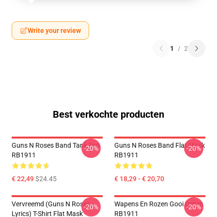
Write your review
1
/
2
Best verkochte producten
Guns N Roses Band Tank Top
Guns N Roses Band Flat Mask
-20%
-20%
RB1911
RB1911
€ 22,49
$24.45
€ 18,29 - € 20,70
Vervreemd (Guns N Roses
Wapens En Rozen Gooi Deken
-20%
-20%
Lyrics) T-Shirt Flat Mask
RB1911