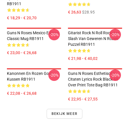
RB1911
€ 26,63
$28.95
€ 18,29 - € 20,70
Guns N Roses Mexico Edition
Gitarist Rock N Roll Rockstar
-20%
-20%
Classic Mug RB1911
Slash Van Geweren N Rozen
Puzzel RB1911
€ 23,00 - € 26,68
€ 21,98 - € 40,02
Kanonnen En Rozen Gooi
Guns N Roses Esthetische
-20%
-20%
Kussen RB1911
Citaten Lyrics Rock Black All
Over Print Tote Bag RB1911
€ 22,08 - € 26,68
€ 22,95 - € 27,55
BEKIJK MEER