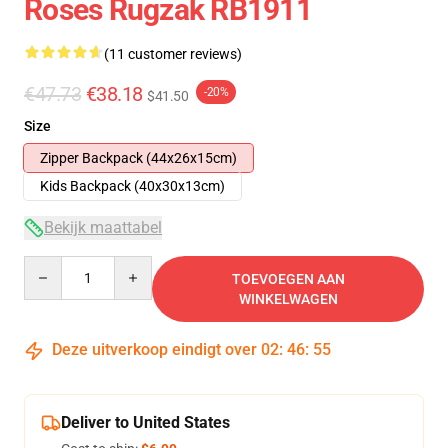
Roses Rugzak RB1911
(11 customer reviews)
€47.73
€38.18
-20%
$41.50
Size
Zipper Backpack (44x26x15cm)
Kids Backpack (40x30x13cm)
Bekijk maattabel
Quantity
TOEVOEGEN AAN
WINKELWAGEN
Deze uitverkoop eindigt over
02
:
46
:
54
Deliver to United States