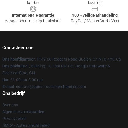
landen
levering
Internationale garantie
100% veilige afhandeling
Aangeboden in het gebruiksland
PayPal / MasterCard / Visa
Contacteer ons
Ons hoofdkantoor
: 1149-66 Rodgers Road Guelph, On N1G 4Y5, Ca
Ons pakhuis
21, Building 12, East District, Dongju Hardware &
Electrical Stad, GN
Uur
: 21.00 uur 5.00 uur
E-mail
: contact@gunsnrosesmerchandise.com
Ons bedrijf
Over ons
Algemene voorwaarden
Privacybeleid
DMCA - Auteursrechtbeleid