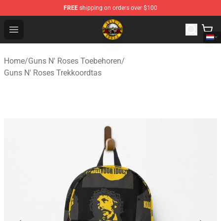
FREE
shipping on orders over $100
Guns N' Roses Store - Official Guns N' Roses Merchandi
Open menu
Home
/
Guns N' Roses Toebehoren
/
Guns N' Roses Trekkoordtas