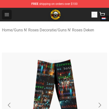
FREE
shipping on orders over $100
Guns N' Roses Store - Official Guns N' Roses Merchandi
Open menu
Home
/
Guns N' Roses Decoratie
/
Guns N' Roses Deken