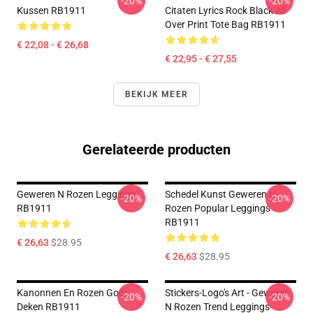
-20%
-20%
Kussen RB1911
Citaten Lyrics Rock Black All
Over Print Tote Bag RB1911
€ 22,08 - € 26,68
€ 22,95 - € 27,55
BEKIJK MEER
Gerelateerde producten
Geweren N Rozen Leggings
Schedel Kunst Geweren N
-20%
-20%
RB1911
Rozen Popular Leggings
RB1911
€ 26,63
$28.95
€ 26,63
$28.95
Kanonnen En Rozen Gooi
Stickers-Logo's Art - Geweren
-20%
-20%
Deken RB1911
N Rozen Trend Leggings