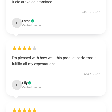
it did arrive as promised.
Sep 12, 2024
Esme
E
Verified owner
I’m pleased with how well this product performs; it
fulfills all my expectations.
Sep 5, 2024
Lily
L
Verified owner