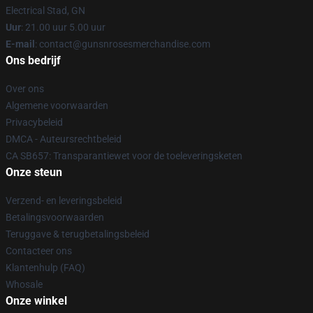
Electrical Stad, GN
Uur
: 21.00 uur 5.00 uur
E-mail
: contact@gunsnrosesmerchandise.com
Ons bedrijf
Over ons
Algemene voorwaarden
Privacybeleid
DMCA - Auteursrechtbeleid
CA SB657: Transparantiewet voor de toeleveringsketen
Onze steun
Verzend- en leveringsbeleid
Betalingsvoorwaarden
Teruggave & terugbetalingsbeleid
Contacteer ons
Klantenhulp (FAQ)
Whosale
Onze winkel