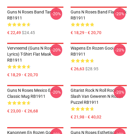
Guns N Roses Band Tank Top
Guns N Roses Band Flat Mask
-20%
-20%
RB1911
RB1911
€ 22,49
$24.45
€ 18,29 - € 20,70
Vervreemd (Guns N Roses
Wapens En Rozen Gooi Deken
-20%
-20%
Lyrics) T-Shirt Flat Mask
RB1911
RB1911
€ 26,63
$28.95
€ 18,29 - € 20,70
Guns N Roses Mexico Edition
Gitarist Rock N Roll Rockstar
-20%
-20%
Classic Mug RB1911
Slash Van Geweren N Rozen
Puzzel RB1911
€ 23,00 - € 26,68
€ 21,98 - € 40,02
Kanonnen En Rozen Gooi
Guns N Roses Esthetische