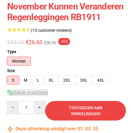
November Kunnen Veranderen
Regenleggingen RB1911
(13 customer reviews)
€33.29
€26.63
-20%
$28.95
Type
Women
Size
S
M
L
XL
2XL
3XL
4XL
Bekijk maattabel
Quantity
TOEVOEGEN AAN
WINKELWAGEN
Deze uitverkoop eindigt over
01
:
03
:
54