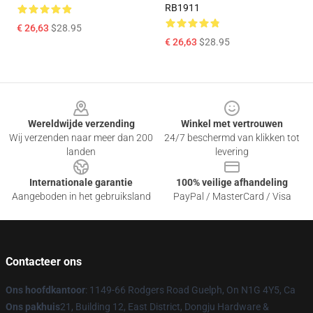
RB1911
€ 26,63
$28.95
€ 26,63
$28.95
Footer
Wereldwijde verzending
Winkel met vertrouwen
Wij verzenden naar meer dan 200
24/7 beschermd van klikken tot
landen
levering
Internationale garantie
100% veilige afhandeling
Aangeboden in het gebruiksland
PayPal / MasterCard / Visa
Contacteer ons
Ons hoofdkantoor
: 1149-66 Rodgers Road Guelph, On N1G 4Y5, Ca
Ons pakhuis
21, Building 12, East District, Dongju Hardware &